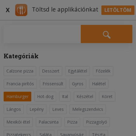
Töltsd le applikációnkat
X
LETÖLTÖM
BELÉPÉS
Falatozz.hu Receptek
Kategóriák
Calzone pizza
Desszert
Egytálétel
Főzelék
Sajtos csirke hamburger
Hamburger
Francia pirítós
Frissensült
Gyros
Halétel
Hamburger
Hot-dog
Ital
Készétel
Köret
Először is készítsük el a hamburgerszószt. Keverjük
össze a majonézt, a ketchupot, a mustárt, a
Lángos
Lepény
Leves
Melegszendvics
fokhagymaport, két csipet borsot és ízlés szerint sót. Ha
Olvass tovább
jól elkevertük, tegyük hűtőbe. A csirkemellet vágjuk
Mexikói étel
Palacsinta
Pizza
Pizzagolyó
körülbelüle akkora szeletekre, mint a hamburger
zsemle...;
Pizzatekercs
Saláta
Savanyúság
Tészta