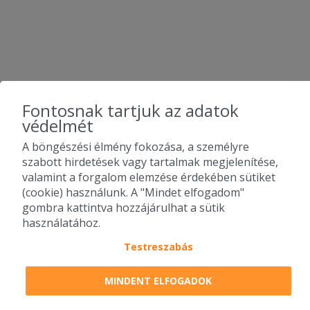
Fontosnak tartjuk az adatok
védelmét
A böngészési élmény fokozása, a személyre
szabott hirdetések vagy tartalmak megjelenítése,
valamint a forgalom elemzése érdekében sütiket
(cookie) használunk. A "Mindet elfogadom"
gombra kattintva hozzájárulhat a sütik
használatához.
Testreszabás
2010-2026 Copyright - Falatozz.hu - Diston-line Kft.
MINDENT ELFOGADOK
Pizza, gyros, hamburger, menük kedvező áron, egy helyen az összes
étterem ajánlata.