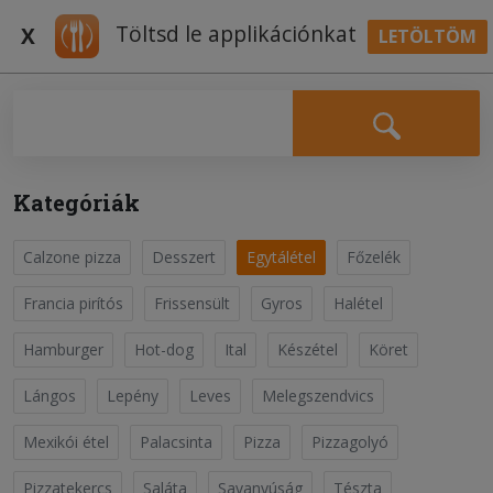
Töltsd le applikációnkat
X
LETÖLTÖM
BELÉPÉS
Falatozz.hu Receptek
Kategóriák
Calzone pizza
Desszert
Egytálétel
Főzelék
Káposztás sztrapacska
Egytálétel
Francia pirítós
Frissensült
Gyros
Halétel
Hamburger
Hot-dog
Ital
Készétel
Köret
A sztrapacskához, hámozzuk meg a burgonyákat, majd
reszeljük le. Keverjük össze a felvert tojással, a liszttel és
Lángos
Lepény
Leves
Melegszendvics
sóval, majd ha szükséges, higítsuk annyi vízzel, hogy
Olvass tovább
nokedli állagú tésztát kapjunk. Forraljunk enyhén sós
Mexikói étel
Palacsinta
Pizza
Pizzagolyó
vízet, majd ha nokedliszaggatóval szag....
Pizzatekercs
Saláta
Savanyúság
Tészta