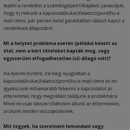
leadni a rendelést a számítógéped hibájából. Javasoljuk,
hogy írj nekünk a kapcsolat(kukac)falatozz(pont)hu e-
mail címre, pár percen belül garantáltan választ kapsz a
rendelésed állapotáról.
Mi a helyzet probléma esetén (például késett az
étel, nem a kért tételeket kapták meg, vagy
egyszerűen elfogadhatatlan ízű-állagú volt)?
Ha ilyesmi történt, írd meg nyugodtan a
kapcsolat(kukac)falatozz(pont)hu e-mail címre és mi
igyekszünk mihamarabb felvenni a kapcsolatot az
étteremmel, hogy megoldást találjunk a problémára.
Mivel mi csak távszerződésben állunk az éttermekkel,
örülünk minden visszajelzésnek.
Mit tegyek, ha szeretném lemondani vagy