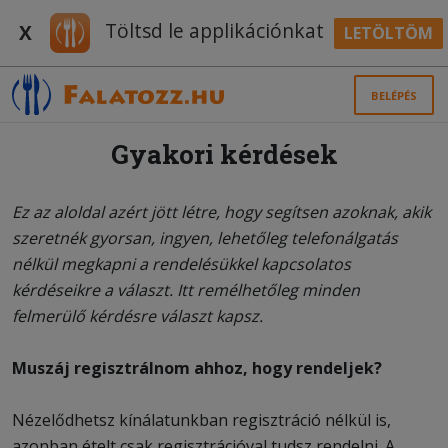
Töltsd le applikációnkat
X
LETÖLTÖM
BELÉPÉS
Gyakori kérdések
Ez az aloldal azért jött létre, hogy segítsen azoknak, akik
szeretnék gyorsan, ingyen, lehetőleg telefonálgatás
nélkül megkapni a rendelésükkel kapcsolatos
kérdéseikre a választ. Itt remélhetőleg minden
felmerülő kérdésre választ kapsz.
Muszáj regisztrálnom ahhoz, hogy rendeljek?
Nézelődhetsz kínálatunkban regisztráció nélkül is,
azonban ételt csak regisztrációval tudsz rendelni. A