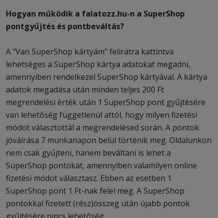
Hogyan működik a falatozz.hu-n a SuperShop
pontgyűjtés és pontbeváltás?
A "Van SuperShop kártyám" feliratra kattintva
lehetséges a SuperShop kártya adatokat megadni,
amennyiben rendelkezel SuperShop kártyával. A kártya
adatok megadása után minden teljes 200 Ft
megrendelési érték után 1 SuperShop pont gyűjtésére
van lehetőség függetlenül attól, hogy milyen fizetési
módot választottál a megrendelésed során. A pontok
jóváírása 7 munkanapon belül történik meg. Oldalunkon
nem csak gyűjteni, hanem beváltani is lehet a
SuperShop pontokat, amennyiben valamilyen online
fizetési módot választasz. Ebben az esetben 1
SuperShop pont 1 Ft-nak felel meg. A SuperShop
pontokkal fizetett (rész)összeg után újabb pontok
gyűjtésére nincs lehetőség.