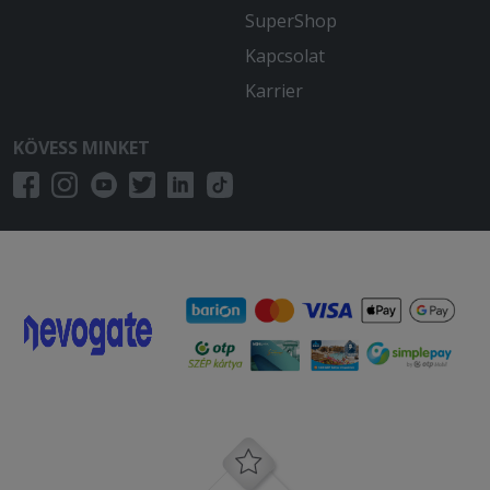
SuperShop
Kapcsolat
Karrier
KÖVESS MINKET