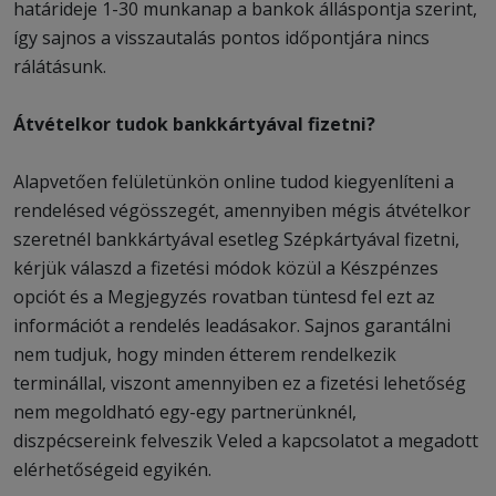
határideje 1-30 munkanap a bankok álláspontja szerint,
így sajnos a visszautalás pontos időpontjára nincs
rálátásunk.
Átvételkor tudok bankkártyával fizetni?
Alapvetően felületünkön online tudod kiegyenlíteni a
rendelésed végösszegét, amennyiben mégis átvételkor
szeretnél bankkártyával esetleg Szépkártyával fizetni,
kérjük válaszd a fizetési módok közül a Készpénzes
opciót és a Megjegyzés rovatban tüntesd fel ezt az
információt a rendelés leadásakor. Sajnos garantálni
nem tudjuk, hogy minden étterem rendelkezik
terminállal, viszont amennyiben ez a fizetési lehetőség
nem megoldható egy-egy partnerünknél,
diszpécsereink felveszik Veled a kapcsolatot a megadott
elérhetőségeid egyikén.