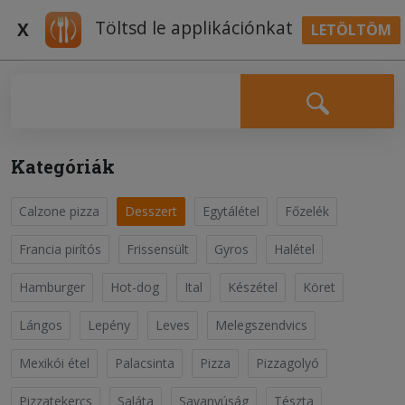
Töltsd le applikációnkat
X
LETÖLTÖM
BELÉPÉS
Falatozz.hu Receptek
Kategóriák
Calzone pizza
Desszert
Egytálétel
Főzelék
Gofri
Desszert
Francia pirítós
Frissensült
Gyros
Halétel
Hamburger
Hot-dog
Ital
Készétel
Köret
Először is kapcsoljuk be a gofrisütőt, hogy mire
elkészülünk a tésztával, már meleg legyen. Verjük fel a
Lángos
Lepény
Leves
Melegszendvics
tojásokat, majd adjuk hozzá a margarint, a cukrot, a
Olvass tovább
vaníliás cukrot és a sót, majd keverjük habosra. A lisztet
Mexikói étel
Palacsinta
Pizza
Pizzagolyó
keverjük össze a sütőporral, majd felváltva keverj&....
Pizzatekercs
Saláta
Savanyúság
Tészta