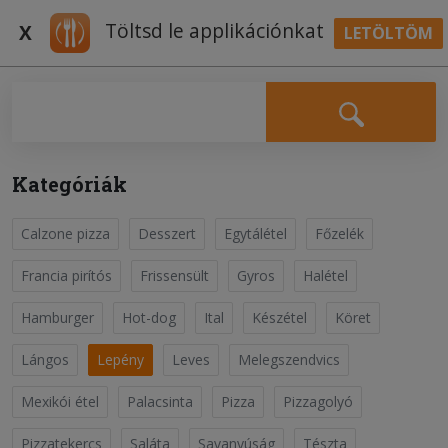
Töltsd le applikációnkat
X
LETÖLTÖM
BELÉPÉS
Falatozz.hu Receptek
Kategóriák
Calzone pizza
Desszert
Egytálétel
Főzelék
Sonkás-sajtos lepény
Lepény
Francia pirítós
Frissensült
Gyros
Halétel
Hamburger
Hot-dog
Ital
Készétel
Köret
Az élesztőt langyos, cukros tejben felfuttatjuk,
hozzákeverjük a lisztet és a sót, majd annyi vízet
Lángos
Lepény
Leves
Melegszendvics
adagolunk hozzá, hogy lágy, gyúrható tésztát kapjunk.
Olvass tovább
Pár percig dagasztjuk, majd letakarva, meleg helyen
Mexikói étel
Palacsinta
Pizza
Pizzagolyó
körülbelül fél órát kelesztjük. Közben vág...;
Pizzatekercs
Saláta
Savanyúság
Tészta