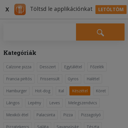
Töltsd le applikációnkat
X
LETÖLTÖM
BELÉPÉS
Falatozz.hu Receptek
Kategóriák
Calzone pizza
Desszert
Egytálétel
Főzelék
Sertéspörkölt
Készétel
Francia pirítós
Frissensült
Gyros
Halétel
Hamburger
Hot-dog
Ital
Készétel
Köret
Vágjuk fel a vöröshagymát apróra, a sertéshúst pedig
kockákra. Hevítsük fel a sertészsírt egy hőálló
Lángos
Lepény
Leves
Melegszendvics
edényben, majd dinszteljük meg rajta a hagymát, és
Olvass tovább
dobjuk rá a húst. Ha mindenhol kifehéredett, ízesítsük
Mexikói étel
Palacsinta
Pizza
Pizzagolyó
sóval és a pirospapr....
Pizzatekercs
Saláta
Savanyúság
Tészta