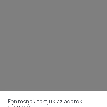
KÖVESS MINKET
Fontosnak tartjuk az adatok
védelmét