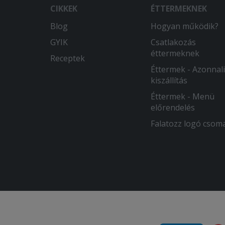
CIKKEK
ÉTTERMEKNEK
Blog
Hogyan működik?
GYIK
Csatlakozás
éttermeknek
Receptek
Éttermek - Azonnali
kiszállítás
Éttermek - Menü
előrendelés
Falatozz logó csom