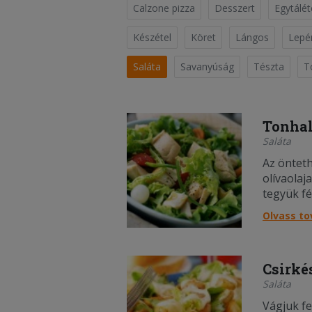
Calzone pizza
Desszert
Egytálét
Készétel
Köret
Lángos
Lepé
Saláta
Savanyúság
Tészta
To
Tonhal
Saláta
Az önteth
olívaolaj
tegyük fé
paradics
Olvass t
cikkekre,
salátát i
darabokr
Csirké
tálba. He
Saláta
tonhal da
Vágjuk fe