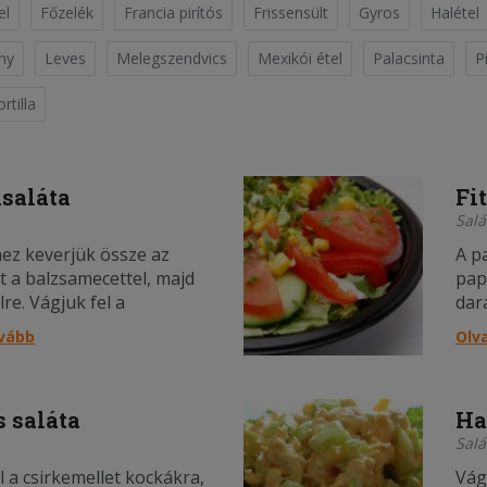
el
Főzelék
Francia pirítós
Frissensült
Gyros
Halétel
ny
Leves
Melegszendvics
Mexikói étel
Palacsinta
P
rtilla
saláta
Fi
Salá
ez keverjük össze az
A p
at a balzsamecettel, majd
pap
lre. Vágjuk fel a
dar
omot kockákra vagy
sze
ovább
Olv
 ha szeretnénk, akkor a
sóz
s felapríthatjuk kisebb
lev
a, majd tegyük ezeket egy
kis
s saláta
Ha
lyezzük rá a lecsepegtetett
zöl
Salá
rabokat, majd öntsük le...;
csep
l a csirkemellet kockákra,
Vág