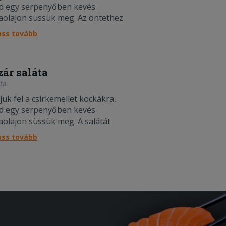
d egy serpenyőben kevés
vaolajon süssük meg. Az öntethez
és szerint keverjünk össze
ass tovább
hurtot majonézzel, mustárral,
l, borssal és citromlével. A
alátát szedjük leveleire, és a
zár saláta
leket vágjuk kisebb dar....
ta
juk fel a csirkemellet kockákra,
d egy serpenyőben kevés
vaolajon süssük meg. A salátát
jük szét leveleire, majd a
ass tovább
adicsomot és az uborkát vágjuk
kákra. Az öntethez válasszuk
t a tojásokat, majd a sárgájukat
rjük öss....