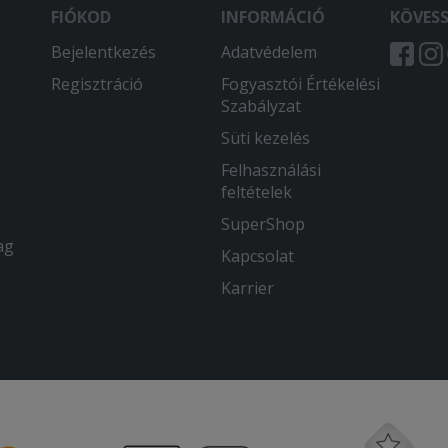
FIÓKOD
INFORMÁCIÓ
KÖVES
Bejelentkezés
Adatvédelem
Regisztráció
Fogyasztói Értékelési
Szabályzat
Süti kezelés
Felhasználási
feltételek
SuperShop
ag
Kapcsolat
Karrier