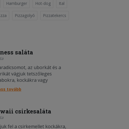
Hamburger
Hot-dog
Ital
izza
Pizzagolyó
Pizzatekercs
tness saláta
ta
aradicsomot, az uborkát és a
rikát vágjuk tetszőleges
abokra, kockákra vagy
letekre, tegyük egy nagy tálba és
ass tovább
zuk meg. A salátát szedjük
eleire, és vágjuk vagy tépkedjük
 darabokra, majd adjuk a többi
waii csirkesaláta
dséghez. A kukoricát
ta
egtessük le, m....
juk fel a csirkemellet kockákra,