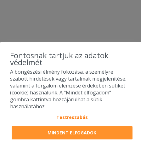
Fontosnak tartjuk az adatok
védelmét
A böngészési élmény fokozása, a személyre
szabott hirdetések vagy tartalmak megjelenítése,
valamint a forgalom elemzése érdekében sütiket
(cookie) használunk. A "Mindet elfogadom"
gombra kattintva hozzájárulhat a sütik
használatához.
Testreszabás
2010-2026 Copyright - Falatozz.hu - Diston-line Kft.
MINDENT ELFOGADOK
Pizza, gyros, hamburger, menük kedvező áron, egy helyen az összes
étterem ajánlata.