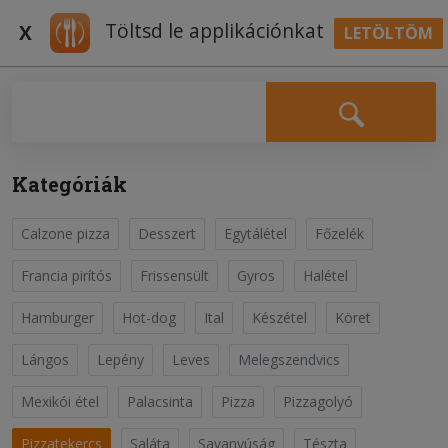
Töltsd le applikációnkat
X
LETÖLTÖM
BELÉPÉS
Falatozz.hu Receptek
Kategóriák
Calzone pizza
Desszert
Egytálétel
Főzelék
Sonkás pizzatekercs
Pizzatekercs
Francia pirítós
Frissensült
Gyros
Halétel
Hamburger
Hot-dog
Ital
Készétel
Köret
Először is készítsük el a tésztát. Ehhez futassuk fel az
élesztőt cukros, langyos vízben. Amint felfutott, öntsük
Lángos
Lepény
Leves
Melegszendvics
hozzá a liszthez, majd adjuk hozzá a sót és két evőkanál
Olvass tovább
olívaolajat. Dolgozzuk össze a tésztát, majd tiszta
Mexikói étel
Palacsinta
Pizza
Pizzagolyó
munkafelületen dagasszuk pár perci...;
Pizzatekercs
Saláta
Savanyúság
Tészta