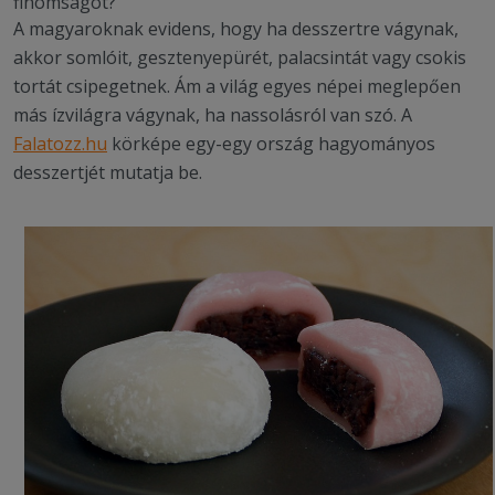
finomságot?
A magyaroknak evidens, hogy ha desszertre vágynak,
akkor somlóit, gesztenyepürét, palacsintát vagy csokis
tortát csipegetnek. Ám a világ egyes népei meglepően
más ízvilágra vágynak, ha nassolásról van szó. A
Falatozz.hu
körképe egy-egy ország hagyományos
desszertjét mutatja be.