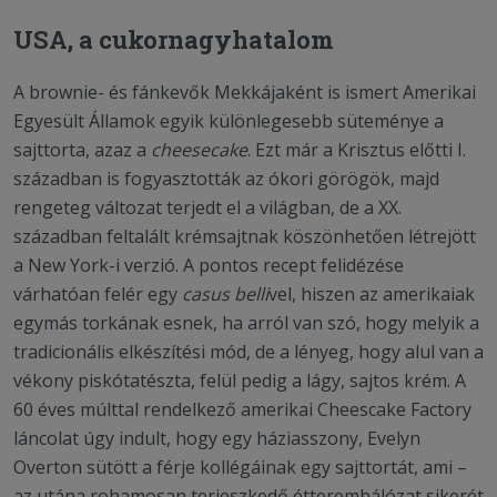
USA, a cukornagyhatalom
A brownie- és fánkevők Mekkájaként is ismert Amerikai
Egyesült Államok egyik különlegesebb süteménye a
sajttorta, azaz a
cheesecake
. Ezt már a Krisztus előtti I.
században is fogyasztották az ókori görögök, majd
rengeteg változat terjedt el a világban, de a XX.
században feltalált krémsajtnak köszönhetően létrejött
a New York-i verzió. A pontos recept felidézése
várhatóan felér egy
casus belli
vel, hiszen az amerikaiak
egymás torkának esnek, ha arról van szó, hogy melyik a
tradicionális elkészítési mód, de a lényeg, hogy alul van a
vékony piskótatészta, felül pedig a lágy, sajtos krém. A
60 éves múlttal rendelkező amerikai Cheescake Factory
láncolat úgy indult, hogy egy háziasszony, Evelyn
Overton sütött a férje kollégáinak egy sajttortát, ami –
az utána rohamosan terjeszkedő étteremhálózat sikerét