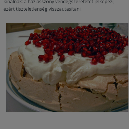
kínálnak: a háziasszony vendégszeretetét jelképezi,
ezért tiszteletlenség visszautasítani.