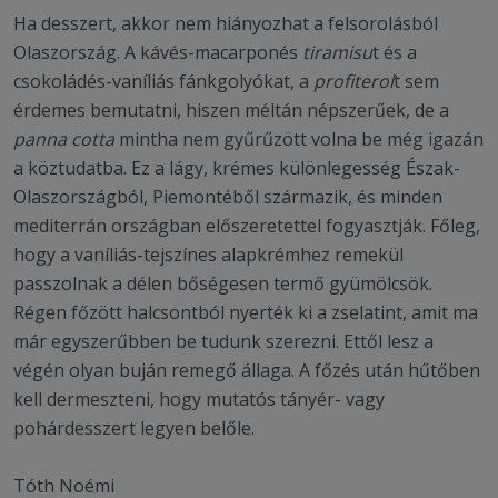
Ha desszert, akkor nem hiányozhat a felsorolásból
Olaszország. A kávés-macarponés
tiramisu
t és a
csokoládés-vaníliás fánkgolyókat, a
profiterol
t sem
érdemes bemutatni, hiszen méltán népszerűek, de a
panna cotta
mintha nem gyűrűzött volna be még igazán
a köztudatba. Ez a lágy, krémes különlegesség Észak-
Olaszországból, Piemontéből származik, és minden
mediterrán országban előszeretettel fogyasztják. Főleg,
hogy a vaníliás-tejszínes alapkrémhez remekül
passzolnak a délen bőségesen termő gyümölcsök.
Régen főzött halcsontból nyerték ki a zselatint, amit ma
már egyszerűbben be tudunk szerezni. Ettől lesz a
végén olyan buján remegő állaga. A főzés után hűtőben
kell dermeszteni, hogy mutatós tányér- vagy
pohárdesszert legyen belőle.
Tóth Noémi