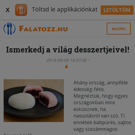
Töltsd le applikációnkat
X
LETÖLTÖM
BELÉPÉS
Ismerkedj a világ desszertjeivel!
2014-09-09 14:37:06
Ahány ország, annyiféle
édesség-fétis.
Megnéztük, hogy egyes
országokban mire
esküsznek, ha
nassolásról van szó. Ti
ennétek babpürés, sajtos
vagy szezámmagos