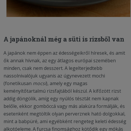
A japánoknál még a süti is rizsből van
A japánok nem éppen az édességeikről híresek, és amit
ők annak hívnak, az egy átlagos európai szemében
minden, csak nem desszert. A legelterjedtebb
nassolnivalójuk ugyanis az úgynevezett mochi
(fonetikusan
mocsi
), amely egy magas
keményítőtartalmú rizsfajtából készül. A kifőzött rizst
addig döngölik, amíg egy nyúlós tésztát nem kapnak
belőle, ekkor gombóccá vagy más alakúra formálják, és
esetenként megtöltik olyan perverznek ható dolgokkal,
mint a babpüré, ami egyébként rengeteg keleti édesség
alkotóeleme. A furcsa finomsághoz kötődik egy mókás