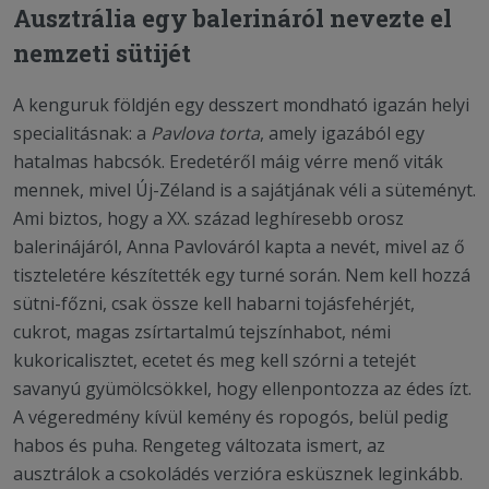
Ausztrália egy balerináról nevezte el
nemzeti sütijét
A kenguruk földjén egy desszert mondható igazán helyi
specialitásnak: a
Pavlova torta
, amely igazából egy
hatalmas habcsók. Eredetéről máig vérre menő viták
mennek, mivel Új-Zéland is a sajátjának véli a süteményt.
Ami biztos, hogy a XX. század leghíresebb orosz
balerinájáról, Anna Pavlováról kapta a nevét, mivel az ő
tiszteletére készítették egy turné során. Nem kell hozzá
sütni-főzni, csak össze kell habarni tojásfehérjét,
cukrot, magas zsírtartalmú tejszínhabot, némi
kukoricalisztet, ecetet és meg kell szórni a tetejét
savanyú gyümölcsökkel, hogy ellenpontozza az édes ízt.
A végeredmény kívül kemény és ropogós, belül pedig
habos és puha. Rengeteg változata ismert, az
ausztrálok a csokoládés verzióra esküsznek leginkább.