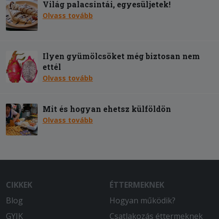
Világ palacsintái, egyesüljetek!
Olvass tovább
Ilyen gyümölcsöket még biztosan nem
ettél
Olvass tovább
Mit és hogyan ehetsz külföldön
Olvass tovább
CIKKEK
ÉTTERMEKNEK
Blog
Hogyan működik?
GYIK
Csatlakozás éttermeknek