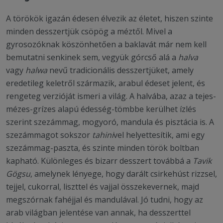
A törökök igazán édesen élvezik az életet, hiszen szinte
minden desszertjük csöpög a méztől. Mivel a
gyrosozóknak köszönhetően a baklavát már nem kell
bemutatni senkinek sem, vegyük górcső alá a
halva
vagy
halwa
nevű tradicionális desszertjüket, amely
eredetileg keletről származik, arabul édeset jelent, és
rengeteg verzióját ismeri a világ. A halvába, azaz a tejes-
mézes-grízes alapú édesség-tömbbe kerülhet ízlés
szerint szezámmag, mogyoró, mandula és pisztácia is. A
szezámmagot sokszor
tahini
vel helyettesítik, ami egy
szezámmag-paszta, és szinte minden török boltban
kapható. Különleges és bizarr desszert továbbá a
Tavik
Gögsu
, amelynek lényege, hogy darált csirkehúst rizzsel,
tejjel, cukorral, liszttel és vajjal összekevernek, majd
megszórnak fahéjjal és mandulával.
Jó tudni, hogy az
arab világban jelentése van annak, ha desszerttel