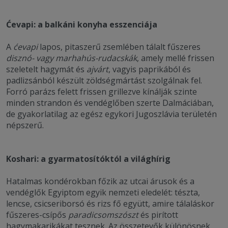
Ćevapi: a balkáni konyha esszenciája
A
ćevapi
lapos, pitaszerű zsemlében tálalt fűszeres
disznó- vagy marhahús-rudacskák
, amely mellé frissen
szeletelt hagymát és
ajvárt
, vagyis paprikából és
padlizsánból készült zöldségmártást szolgálnak fel.
Forró parázs felett frissen grillezve kínálják szinte
minden strandon és vendéglőben szerte Dalmáciában,
de gyakorlatilag az egész egykori Jugoszlávia területén
népszerű.
Koshari: a gyarmatosítóktól a világhírig
Hatalmas kondérokban főzik az utcai árusok és a
vendéglők Egyiptom egyik nemzeti eledelét: tészta,
lencse, csicseriborsó és rizs fő együtt, amire tálaláskor
fűszeres-csípős
paradicsomszószt
és pirított
hagymakarikákat tesznek. Az összetevők különösnek