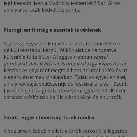
leghíresebb ilyen a Madrid szívében lévő San Ginés,
amely a turisták kedvelt célpontja.
Pierogi: amit még a szentek is védenek
A
pierogi
egyszerű lengyel parasztétel, ami élesztő
nélküli tésztából készül, félkör alakba hajtogatva
különféle töltelékkel. A leggyakrabban
sajttal,
gombával, darált hússal, krumplival
vagy
káposztával
készítik és egyaránt megtalálható az utcai büfék és az
elegáns éttermek kínálatában. Talán az egyetlen étel,
amelynek saját védőszentje és fesztiválja is van: Szent
Jácint napján, augusztus közepén egy nap 30-40 ezer
darabot is felfalnak belőle a krakkóiak és a turisták.
Simit: reggeli finomság török módra
A közismert
kebab
mellett a török városok jellegzetes