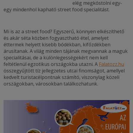
elég megkóstolni egy-
egy mindenhol kapható street food specialitást.
Mi is az a street food? Egyszerű, könnyen elkészíthető
és akár séta közben fogyasztható étel, amelyet
éttermek helyett kisebb bódékban, kifőzdékben
árusítanak. A világ minden tájának megvannak a maguk
specialitásai, de a különlegességekért nem kell
feltétlenül egzotikus országokba utazni. A
Falatozz.hu
összegyűjtött tíz jellegzetes utcai finomságot, amellyel
kedvelt turistacélpontnak számító, viszonylag közeli
országokban, városokban találkozhatunk.