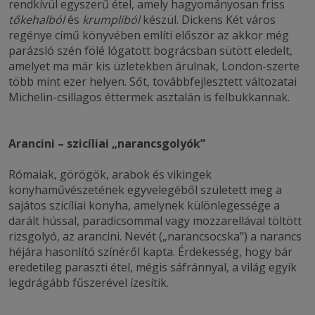
rendkívül egyszerű étel, amely hagyományosan friss
tőkehalból
és
krumpliból
készül. Dickens Két város
regénye című könyvében említi először az akkor még
parázsló szén fölé lógatott bográcsban sütött eledelt,
amelyet ma már kis üzletekben árulnak, London-szerte
több mint ezer helyen. Sőt, továbbfejlesztett változatai
Michelin-csillagos éttermek asztalán is felbukkannak.
Arancini – szicíliai „narancsgolyók”
Rómaiak, görögök, arabok és vikingek
konyhaművészetének egyvelegéből született meg a
sajátos szicíliai konyha, amelynek különlegessége a
darált hússal, paradicsommal vagy mozzarellával töltött
rizsgolyó, az arancini. Nevét („narancsocska”) a narancs
héjára hasonlító színéről kapta. Érdekesség, hogy bár
eredetileg paraszti étel, mégis sáfránnyal, a világ egyik
legdrágább fűszerével ízesítik.