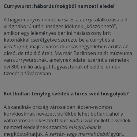
Currywurst: háborús ínségből nemzeti eledel
A hagyományos német
virsli
és a
curry
találkozása a II.
világháború utáni ínséges időknek „köszönhető”,
amikor egy leleményes berlini háziasszony brit
katonákkal cserélgetve szerezte be a curryt és a
ketchupot
, majd a város munkásnegyedében árulta az
olcsó, de tápláló ételt. Ma már Berlinben saját múzeuma
van currywurstnak, amelynek adatai szerint a németek
évi 800 millió adagot fogyasztanak el belőle, ennek
tizedét a fővárosban.
Köttbullar: tényleg svédek a híres svéd húsgolyók?
A skandináv ország városaiban lépten-nyomon
korvkiosknak nevezett büfékbe lehet botlani, ahol a
változatosan elkészített sült
kolbászok
mellett a svédek
nemzeti eledelének számító
húsgolyókat
is
megkóstolhatjuk. A
sertés- vagy marhahúsból
gyúrt,