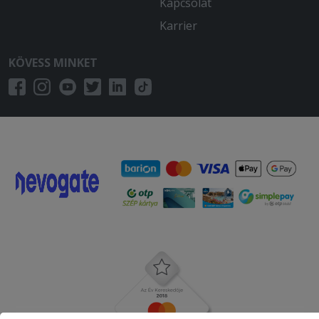
Kapcsolat
Karrier
KÖVESS MINKET