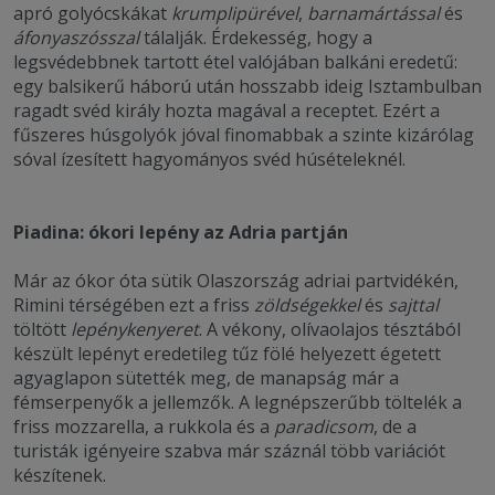
apró golyócskákat
krumplipürével
,
barnamártással
és
áfonyaszósszal
tálalják. Érdekesség, hogy a
legsvédebbnek tartott étel valójában balkáni eredetű:
egy balsikerű háború után hosszabb ideig Isztambulban
ragadt svéd király hozta magával a receptet. Ezért a
fűszeres húsgolyók jóval finomabbak a szinte kizárólag
sóval ízesített hagyományos svéd húsételeknél.
Piadina: ókori lepény az Adria partján
Már az ókor óta sütik Olaszország adriai partvidékén,
Rimini térségében ezt a friss
zöldségekkel
és
sajttal
töltött
lepénykenyeret
. A vékony, olívaolajos tésztából
készült lepényt eredetileg tűz fölé helyezett égetett
agyaglapon sütették meg, de manapság már a
fémserpenyők a jellemzők. A legnépszerűbb töltelék a
friss mozzarella, a rukkola és a
paradicsom
, de a
turisták igényeire szabva már száznál több variációt
készítenek.