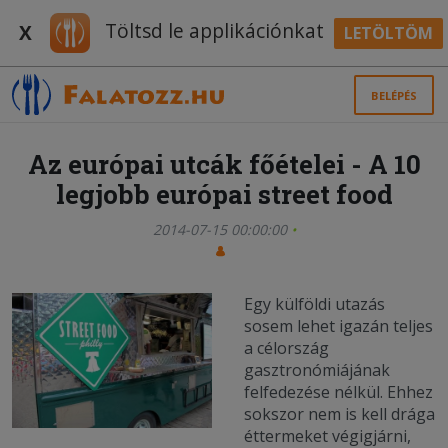
Töltsd le applikációnkat
X
LETÖLTÖM
BELÉPÉS
Az európai utcák főételei - A 10
legjobb európai street food
2014-07-15 00:00:00
Egy külföldi utazás
sosem lehet igazán teljes
a célország
gasztronómiájának
felfedezése nélkül. Ehhez
sokszor nem is kell drága
éttermeket végigjárni,