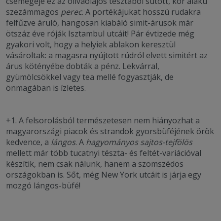
csemegéje ez az olívaolajos tésztából sütött, kör alakú
szezámmagos
perec
. A portékájukat hosszú rudakra
felfűzve áruló, hangosan kiabáló simit-árusok már
ötszáz éve róják Isztambul utcáit! Pár évtizede még
gyakori volt, hogy a helyiek ablakon keresztül
vásároltak: a magasra nyújtott rúdról elvett simitért az
árus kötényébe dobták a pénz. Lekvárral,
gyümölcsökkel vagy tea mellé fogyasztják, de
önmagában is ízletes.
+1. A felsorolásból természetesen nem hiányozhat a
magyarországi piacok és strandok gyorsbüféjének örök
kedvence, a
lángos
. A
hagyományos sajtos-tejfölös
mellett már több tucatnyi tészta- és feltét-variációval
készítik, nem csak nálunk, hanem a szomszédos
országokban is. Sőt, még New York utcáit is járja egy
mozgó lángos-büfé!