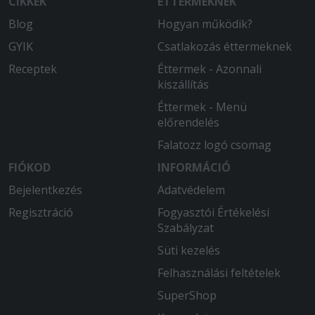
CIKKEK
ÉTTERMEKNEK
Blog
Hogyan működik?
GYIK
Csatlakozás éttermeknek
Receptek
Éttermek - Azonnali
kiszállítás
Éttermek - Menü
előrendelés
Falatozz logó csomag
FIÓKOD
INFORMÁCIÓ
Bejelentkezés
Adatvédelem
Regisztráció
Fogyasztói Értékelési
Szabályzat
Süti kezelés
Felhasználási feltételek
SuperShop