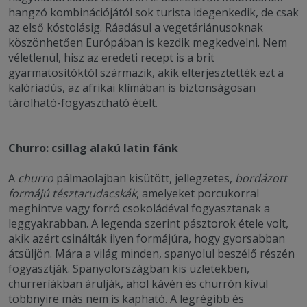
hangzó kombinációjától sok turista idegenkedik, de csak
az első kóstolásig. Ráadásul a vegetáriánusoknak
köszönhetően Európában is kezdik megkedvelni. Nem
véletlenül, hisz az eredeti recept is a brit
gyarmatosítóktól származik, akik elterjesztették ezt a
kalóriadús, az afrikai klímában is biztonságosan
tárolható-fogyasztható ételt.
Churro: csillag alakú latin fánk
A
churro
pálmaolajban kisütött, jellegzetes,
bordázott
formájú tésztarudacskák
, amelyeket porcukorral
meghintve vagy forró csokoládéval fogyasztanak a
leggyakrabban. A legenda szerint pásztorok étele volt,
akik azért csinálták ilyen formájúra, hogy gyorsabban
átsüljön. Mára a világ minden, spanyolul beszélő részén
fogyasztják. Spanyolországban kis üzletekben,
churreríákban árulják, ahol kávén és churrón kívül
többnyire más nem is kapható. A legrégibb és