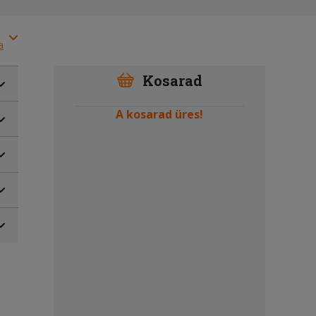
a
Kosarad
A kosarad üres!