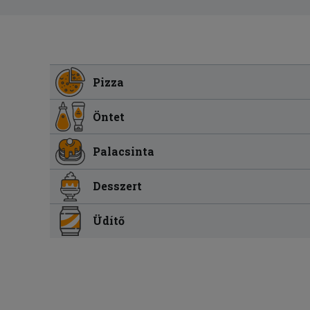
Pizza
Öntet
Palacsinta
Desszert
Üdítő