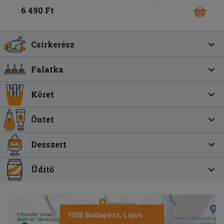
6 490 Ft
Csirkerész
Falatka
Köret
Öntet
Desszert
Üdítő
1036 Budapest, Lajos