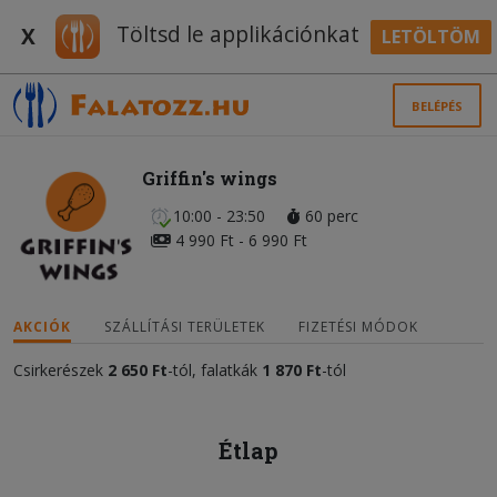
Töltsd le applikációnkat
X
LETÖLTÖM
BELÉPÉS
Griffin's wings
10:00 - 23:50
60 perc
4 990 Ft - 6 990 Ft
AKCIÓK
SZÁLLÍTÁSI TERÜLETEK
FIZETÉSI MÓDOK
Csirkerészek
2 650 Ft
-tól, falatkák
1 870 Ft
-tól
Étlap