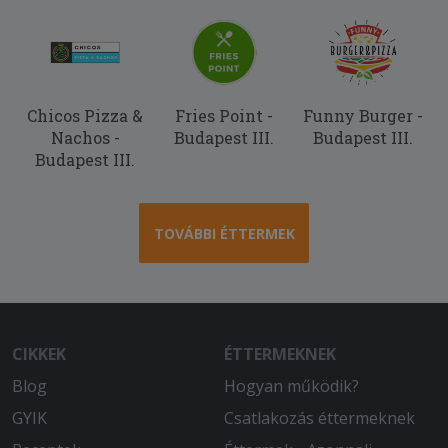
Chicos Pizza &
Fries Point -
Funny Burger -
Nachos -
Budapest III.
Budapest III.
Budapest III.
TOVÁBBI ÉTTERMEK
CIKKEK
ÉTTERMEKNEK
Blog
Hogyan működik?
GYIK
Csatlakozás éttermeknek