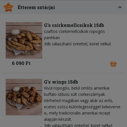
Étterem sztárjai
G's csirkemellcsíkok 15db
szaftos csirkemellcsíkok ropogós
panírban
3db válaszható öntettel, köret nélkül
6 090 Ft
G's wings 15db
Kívül ropogós, belül omlós amerikai
buffalo stílusú sült csirkeszárnyak.
Kérheted magában vagy akár az erős,
ecetes szósz-különlegességgel bekeverve
is, mely tradicionális amerikai recept
alapján készült.
3db választható öntettel, köret nélkül