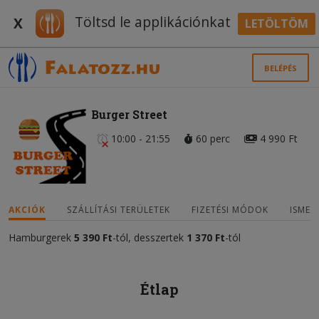
Töltsd le applikációnkat
X
LETÖLTÖM
BELÉPÉS
Burger Street
10:00 - 21:55
60 perc
4 990 Ft
AKCIÓK
SZÁLLÍTÁSI TERÜLETEK
FIZETÉSI MÓDOK
ISMER
Hamburgerek
5 39
0 Ft
-tól, desszertek
1 370 Ft
-tól
Étlap