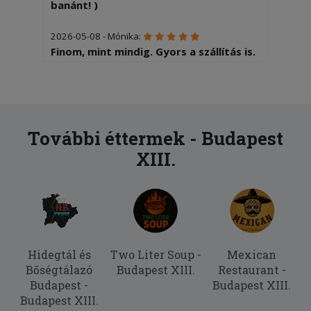
banánt! )
2026-05-08 - Mónika:
Finom, mint mindig. Gyors a szállítás is.
2026-04-14 - Ilonka:
Finom volt, köszönöm.
2025-10-20 - Ilonka:
További éttermek - Budapest
Finom volt minden, mint mindig.
XIII.
Köszönöm szépen.
2025-10-07 - Noémi:
Olyan sós volt a tèszta nem lehet még
enni !
2025-06-24 - Zoltán:
Hidegtál és
Two Liter Soup -
Mexican
nagyon csíííííp
Bőségtálazó
Budapest XIII.
Restaurant -
Budapest -
Budapest XIII.
Budapest XIII.
2025-06-07 - Ilonka: