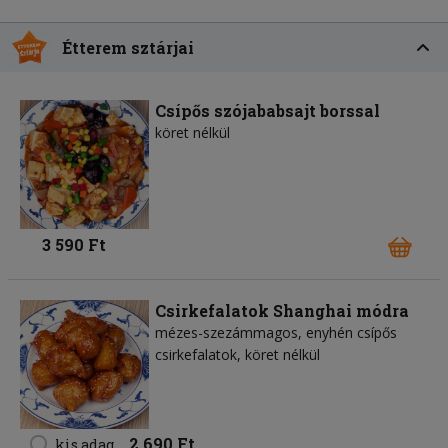
Étterem sztárjai
Csípős szójababsajt borssal
köret nélkül
3 590 Ft
Csirkefalatok Shanghai módra
mézes-szezámmagos, enyhén csípős
csirkefalatok, köret nélkül
2 690 Ft
kis adag