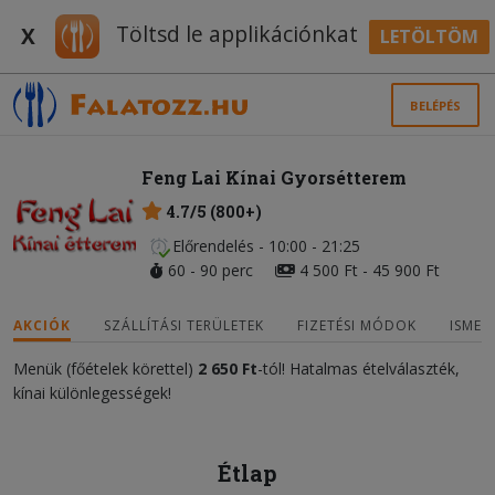
Töltsd le applikációnkat
X
LETÖLTÖM
BELÉPÉS
Feng Lai Kínai Gyorsétterem
4.7/5 (800+)
Előrendelés - 10:00 - 21:25
60 - 90 perc
4 500 Ft - 45 900 Ft
AKCIÓK
SZÁLLÍTÁSI TERÜLETEK
FIZETÉSI MÓDOK
ISMER
Menük (főételek körettel)
2 650 Ft
-tól! Hatalmas ételválaszték,
kínai különlegességek!
Étlap