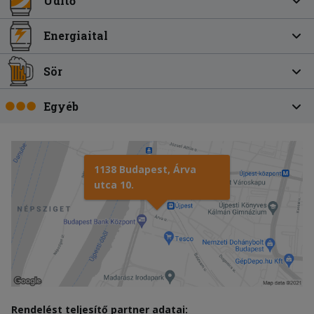
Üdítő
Energiaital
Sör
Egyéb
1138 Budapest, Árva
utca 10.
Rendelést teljesítő partner adatai: