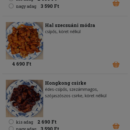
3 590 Ft
nagy adag
Hal szecsuáni módra
csípős, köret nélkül
4 690 Ft
Hongkong csirke
édes-csípős, szezámmagos,
szójaszószos csirke, köret nélkül
2 690 Ft
kis adag
3 590 Ft
nagy adag