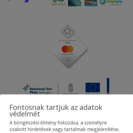
Fontosnak tartjuk az adatok
védelmét
A böngészési élmény fokozása, a személyre
2010-2026 Copyright - Falatozz.hu - Diston-line Kft.
szabott hirdetések vagy tartalmak megjelenítése,