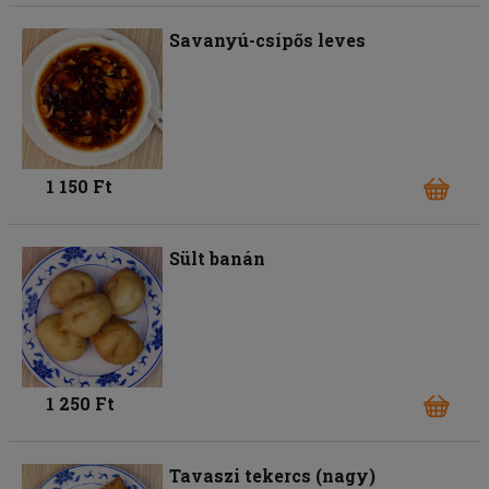
Savanyú-csípős leves
1 150 Ft
Sült banán
1 250 Ft
Tavaszi tekercs (nagy)