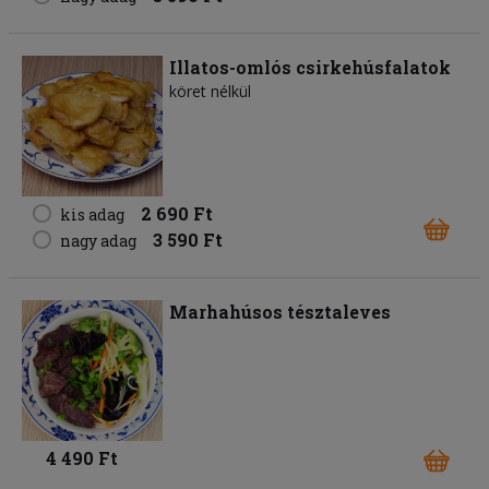
Illatos-omlós csirkehúsfalatok
köret nélkül
2 690 Ft
kis adag
3 590 Ft
nagy adag
Marhahúsos tésztaleves
4 490 Ft