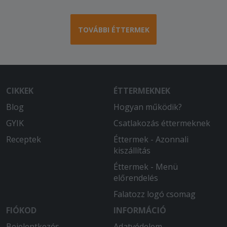
Nem csalódtam, megint nagyon finom
volt. Hamar megkaptam, a futár
kedves, udvarias volt. Köszönöm.
TOVÁBBI ÉTTERMEK
CIKKEK
ÉTTERMEKNEK
Blog
Hogyan működik?
GYIK
Csatlakozás éttermeknek
Receptek
Éttermek - Azonnali
kiszállítás
Éttermek - Menü
előrendelés
Falatozz logó csomag
FIÓKOD
INFORMÁCIÓ
Bejelentkezés
Adatvédelem