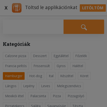
Töltsd le applikációnkat
X
LETÖLTÖM
BELÉPÉS
Falatozz.hu Receptek
Kategóriák
Calzone pizza
Desszert
Egytálétel
Főzelék
Sajtos csirke hamburger
Hamburger
Francia pirítós
Frissensült
Gyros
Halétel
Hamburger
Hot-dog
Ital
Készétel
Köret
Először is készítsük el a hamburgerszószt. Keverjük
össze a majonézt, a ketchupot, a mustárt, a
Lángos
Lepény
Leves
Melegszendvics
fokhagymaport, két csipet borsot és ízlés szerint sót. Ha
Olvass tovább
jól elkevertük, tegyük hűtőbe. A csirkemellet vágjuk
Mexikói étel
Palacsinta
Pizza
Pizzagolyó
körülbelüle akkora szeletekre, mint a hamburger
zsemle...;
Pizzatekercs
Saláta
Savanyúság
Tészta