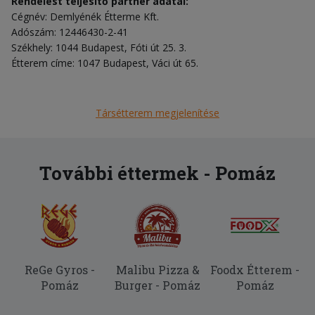
Rendelést teljesítő partner adatai:
Cégnév: Demlyénék Étterme Kft.
Adószám: 12446430-2-41
Székhely: 1044 Budapest, Fóti út 25. 3.
Étterem címe: 1047 Budapest, Váci út 65.
Társétterem megjelenítése
További éttermek - Pomáz
ReGe Gyros -
Malibu Pizza &
Foodx Étterem -
Pomáz
Burger - Pomáz
Pomáz