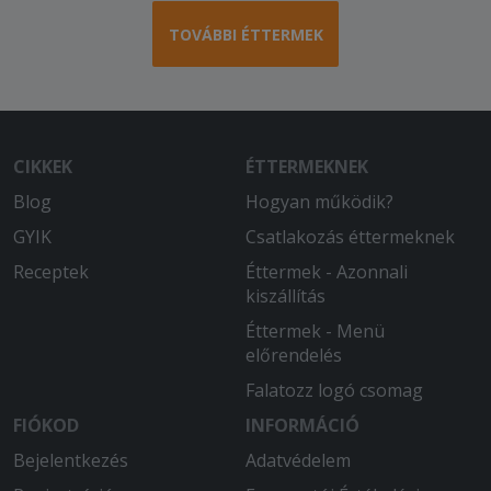
TOVÁBBI ÉTTERMEK
CIKKEK
ÉTTERMEKNEK
Blog
Hogyan működik?
GYIK
Csatlakozás éttermeknek
Receptek
Éttermek - Azonnali
kiszállítás
Éttermek - Menü
előrendelés
Falatozz logó csomag
FIÓKOD
INFORMÁCIÓ
Bejelentkezés
Adatvédelem