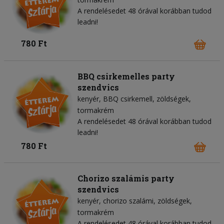
A rendelésedet 48 órával korábban tudod
leadni!
780 Ft
BBQ csirkemelles party
szendvics
kenyér
BBQ csirkemell
zöldségek
tormakrém
A rendelésedet 48 órával korábban tudod
leadni!
780 Ft
Chorizo szalámis party
szendvics
kenyér
chorizo szalámi
zöldségek
tormakrém
A rendelésedet 48 órával korábban tudod