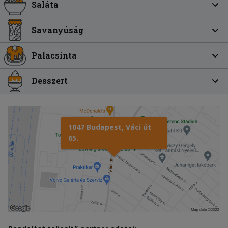
Saláta
Savanyúság
Palacsinta
Desszert
1047 Budapest, Váci út
65.