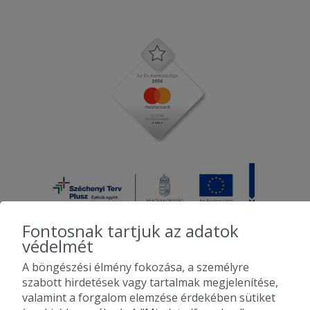
Fontosnak tartjuk az adatok
védelmét
A böngészési élmény fokozása, a személyre
2010-2026 Copyright - Falatozz.hu - Diston-line Kft.
szabott hirdetések vagy tartalmak megjelenítése,
valamint a forgalom elemzése érdekében sütiket
Pizza, gyros, hamburger, menük kedvező áron, egy helyen az összes