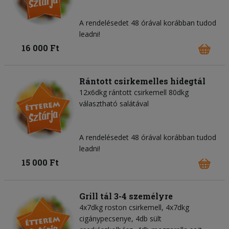
A rendelésedet 48 órával korábban tudod
leadni!
16 000 Ft
Rántott csirkemelles hidegtál
12x6dkg rántott csirkemell 80dkg
választható salátával
A rendelésedet 48 órával korábban tudod
leadni!
15 000 Ft
Grill tál 3-4 személyre
4x7dkg roston csirkemell, 4x7dkg
cigánypecsenye, 4db sült