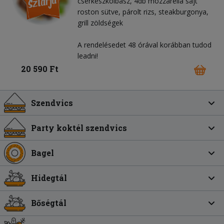
cserkészkolbász, 4db mozzarella sajt
roston sütve, párolt rizs, steakburgonya,
grill zöldségek
A rendelésedet 48 órával korábban tudod
leadni!
20 590 Ft
Szendvics
Party koktél szendvics
Bagel
Hidegtál
Bőségtál