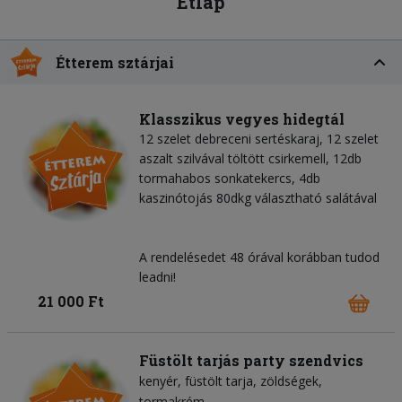
Étlap
Étterem sztárjai
Klasszikus vegyes hidegtál
12 szelet debreceni sertéskaraj, 12 szelet
aszalt szilvával töltött csirkemell, 12db
tormahabos sonkatekercs, 4db
kaszinótojás 80dkg választható salátával
A rendelésedet 48 órával korábban tudod
leadni!
21 000 Ft
Füstölt tarjás party szendvics
kenyér
füstölt tarja
zöldségek
tormakrém