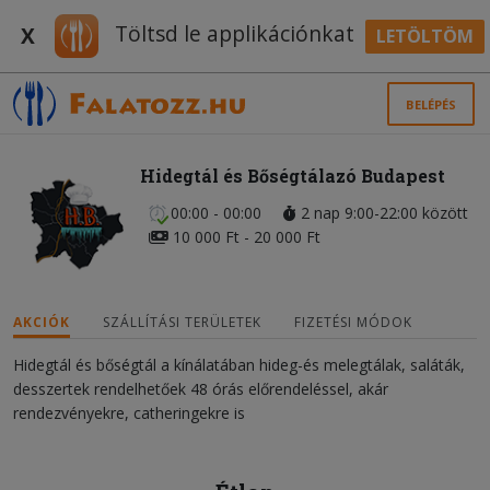
Töltsd le applikációnkat
X
LETÖLTÖM
BELÉPÉS
Hidegtál és Bőségtálazó Budapest
00:00 - 00:00
2 nap 9:00-22:00 között
10 000 Ft - 20 000 Ft
AKCIÓK
SZÁLLÍTÁSI TERÜLETEK
FIZETÉSI MÓDOK
Hidegtál és bőségtál a kínálatában hideg-és melegtálak, saláták,
desszertek rendelhetőek 48 órás előrendeléssel, akár
rendezvényekre, catheringekre is