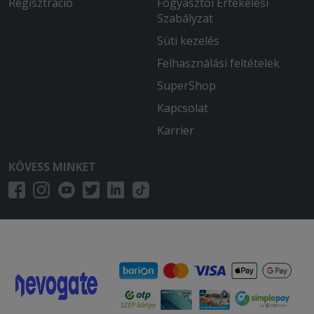
Regisztráció
Fogyasztói Értékelési
Szabályzat
Süti kezelés
Felhasználási feltételek
SuperShop
Kapcsolat
Karrier
KÖVESS MINKET