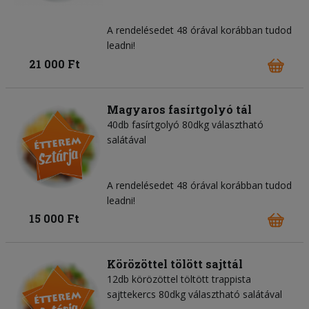
A rendelésedet 48 órával korábban tudod
leadni!
21 000 Ft
Magyaros fasírtgolyó tál
40db fasírtgolyó 80dkg választható
salátával
A rendelésedet 48 órával korábban tudod
leadni!
15 000 Ft
Körözöttel tölött sajttál
12db körözöttel töltött trappista
sajttekercs 80dkg választható salátával