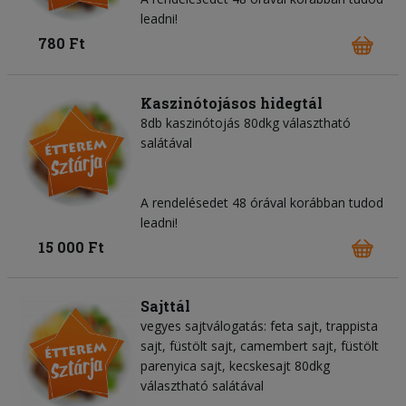
leadni!
780 Ft
Kaszinótojásos hidegtál
8db kaszinótojás 80dkg választható
salátával
A rendelésedet 48 órával korábban tudod
leadni!
15 000 Ft
Sajttál
vegyes sajtválogatás: feta sajt, trappista
sajt, füstölt sajt, camembert sajt, füstölt
parenyica sajt, kecskesajt 80dkg
választható salátával