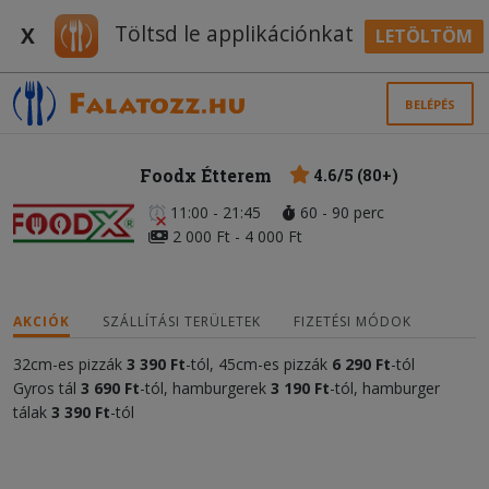
Töltsd le applikációnkat
X
LETÖLTÖM
BELÉPÉS
Foodx Étterem
4.6/5 (80+)
11:00 - 21:45
60 - 90 perc
2 000 Ft - 4 000 Ft
AKCIÓK
SZÁLLÍTÁSI TERÜLETEK
FIZETÉSI MÓDOK
32cm-es pizzák
3 390 Ft
-tól, 45cm-es pizzák
6 290 Ft
-tól
Gyros tál
3 690 Ft
-tól, hamburgerek
3 190 Ft
-tól, hamburger
tálak
3 390 Ft
-tól