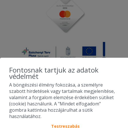
Fontosnak tartjuk az adatok
védelmét
A böngészési élmény fokozása, a személyre
2010-2026 Copyright - Falatozz.hu - Diston-line Kft.
szabott hirdetések vagy tartalmak megjelenítése,
valamint a forgalom elemzése érdekében sütiket
Pizza, gyros, hamburger, menük kedvező áron, egy helyen az összes
(cookie) használunk. A "Mindet elfogadom"
étterem ajánlata.
gombra kattintva hozzájárulhat a sütik
használatához.
Testreszabás