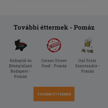
További éttermek - Pomáz
Hidegtál és
Corner Street
Ital Futár
Bőségtálazó
Food - Pomáz
Szentendre -
Budapest -
Pomáz
Pomáz
TOVÁBBI ÉTTERMEK