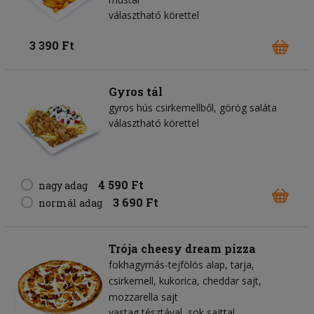
választható körettel
3 390 Ft
Gyros tál
gyros hús csirkemellből
görög saláta
választható körettel
4 590 Ft
nagy adag
3 690 Ft
normál adag
Trója cheesy dream pizza
fokhagymás-tejfölös alap
tarja
csirkemell
kukorica
cheddar sajt
mozzarella sajt
vastag tésztával, sok sajttal