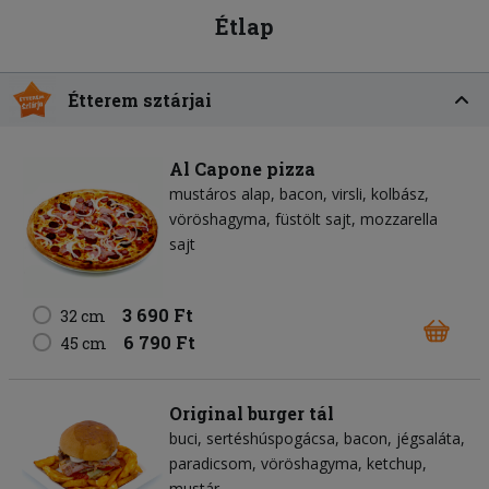
Étlap
Étterem sztárjai
Al Capone pizza
mustáros alap
bacon
virsli
kolbász
vöröshagyma
füstölt sajt
mozzarella
sajt
3 690 Ft
32 cm
6 790 Ft
45 cm
Original burger tál
buci
sertéshúspogácsa
bacon
jégsaláta
paradicsom
vöröshagyma
ketchup
mustár