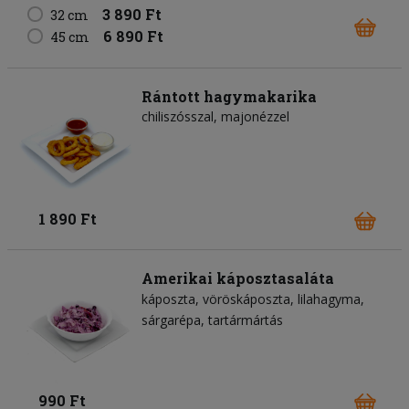
3 890 Ft
32 cm
6 890 Ft
45 cm
Rántott hagymakarika
chiliszósszal, majonézzel
1 890 Ft
Amerikai káposztasaláta
káposzta
vöröskáposzta
lilahagyma
sárgarépa
tartármártás
990 Ft