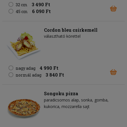
3 490 Ft
32 cm
6 090 Ft
45 cm
Cordon bleu csirkemell
választható körettel
4 990 Ft
nagy adag
3 840 Ft
normál adag
Songoku pizza
paradicsomos alap
sonka
gomba
kukorica
mozzarella sajt