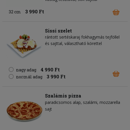
3 990 Ft
32 cm
Sissi szelet
rántott sertéskaraj fokhagymás tejföllel
és sajttal, választható körettel
4 990 Ft
nagy adag
3 990 Ft
normál adag
Szalámis pizza
paradicsomos alap
szalámi
mozzarella
sajt