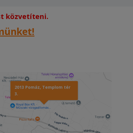
 közvetíteni.
rmünket!
2013 Pomáz, Templom tér
3.