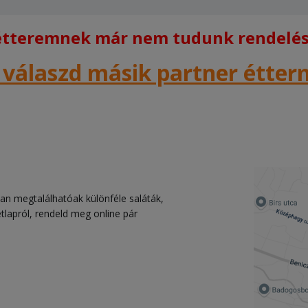
 étteremnek már nem tudunk rendelést
 válaszd másik partner étte
an megtalálhatóak különféle saláták,
tlapról, rendeld meg online pár