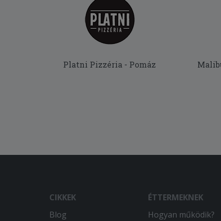
Platni Pizzéria - Pomáz
Malib
CIKKEK
ÉTTERMEKNEK
Blog
Hogyan működik?