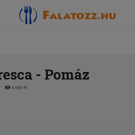
resca
- Pomáz
4 000 Ft