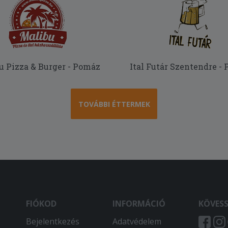
u Pizza & Burger - Pomáz
Ital Futár Szentendre -
TOVÁBBI ÉTTERMEK
FIÓKOD
INFORMÁCIÓ
KÖVES
Bejelentkezés
Adatvédelem