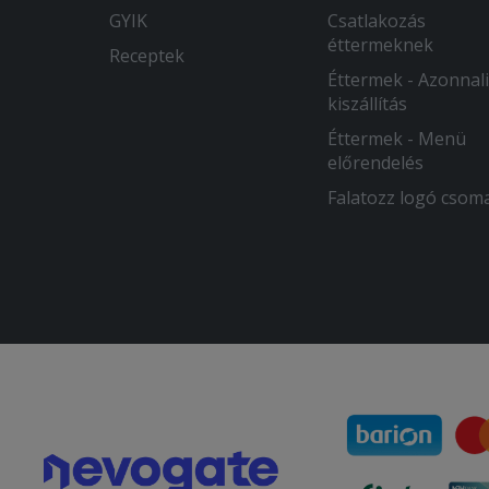
GYIK
Csatlakozás
éttermeknek
Receptek
Éttermek - Azonnali
kiszállítás
Éttermek - Menü
előrendelés
Falatozz logó csom