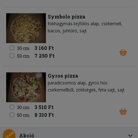
Symbolo pizza
fokhagymás-tejfölös alap
csirkemell
bacon
juhtúró
sajt
3 160 Ft
30 cm
7 250 Ft
50 cm
Gyros pizza
paradicsomos alap
gyros hús
csirkemellből
zöldségek
feta sajt
sajt
3 510 Ft
30 cm
8 310 Ft
50 cm
Akció