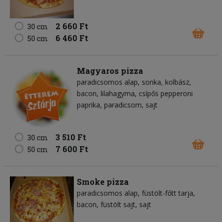
2 660 Ft
30 cm
6 460 Ft
50 cm
Magyaros pizza
paradicsomos alap
sonka
kolbász
bacon
lilahagyma
csípős pepperoni
paprika
paradicsom
sajt
3 510 Ft
30 cm
7 600 Ft
50 cm
Smoke pizza
paradicsomos alap
füstölt-főtt tarja
bacon
füstölt sajt
sajt