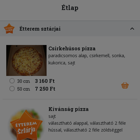
Étlap
Étterem sztárjai
Csirkehúsos pizza
paradicsomos alap
csirkemell
sonka
kukorica
sajt
3 160 Ft
30 cm
7 250 Ft
50 cm
Kívánság pizza
sajt
választható alappal, választható 2 féle
hússal, választható 2 féle zöldséggel