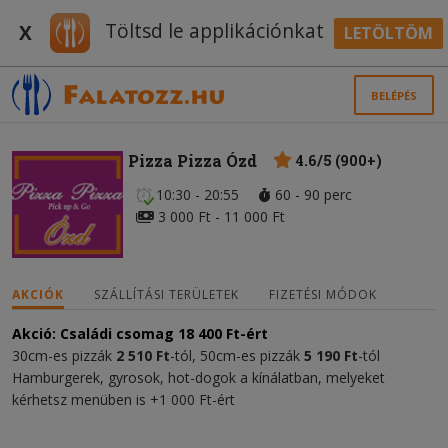
Töltsd le applikációnkat
X
LETÖLTÖM
BELÉPÉS
Pizza Pizza Ózd
4.6/5 (900+)
10:30 - 20:55
60 - 90 perc
3 000 Ft - 11 000 Ft
AKCIÓK
SZÁLLÍTÁSI TERÜLETEK
FIZETÉSI MÓDOK
Akció: Családi csomag 18 400 Ft-ért
30cm-es pizzák
2 510 Ft
-tól, 50cm-es pizzák
5 190 Ft
-tól
Hamburgerek, gyrosok, hot-dogok a kínálatban, melyeket
kérhetsz menüben is +1 000 Ft-ért