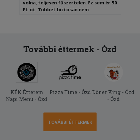
volna, teljesen fűszertelen. Ez sem ér 50
Ft-ot. Többet biztosan nem
2026-06-29 - Dominik:
Száraz volt a pizza ..
2025-12-29 - :
További éttermek - Ózd
Hiányos rendelés
2025-12-23 - :
Fincsi volt a pizza
2025-08-24 - Pap:
KÉK Étterem
Pizza Time - Ózd
Döner King - Ózd
Csak 2 csillag, a kiszállítás gyors de a
Napi Menü - Ózd
- Ózd
hamburger bucija meg volt égetve, a
pizza meg ha nem lettem volna annyira
éhes vissza kűldöm. Tocsogott a
zsírban meg oda volt az is égetve,
TOVÁBBI ÉTTERMEK
azért az ember másra számít annyi
pénzért.