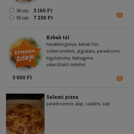
3 160 Ft
30 cm
7 250 Ft
50 cm
Kebab tál
hasábburgonya
kebab hús
csirkecombból
jégsaláta
paradicsom
kígyóuborka
lilahagyma
választható öntettel
3 000 Ft
Salami pizza
paradicsomos alap
szalámi
sajt