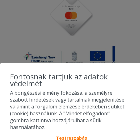
Fontosnak tartjuk az adatok
védelmét
A böngészési élmény fokozása, a személyre
2010-2026 Copyright - Falatozz.hu - Diston-line Kft.
szabott hirdetések vagy tartalmak megjelenítése,
valamint a forgalom elemzése érdekében sütiket
Pizza, gyros, hamburger, menük kedvező áron, egy helyen az összes
(cookie) használunk. A "Mindet elfogadom"
étterem ajánlata.
gombra kattintva hozzájárulhat a sütik
használatához.
Testreszabás