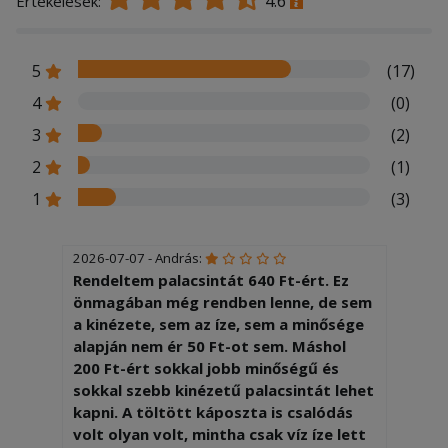
4.6
Értékelések:
5
(17)
4
(0)
3
(2)
2
(1)
1
(3)
2026-07-07 - András:
Rendeltem palacsintát 640 Ft-ért. Ez
önmagában még rendben lenne, de sem
a kinézete, sem az íze, sem a minősége
alapján nem ér 50 Ft-ot sem. Máshol
200 Ft-ért sokkal jobb minőségű és
sokkal szebb kinézetű palacsintát lehet
kapni. A töltött káposzta is csalódás
volt olyan volt, mintha csak víz íze lett