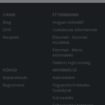
2025-08-05 - Katalin:
Nagyon finom volt..legjobbak!!
CIKKEK
ÉTTERMEKNEK
Blog
Hogyan működik?
2025-06-26 - Attila:
Nagyon finom volt
GYIK
Csatlakozás éttermeknek
Receptek
Éttermek - Azonnali
2025-06-06 - Anna:
kiszállítás
A pizza tésztája nagyon sűrű és vastag
volt, a feltéttel nem volt gond.
Éttermek - Menü
előrendelés
Falatozz logó csomag
FIÓKOD
INFORMÁCIÓ
Bejelentkezés
Adatvédelem
Regisztráció
Fogyasztói Értékelési
Szabályzat
Süti kezelés