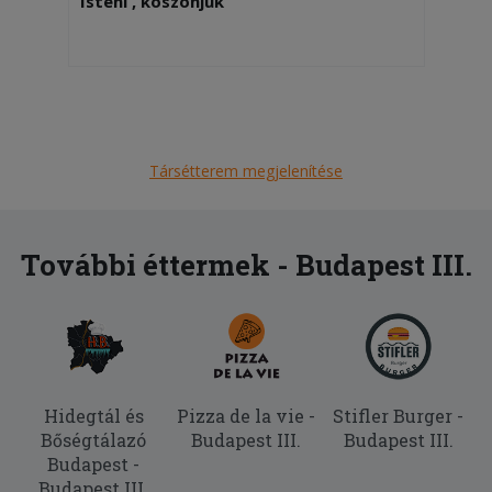
Isteni , köszönjük
Társétterem megjelenítése
További éttermek - Budapest III.
Hidegtál és
Pizza de la vie -
Stifler Burger -
Bőségtálazó
Budapest III.
Budapest III.
Budapest -
Budapest III.