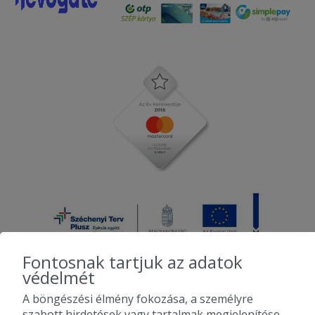
Fontosnak tartjuk az adatok
védelmét
A böngészési élmény fokozása, a személyre
2010-2026 Copyright - Falatozz.hu - Diston-line Kft.
szabott hirdetések vagy tartalmak megjelenítése,