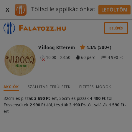
Töltsd le applikációnkat
X
LETÖLTÖM
BELÉPÉS
Vidocq Étterem
4.1/5 (300+)
10:00 - 23:50
60 perc
4 990 Ft
AKCIÓK
SZÁLLÍTÁSI TERÜLETEK
FIZETÉSI MÓDOK
32cm-es pizzák
3
690 Ft
-ért, 36cm-es pizzák
4 490 Ft
-tól
Frissensültek
2
990 F
t
-tól, tészták
3 190 Ft
-tól, saláták
1
590 Ft
-
ért