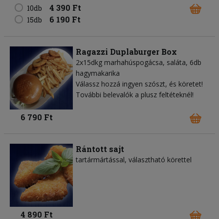
4 390 Ft
10db
6 190 Ft
15db
Ragazzi Duplaburger Box
2x15dkg marhahúspogácsa, saláta, 6db
hagymakarika
Válassz hozzá ingyen szószt, és köretet!
További belevalók a plusz feltéteknél!
6 790 Ft
Rántott sajt
tartármártással, választható körettel
4 890 Ft