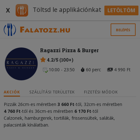
Töltsd le applikációnkat
X
LETÖLTÖM
BELÉPÉS
Ragazzi Pizza & Burger
4.2/5 (100+)
10:00 - 23:50
60 perc
4 990 Ft
AKCIÓK
SZÁLLÍTÁSI TERÜLETEK
FIZETÉSI MÓDOK
Pizzák 26cm-es méretben
3
66
0 Ft
-tól, 32cm-es méretben
4
76
0 Ft
-tól és 36cm-es méretben
6 17
0 Ft
-tól
Calzonek, hamburgerek, tortillák, frissensültek, saláták,
palacsinták kínálatban.