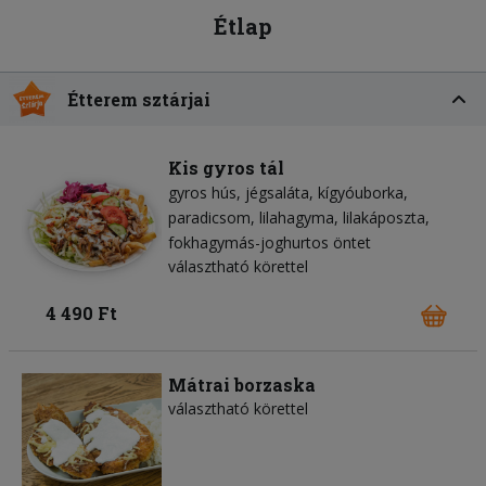
Étlap
Étterem sztárjai
Kis gyros tál
gyros hús
jégsaláta
kígyóuborka
paradicsom
lilahagyma
lilakáposzta
fokhagymás-joghurtos öntet
választható körettel
4 490 Ft
Mátrai borzaska
választható körettel