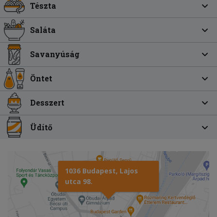
Tészta
Saláta
Savanyúság
Öntet
Desszert
Üdítő
1036 Budapest, Lajos
utca 98.