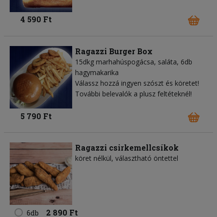
4 590 Ft
Ragazzi Burger Box
15dkg marhahúspogácsa, saláta, 6db
hagymakarika
Válassz hozzá ingyen szószt és köretet!
További belevalók a plusz feltéteknél!
5 790 Ft
Ragazzi csirkemellcsíkok
köret nélkül, választható öntettel
2 890 Ft
6db