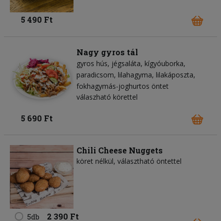
5 490 Ft
Nagy gyros tál
gyros hús
jégsaláta
kígyóuborka
paradicsom
lilahagyma
lilakáposzta
fokhagymás-joghurtos öntet
válaszható körettel
5 690 Ft
Chili Cheese Nuggets
köret nélkül, választható öntettel
2 390 Ft
5db