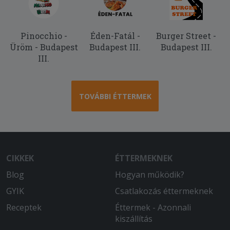
Pinocchio -
Éden-Fatál -
Burger Street -
Üröm - Budapest
Budapest III.
Budapest III.
III.
TOVÁBBI ÉTTERMEK
CIKKEK
ÉTTERMEKNEK
Blog
Hogyan működik?
GYIK
Csatlakozás éttermeknek
Receptek
Éttermek - Azonnali
kiszállítás