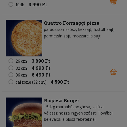
3 990 Ft
10db
Quattro Formaggi pizza
paradicsomszósz
kéksajt
füstölt sajt
parmezán sajt
mozzarella sajt
3 890 Ft
26 cm
4 990 Ft
32 cm
6 490 Ft
36 cm
4 590 Ft
calzone (32 cm)
Ragazzi Burger
15dkg marhahúspogácsa, saláta
Válassz hozzá ingyen szószt! További
belevalók a plusz feltéteknél!