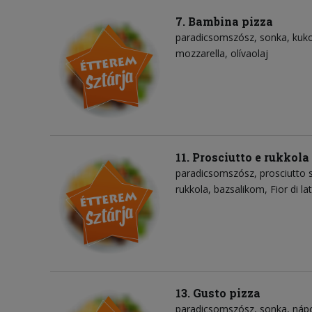
7. Bambina pizza
paradicsomszósz
sonka
kuko
mozzarella
olívaolaj
11. Prosciutto e rukkola
paradicsomszósz
prosciutto
rukkola
bazsalikom
Fior di l
13. Gusto pizza
paradicsomszósz
sonka
nápo