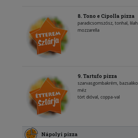
8. Tono e Cipolla pizza
paradicsomszósz
tonhal
lil
mozzarella
9. Tartufo pizza
szarvasgombakrém
bazsalik
méz
tört dióval, coppa-val
Nápolyi pizza