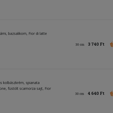
lámi
bazsalikom
Fior di latte
3 740 Ft
30 cm
ős kolbászkrém
spianata
one
füstölt scamorza sajt
Fior
4 640 Ft
30 cm