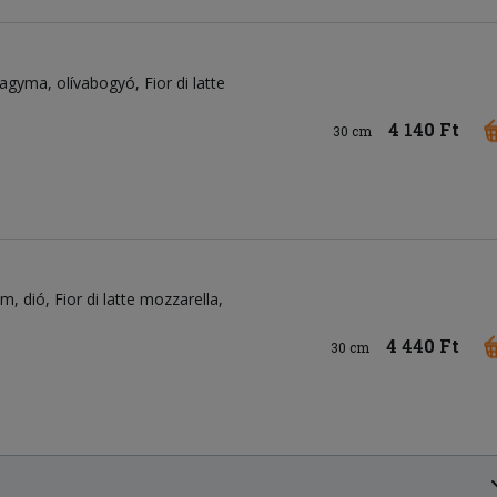
ahagyma
olívabogyó
Fior di latte
4 140 Ft
30 cm
om
dió
Fior di latte mozzarella
4 440 Ft
30 cm