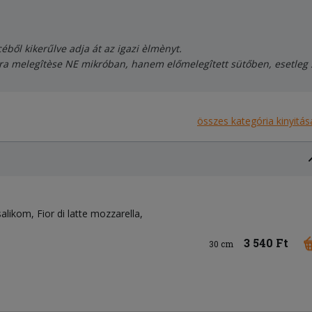
ből kikerűlve adja át az igazi èlmènyt.
jra melegîtèse NE mikróban, hanem előmelegîtett sütőben, esetleg
összes kategória kinyitás
salikom
Fior di latte mozzarella
3 540 Ft
30 cm