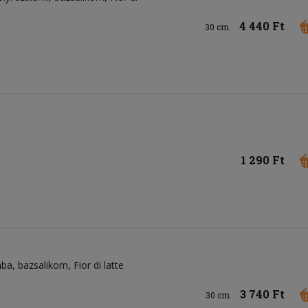
4 440 Ft
30 cm
1 290 Ft
ba
bazsalikom
Fior di latte
3 740 Ft
30 cm