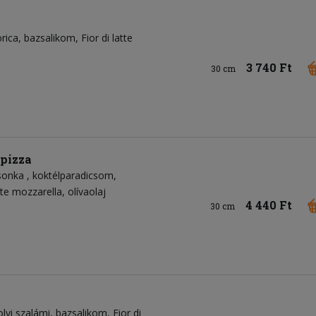
rica
bazsalikom
Fior di latte
3 740 Ft
30 cm
 pizza
 sonka
koktélparadicsom
atte mozzarella
olívaolaj
4 440 Ft
30 cm
lyi szalámi
bazsalikom
Fior di