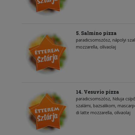
5. Salmino pizza
paradicsomszósz
nápolyi sza
mozzarella
olívaolaj
14. Vesuvio pizza
paradicsomszósz
Nduja csíp
szalámi
bazsalikom
mascarp
di latte mozzarella
olívaolaj