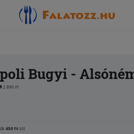
poli Bugyi
- Alsóné
2 890 Ft
tők
650 Ft
-tól