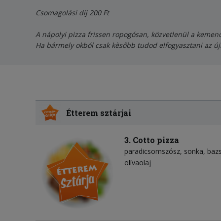
Csomagolási díj 200 Ft
A nápolyi pizza frissen ropogósan, közvetlenül a kemencé
Ha bármely okból csak kèsőbb tudod elfogyasztani az ú
Étterem sztárjai
3. Cotto pizza
paradicsomszósz
sonka
baz
olívaolaj