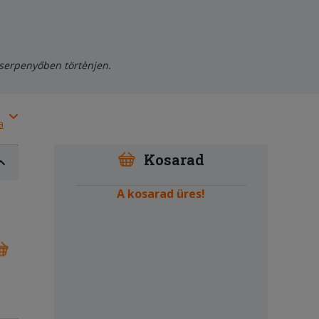
 serpenyőben törtènjen.
a
Kosarad
A kosarad üres!