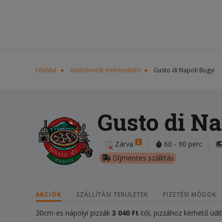
Főoldal
Alsónémedi ételrendelés
Gusto di Napoli Bugyi
Gusto di Na
Zárva
60 - 90 perc
Díjmentes szállítás
AKCIÓK
SZÁLLÍTÁSI TERÜLETEK
FIZETÉSI MÓDOK
30cm-es nápolyi pizzák
3 040 Ft
-tól, pizzához kérhető üdí