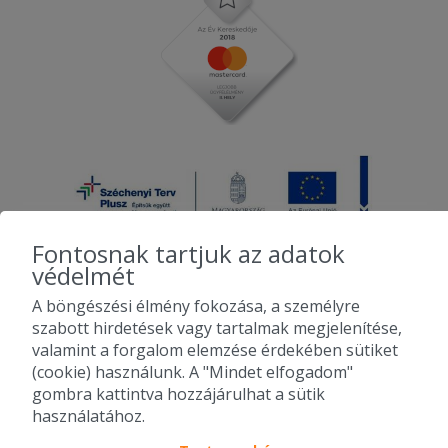
Fontosnak tartjuk az adatok
védelmét
A böngészési élmény fokozása, a személyre
2010-2026 Copyright - Falatozz.hu - Diston-line Kft.
szabott hirdetések vagy tartalmak megjelenítése,
valamint a forgalom elemzése érdekében sütiket
Pizza, gyros, hamburger, menük kedvező áron, egy helyen az összes
(cookie) használunk. A "Mindet elfogadom"
étterem ajánlata.
gombra kattintva hozzájárulhat a sütik
használatához.