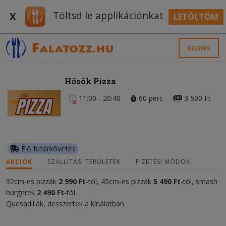
Töltsd le applikációnkat
X
LETÖLTÖM
BELÉPÉS
Hősök Pizza
11:00 - 20:40
60 perc
3 500 Ft
Élő futárkövetés
AKCIÓK
SZÁLLÍTÁSI TERÜLETEK
FIZETÉSI MÓDOK
32cm-es pizzák
2 990 Ft
-tól, 45cm-es pizzák
5 490 Ft
-tól, smash
burgerek
2 490 Ft
-tól
Quesadillák, desszertek a kínálatban