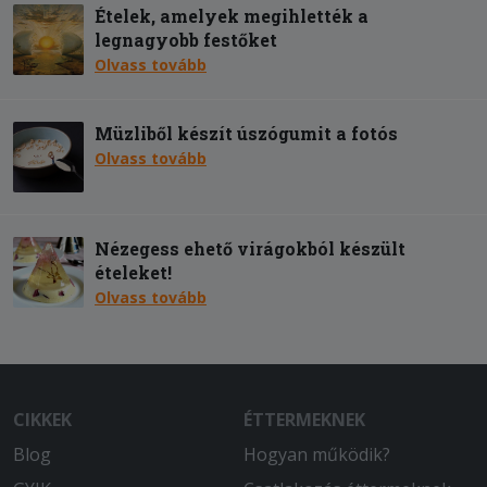
Ételek, amelyek megihlették a
legnagyobb festőket
Olvass tovább
Müzliből készít úszógumit a fotós
Olvass tovább
Nézegess ehető virágokból készült
ételeket!
Olvass tovább
CIKKEK
ÉTTERMEKNEK
Blog
Hogyan működik?