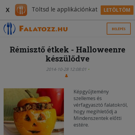
Töltsd le applikációnkat
X
LETÖLTÖM
BELÉPÉS
Rémisztő étkek - Halloweenre
készülődve
2014-10-28 12:08:01
Képgyűjtemény
szellemes és
vérfagyasztó falatokról,
hogy megihletődj a
Mindenszentek előtti
estére.