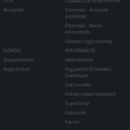
GYIK
Csatlakozás éttermeknek
Receptek
Éttermek - Azonnali
kiszállítás
Éttermek - Menü
előrendelés
Falatozz logó csomag
FIÓKOD
INFORMÁCIÓ
Bejelentkezés
Adatvédelem
Regisztráció
Fogyasztói Értékelési
Szabályzat
Süti kezelés
Felhasználási feltételek
SuperShop
Kapcsolat
Karrier