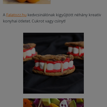
A
Falatozz.hu
kedvcsinálónak kigyűjtött néhány kreatív
konyhai ötletet. Cukrot vagy csínyt!