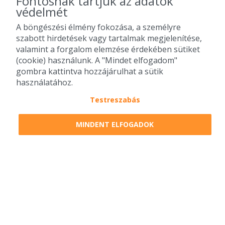
Fontosnak tartjuk az adatok
Bejelentkezés
Adatvédelem
védelmét
Regisztráció
Fogyasztói Értékelési
A böngészési élmény fokozása, a személyre
Szabályzat
szabott hirdetések vagy tartalmak megjelenítése,
Süti kezelés
valamint a forgalom elemzése érdekében sütiket
(cookie) használunk. A "Mindet elfogadom"
Felhasználási feltételek
gombra kattintva hozzájárulhat a sütik
SuperShop
használatához.
Kapcsolat
Testreszabás
Karrier
MINDENT ELFOGADOK
KÖVESS MINKET
Lista szűrése