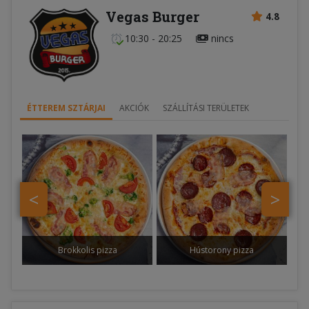
Vegas Burger
4.8
10:30 - 20:25
nincs
ÉTTEREM SZTÁRJAI
AKCIÓK
SZÁLLÍTÁSI TERÜLETEK
<
>
Brokkolis pizza
Hústorony pizza