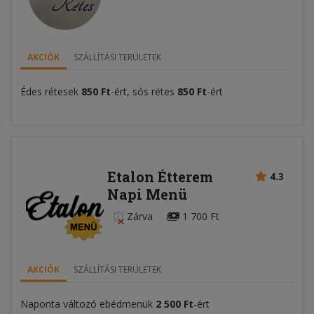
AKCIÓK
SZÁLLÍTÁSI TERÜLETEK
Édes rétesek
850 Ft
-ért, sós rétes
850 Ft
-ért
Etalon Étterem
4.3
Napi Menü
Zárva
1 700 Ft
AKCIÓK
SZÁLLÍTÁSI TERÜLETEK
Naponta változó ebédmenük
2
5
0
0 Ft
-ért