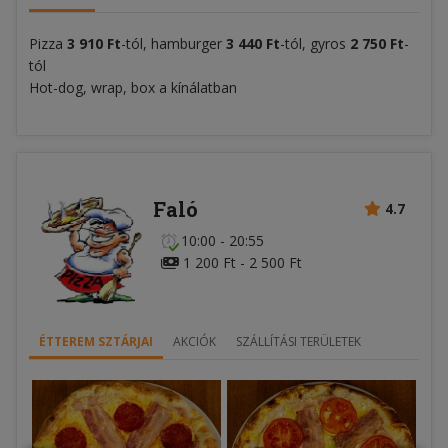
Pizza
3 910 Ft
-tól, hamburger
3
4
40 Ft
-tól, gyros
2 750 Ft
-
tól
Hot-dog, wrap, box a kínálatban
Faló
4.7
10:00 - 20:55
1 200 Ft - 2 500 Ft
ÉTTEREM SZTÁRJAI
AKCIÓK
SZÁLLÍTÁSI TERÜLETEK