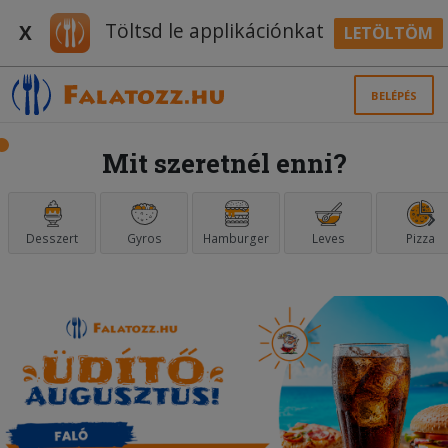
Töltsd le applikációnkat
X
LETÖLTÖM
BELÉPÉS
Mit szeretnél enni?
Desszert
Gyros
Hamburger
Leves
Pizza