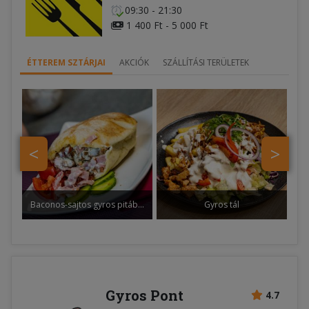
09:30 - 21:30
1 400 Ft - 5 000 Ft
ÉTTEREM SZTÁRJAI
AKCIÓK
SZÁLLÍTÁSI TERÜLETEK
<
>
Baconos-sajtos gyros pitában
Gyros tál
Gyros Pont
4.7