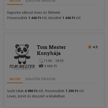
AKCIÓK
SZÁLLÍTÁSI TERÜLETEK
Naponta változó leves és főételek
Frissensültek
1 440 Ft
-tól, készétel
1 440 Ft
-tól
Tom Mester
4.5
Konyhája
11:00 - 18:55
3 000 Ft
AKCIÓK
SZÁLLÍTÁSI TERÜLETEK
Sushi tálak
4 980 Ft-
től, frissensültek
1 290 Ft
-tól
Leves, köret és desszert a kínálatban