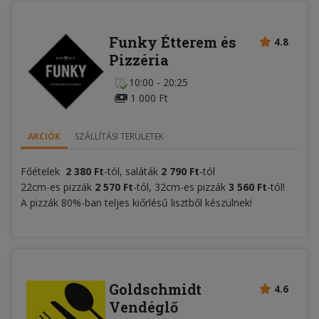
Funky Étterem és
4.8
Pizzéria
10:00 - 20:25
1 000 Ft
AKCIÓK
SZÁLLÍTÁSI TERÜLETEK
Főételek
2 380
F
t
-tól, saláták
2 790 Ft
-tól
22cm-es pizzák
2 570 Ft
-tól, 32cm-es pizzák
3 560 Ft
-tól!
A pizzák 80%-ban teljes kiőrlésű lisztből készülnek!
Goldschmidt
4.6
Vendéglő