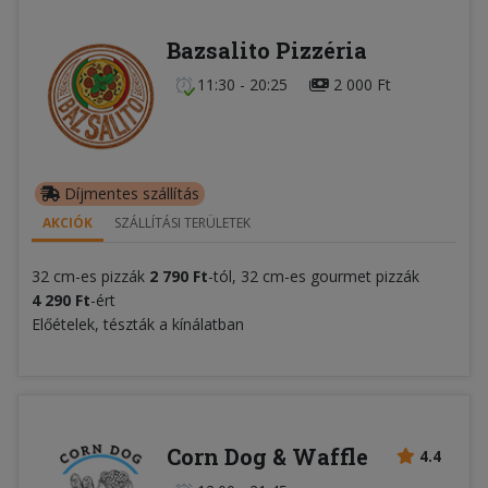
Bazsalito Pizzéria
11:30 - 20:25
2 000 Ft
Díjmentes szállítás
AKCIÓK
SZÁLLÍTÁSI TERÜLETEK
32 cm-es pizzák
2 790 Ft
-tól, 32 cm-es gourmet pizzák
4 290 Ft
-ért
Előételek, tészták a kínálatban
Corn Dog & Waffle
4.4