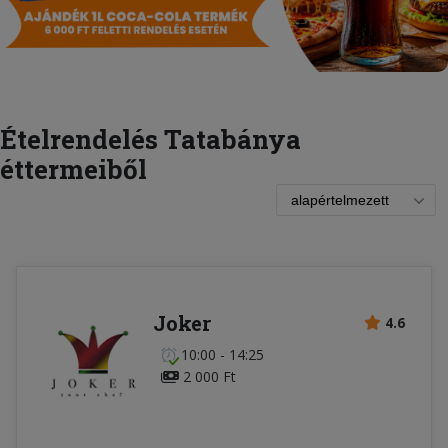
Ételrendelés Tatabánya
éttermeiből
Joker
4.6
10:00 - 14:25
2 000 Ft