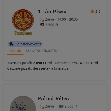
Titán Pizza
5.0
Zárva
-
14:00 - 20:35
3 500 Ft
Élő futárkövetés
AKCIÓK
SZÁLLÍTÁSI TERÜLETEK
34cm-es pizzák
2 89
0 Ft
-tól, 30cm-es pizzák
4 39
0
F
t-tól
Calzone pizzák, desszertek a kínálatban
Falusi Rétes
Zárva
2 000 Ft