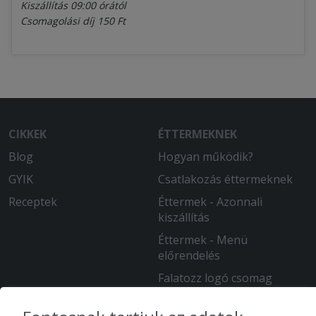
Kiszállítás 09:00 órától
Csomagolási díj 150 Ft
CIKKEK
ÉTTERMEKNEK
Blog
Hogyan működik?
GYIK
Csatlakozás éttermeknek
Receptek
Éttermek - Azonnali
kiszállítás
Éttermek - Menü
előrendelés
Falatozz logó csomag
FIÓKOD
INFORMÁCIÓ