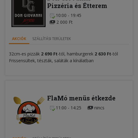
Pizzéria és Étterem
10:00 - 19:45
2 000 Ft
AKCIÓK
SZÁLLÍTÁSI TERÜLETEK
32cm-es pizzák
2 690
Ft
-tól, hamburgerek
2 630 Ft
-tól
Frissensültek, tészták, saláták a kínálatban
FlaMó menüs étkezde
11:00 - 14:25
nincs