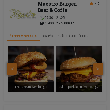
Maestro Burger,
4.0
Beer & Coffe
09:30 - 21:25
1 400 Ft - 5 000 Ft
ÉTTEREM SZTÁRJAI
AKCIÓK
SZÁLLÍTÁSI TERÜLETEK
<
>
Texas kézműves burger
Pulled pork kézműves burger