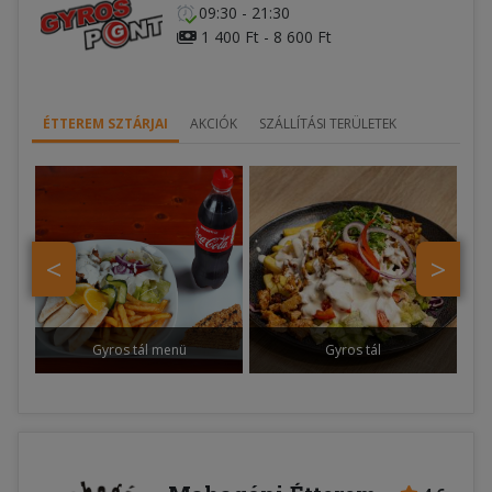
09:30 - 21:30
1 400 Ft - 8 600 Ft
ÉTTEREM SZTÁRJAI
AKCIÓK
SZÁLLÍTÁSI TERÜLETEK
<
>
Gyros tál menü
Gyros tál