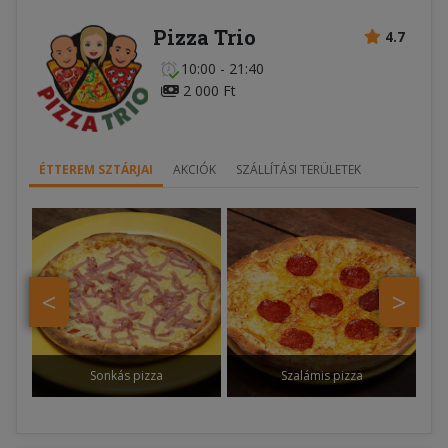
Pizza Trio
4.7
10:00 - 21:40
2 000 Ft
ÉTTEREM SZTÁRJAI
AKCIÓK
SZÁLLÍTÁSI TERÜLETEK
<
>
Sonkás pizza
Szalámis pizza