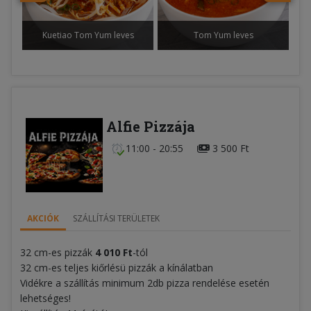
Kuetiao Tom Yum leves
Tom Yum leves
Alfie Pizzája
11:00 - 20:55
3 500 Ft
AKCIÓK
SZÁLLÍTÁSI TERÜLETEK
32 cm-es pizzák
4 010 Ft
-tól
32 cm-es teljes kiőrlésü pizzák a kínálatban
Vidékre a szállítás minimum 2db pizza rendelése esetén
lehetséges!