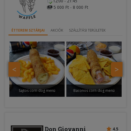
12:00 - 21:45
5 000 Ft - 8 000 Ft
ÉTTEREM SZTÁRJAI
AKCIÓK
SZÁLLÍTÁSI TERÜLETEK
<
>
Sajtos corn-dog menü
Baconos corn-dog menü
Don Giovanni
4.5