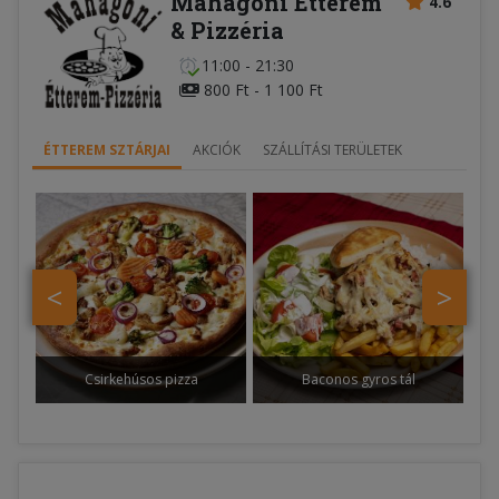
Mahagóni Étterem
4.6
& Pizzéria
11:00 - 21:30
800 Ft - 1 100 Ft
ÉTTEREM SZTÁRJAI
AKCIÓK
SZÁLLÍTÁSI TERÜLETEK
<
>
Csirkehúsos pizza
Baconos gyros tál