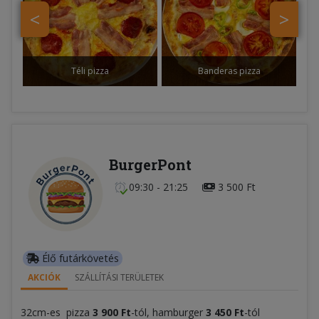
<
>
Téli pizza
Banderas pizza
BurgerPont
09:30 - 21:25
3 500 Ft
Élő futárkövetés
AKCIÓK
SZÁLLÍTÁSI TERÜLETEK
32cm-es pizza
3 900 Ft
-tól, hamburger
3 450 Ft
-tól