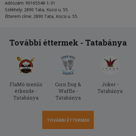
Adószám: 90165548-1-31
Székhely: 2890 Tata, Kocsi u. 55.
Étterem címe: 2890 Tata, Kocsi u. 55.
További éttermek - Tatabánya
FlaMó menüs
Corn Dog &
Joker -
étkezde -
Waffle -
Tatabánya
Tatabánya
Tatabánya
TOVÁBBI ÉTTERMEK