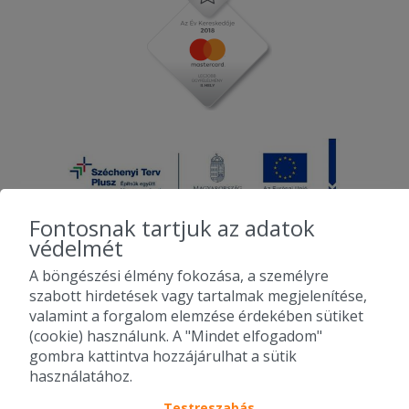
Fontosnak tartjuk az adatok
védelmét
A böngészési élmény fokozása, a személyre
2010-2026 Copyright - Falatozz.hu - Diston-line Kft.
szabott hirdetések vagy tartalmak megjelenítése,
valamint a forgalom elemzése érdekében sütiket
Pizza, gyros, hamburger, menük kedvező áron, egy helyen az összes
(cookie) használunk. A "Mindet elfogadom"
étterem ajánlata.
gombra kattintva hozzájárulhat a sütik
használatához.
Testreszabás