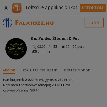
Töltsd le applikációnkat
X
LETÖLTÖM
BELÉPÉS
Kis Földes Étterem & Pub
08:00 - 14:55
60 - 90 perc
2 000 Ft
AKCIÓK
SZÁLLÍTÁSI TERÜLETEK
FIZETÉSI MÓDOK
Hamburgerek
2 020 Ft
-ért, gyros
4 260 Ft
-ért
Napi menü hétfőtől-vasárnapig
2 130 Ft
-tól
Csomagolási díj 100 Ft