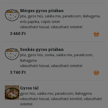
Mérges gyros pitában
pita
gyros hús
saláta mix
paradicsom
lilahagyma
erős paprika
csípős öntet
választható hússal, választható öntettel
3 460 Ft
Sonkás gyros pitában
pita
gyros hús
sonka
saláta mix
paradicsom
lilahagyma
választható hússal, választható öntettel
3 740 Ft
Gyros tál
gyros hús
saláta mix
paradicsom
lilahagyma
választható hússal, választható körettel, választható
öntettel