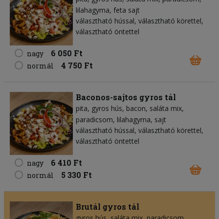
lilahagyma
feta sajt
választható hússal, választható körettel,
választható öntettel
6 050 Ft
nagy
4 750 Ft
normál
Baconos-sajtos gyros tál
pita
gyros hús
bacon
saláta mix
paradicsom
lilahagyma
sajt
választható hússal, választható körettel,
választható öntettel
6 410 Ft
nagy
5 330 Ft
normál
Brutál gyros tál
gyros hús
saláta mix
paradicsom