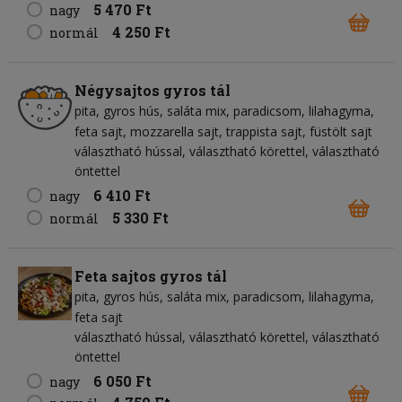
5 470 Ft
nagy
4 250 Ft
normál
Négysajtos gyros tál
pita
gyros hús
saláta mix
paradicsom
lilahagyma
feta sajt
mozzarella sajt
trappista sajt
füstölt sajt
választható hússal, választható körettel, választható
öntettel
6 410 Ft
nagy
5 330 Ft
normál
Feta sajtos gyros tál
pita
gyros hús
saláta mix
paradicsom
lilahagyma
feta sajt
választható hússal, választható körettel, választható
öntettel
6 050 Ft
nagy