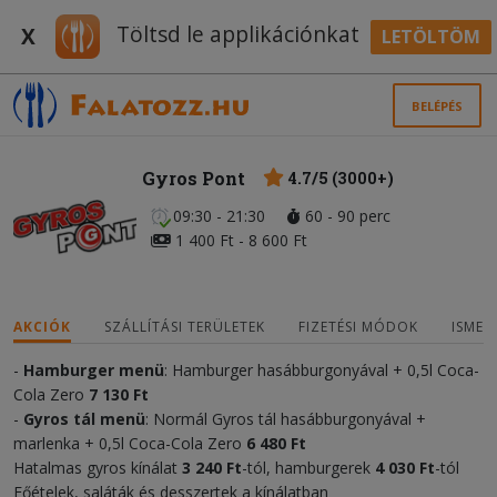
Töltsd le applikációnkat
X
LETÖLTÖM
BELÉPÉS
Gyros Pont
4.7/5 (3000+)
09:30 - 21:30
60 - 90 perc
1 400 Ft - 8 600 Ft
AKCIÓK
SZÁLLÍTÁSI TERÜLETEK
FIZETÉSI MÓDOK
ISMER
-
Hamburger menü
: Hamburger hasábburgonyával + 0,5l Coca-
Cola Zero
7 13
0 Ft
-
Gyros tál menü
: Normál Gyros tál hasábburgonyával +
marlenka + 0,5l Coca-Cola Zero
6 48
0 Ft
Hatalmas gyros kínálat
3 240
Ft
-tól, hamburgerek
4 03
0
Ft
-tól
Főételek, saláták és desszertek a kínálatban