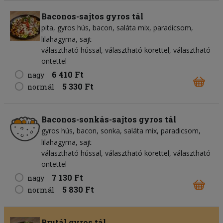
Baconos-sajtos gyros tál
pita
gyros hús
bacon
saláta mix
paradicsom
lilahagyma
sajt
választható hússal, választható körettel, választható
öntettel
6 410 Ft
nagy
5 330 Ft
normál
Baconos-sonkás-sajtos gyros tál
gyros hús
bacon
sonka
saláta mix
paradicsom
lilahagyma
sajt
választható hússal, választható körettel, választható
öntettel
7 130 Ft
nagy
5 830 Ft
normál
Brutál gyros tál