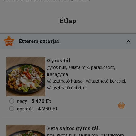
Étlap
Étterem sztárjai
Gyros tál
gyros hús
saláta mix
paradicsom
lilahagyma
választható hússal, választható körettel,
választható öntettel
5 470 Ft
nagy
4 250 Ft
normál
Feta sajtos gyros tál
pita
gyros hús
saláta mix
paradicsom