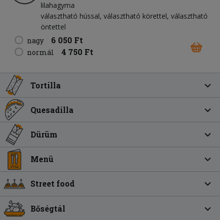
lilahagyma
választható hússal, választható körettel, választható
öntettel
6 050 Ft
nagy
4 750 Ft
normál
Tortilla
Quesadilla
Dürüm
Menü
Street food
Bőségtál