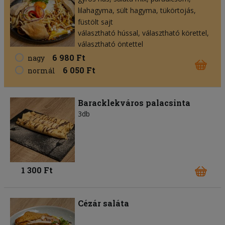
lilahagyma
sült hagyma
tükörtojás
füstölt sajt
választható hússal, választható körettel,
választható öntettel
6 980 Ft
nagy
6 050 Ft
normál
Baracklekváros palacsinta
3db
1 300 Ft
Cézár saláta