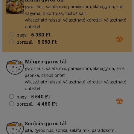
gyros hús
saláta mix
paradicsom
lilahagyma
sült
hagyma
tükörtojás
füstölt sajt
választható hússal, választható körettel, választható
öntettel
6 980 Ft
nagy
6 050 Ft
normál
Mérges gyros tál
gyros hús
saláta mix
paradicsom
lilahagyma
erős
paprika
csípős öntet
választható hússal, választható körettel, választható
öntettel
5 540 Ft
nagy
4 460 Ft
normál
Sonkás gyros tál
pita
gyros hús
sonka
saláta mix
paradicsom