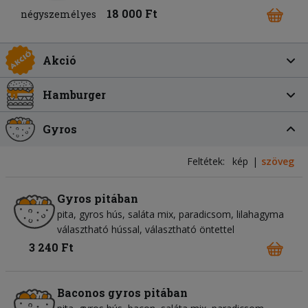
18 000 Ft
négyszemélyes
Akció
Hamburger
Gyros
Feltétek:
kép
szöveg
Gyros pitában
pita
gyros hús
saláta mix
paradicsom
lilahagyma
választható hússal, választható öntettel
3 240 Ft
Baconos gyros pitában