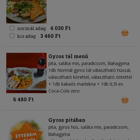
4 030 Ft
normál adag
3 460 Ft
kis adag
Gyros tál menü
pita
saláta mix
paradicsom
lilahagyma
1db Normál gyros tál választható hússal,
választható körettel, választható öntettel
+ 1db kakaós marlekna + 1db 0,5l-es
Coca-Cola zero
6 480 Ft
Gyros pitában
pita
gyros hús
saláta mix
paradicsom
lilahagyma