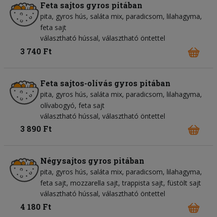
Feta sajtos gyros pitában
pita
gyros hús
saláta mix
paradicsom
lilahagyma
feta sajt
választható hússal, választható öntettel
3 740 Ft
Feta sajtos-olívás gyros pitában
pita
gyros hús
saláta mix
paradicsom
lilahagyma
olívabogyó
feta sajt
választható hússal, választható öntettel
3 890 Ft
Négysajtos gyros pitában
pita
gyros hús
saláta mix
paradicsom
lilahagyma
feta sajt
mozzarella sajt
trappista sajt
füstölt sajt
választható hússal, választható öntettel
4 180 Ft