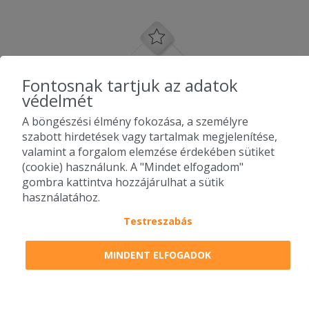
Fontosnak tartjuk az adatok
védelmét
A böngészési élmény fokozása, a személyre
szabott hirdetések vagy tartalmak megjelenítése,
valamint a forgalom elemzése érdekében sütiket
(cookie) használunk. A "Mindet elfogadom"
gombra kattintva hozzájárulhat a sütik
használatához.
Testreszabás
2010-2026 Copyright - Falatozz.hu - Diston-line Kft.
MINDENT ELFOGADOK
Pizza, gyros, hamburger, menük kedvező áron, egy helyen az összes
étterem ajánlata.
0
tétel a kosárban