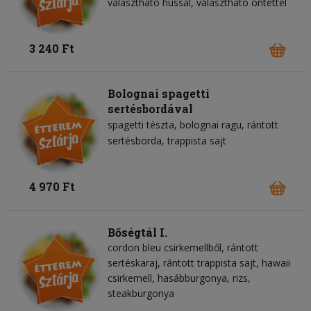
választható hússal, választható öntettel
3 240 Ft
Bolognai spagetti
sertésbordával
spagetti tészta
bolognai ragu
rántott
sertésborda
trappista sajt
4 970 Ft
Bőségtál I.
cordon bleu csirkemellből, rántott
sertéskaraj, rántott trappista sajt, hawaii
csirkemell, hasábburgonya, rizs,
steakburgonya