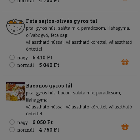
4 750 Ft
normál
Feta sajtos-olívás gyros tál
pita
gyros hús
saláta mix
paradicsom
lilahagyma
olívabogyó
feta sajt
választható hússal, választható körettel, választható
öntettel
6 410 Ft
nagy
5 040 Ft
normál
Baconos gyros tál
pita
gyros hús
bacon
saláta mix
paradicsom
lilahagyma
választható hússal, választható körettel, választható
öntettel
6 050 Ft
nagy
4 750 Ft
normál