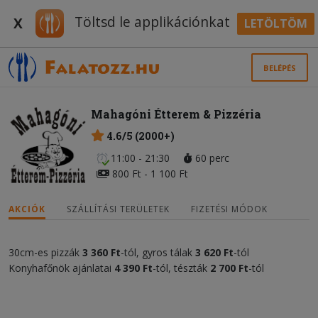
Töltsd le applikációnkat
X
LETÖLTÖM
BELÉPÉS
Mahagóni Étterem & Pizzéria
4.6/5 (2000+)
11:00 - 21:30
60 perc
800 Ft - 1 100 Ft
AKCIÓK
SZÁLLÍTÁSI TERÜLETEK
FIZETÉSI MÓDOK
30cm-es pizzák
3 360 Ft
-tól, gyros tálak
3 620 Ft
-tól
Konyhafőnök ajánlatai
4 390 Ft
-tól, tészták
2 700 Ft
-tól