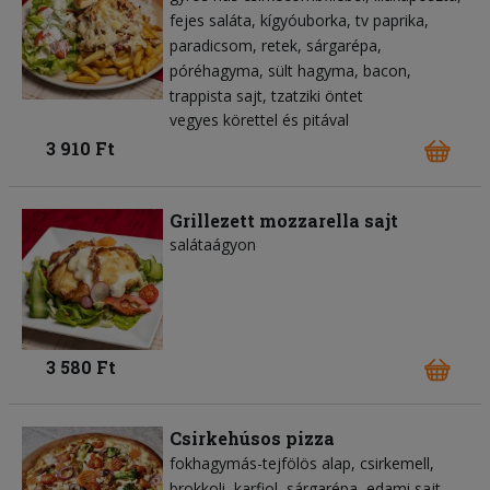
fejes saláta
kígyóuborka
tv paprika
paradicsom
retek
sárgarépa
póréhagyma
sült hagyma
bacon
trappista sajt
tzatziki öntet
vegyes körettel és pitával
3 910 Ft
Grillezett mozzarella sajt
salátaágyon
3 580 Ft
Csirkehúsos pizza
fokhagymás-tejfölös alap
csirkemell
brokkoli
karfiol
sárgarépa
edami sajt