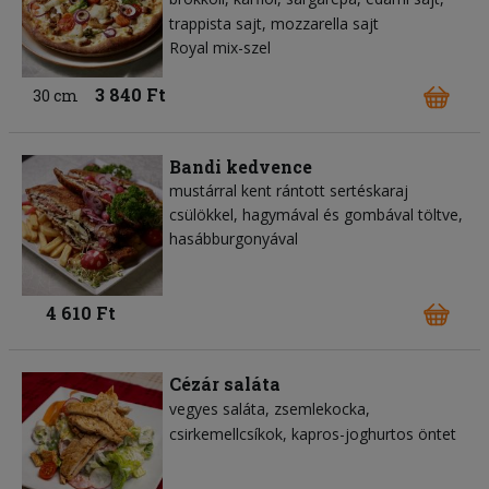
trappista sajt
mozzarella sajt
Royal mix-szel
3 840 Ft
30 cm
Bandi kedvence
mustárral kent rántott sertéskaraj
csülökkel, hagymával és gombával töltve,
hasábburgonyával
4 610 Ft
Cézár saláta
vegyes saláta
zsemlekocka
csirkemellcsíkok
kapros-joghurtos öntet