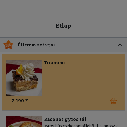
Étlap
Étterem sztárjai
Tiramisu
2 190 Ft
Baconos gyros tál
gyros hús csirkecombfiléből
lilakáposzta