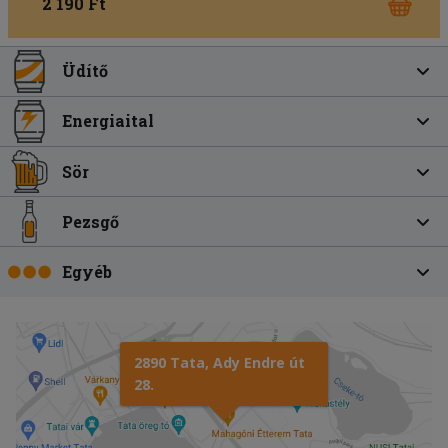
2 190 Ft
Üdítő
Energiaital
Sör
Pezsgő
Egyéb
2890 Tata, Ady Endre út
28.