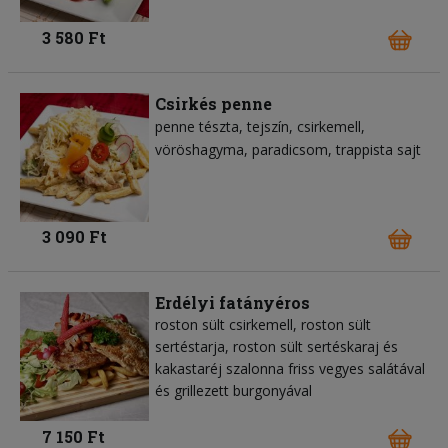
3 580 Ft
Csirkés penne
penne tészta
tejszín
csirkemell
vöröshagyma
paradicsom
trappista sajt
3 090 Ft
Erdélyi fatányéros
roston sült csirkemell, roston sült
sertéstarja, roston sült sertéskaraj és
kakastaréj szalonna friss vegyes salátával
és grillezett burgonyával
7 150 Ft