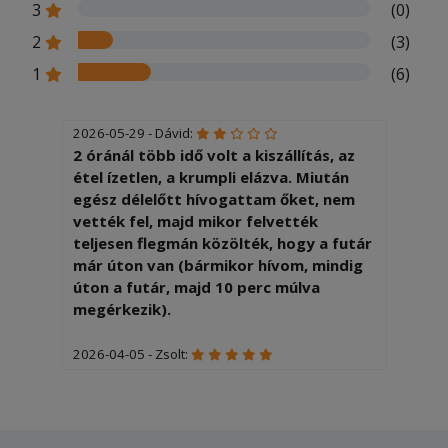
3
(0)
2
(3)
1
(6)
2026-05-29 - Dávid:
2 óránál több idő volt a kiszállítás, az
étel ízetlen, a krumpli elázva. Miután
egész délelőtt hívogattam őket, nem
vették fel, majd mikor felvették
teljesen flegmán közölték, hogy a futár
már úton van (bármikor hívom, mindig
úton a futár, majd 10 perc múlva
megérkezik).
2026-04-05 - Zsolt:
Nagyon finom volt és gyorsan ki is
hozták,köszönjük a szakácsnak és a
kiszállítónak!!!