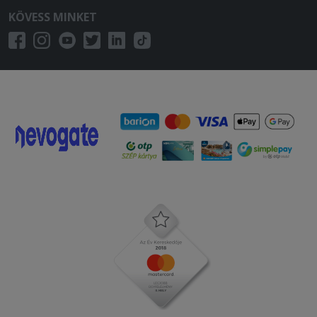
Nem kaptam meg mindent amit
KÖVESS MINKET
rendeltem