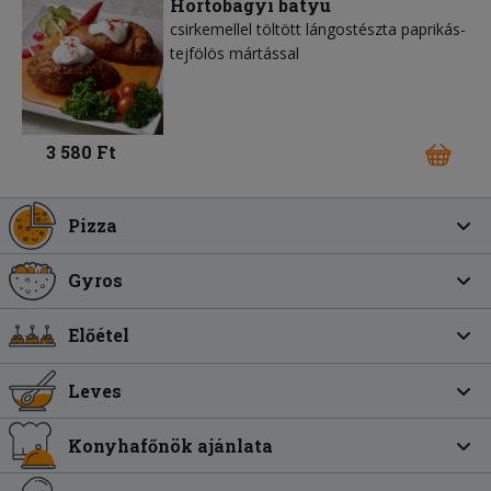
Hortobágyi batyu
csirkemellel töltött lángostészta paprikás-
tejfölös mártással
3 580 Ft
Pizza
Gyros
Előétel
Leves
Konyhafőnök ajánlata