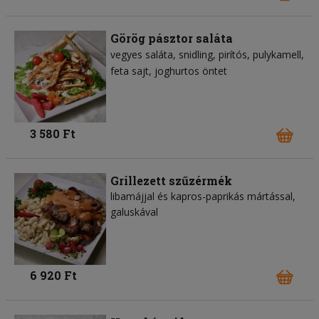
Görög pásztor saláta
vegyes saláta
snidling
pirítós
pulykamell
feta sajt
joghurtos öntet
3 580 Ft
Grillezett szűzérmék
libamájjal és kapros-paprikás mártással,
galuskával
6 920 Ft