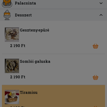
Palacsinta
Desszert
Gesztenyepüré
2 190 Ft
Somlói galuska
2 190 Ft
Tiramisu