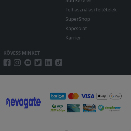
Süti kezelés
Felhasználási feltételek
SuperShop
Kapcsolat
Karrier
KÖVESS MINKET