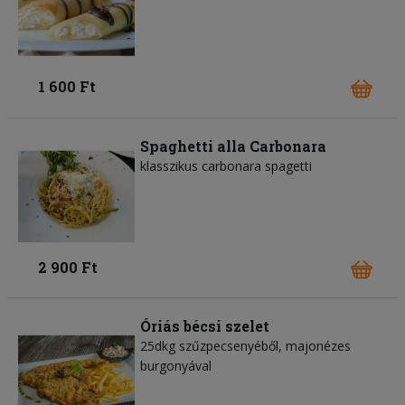
1 600 Ft
Spaghetti alla Carbonara
klasszikus carbonara spagetti
2 900 Ft
Óriás bécsi szelet
25dkg szűzpecsenyéből, majonézes
burgonyával