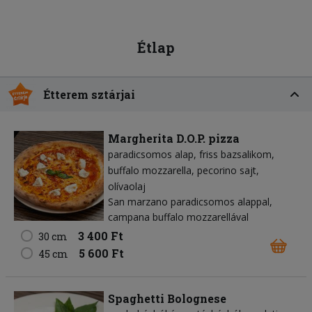
Étlap
Étterem sztárjai
Margherita D.O.P. pizza
paradicsomos alap
friss bazsalikom
buffalo mozzarella
pecorino sajt
olívaolaj
San marzano paradicsomos alappal,
campana buffalo mozzarellával
3 400 Ft
30 cm
5 600 Ft
45 cm
Spaghetti Bolognese