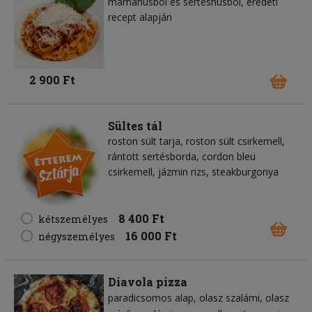
marhahúsból és sertéshúsból, eredeti
recept alapján
2 900 Ft
Sültes tál
roston sült tarja, roston sült csirkemell,
rántott sertésborda, cordon bleu
csirkemell, jázmin rizs, steakburgonya
8 400 Ft
kétszemélyes
16 000 Ft
négyszemélyes
Diavola pizza
paradicsomos alap
olasz szalámi
olasz