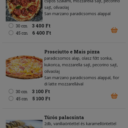
csípős szalámi
mozzarella sajt
pecorino
sajt
olívaolaj
San marzano paradicsomos alappal
3 400 Ft
30 cm
6 400 Ft
45 cm
Prosciutto e Mais pizza
paradicsomos alap
olasz főtt sonka
kukorica
mozzarella sajt
pecorino sajt
olívaolaj
San marzano paradicsomos alappal, fior
di latte mozzarellával
3 100 Ft
30 cm
5 100 Ft
45 cm
Túrós palacsinta
2db, vaníliaöntettel és karamellöntettel