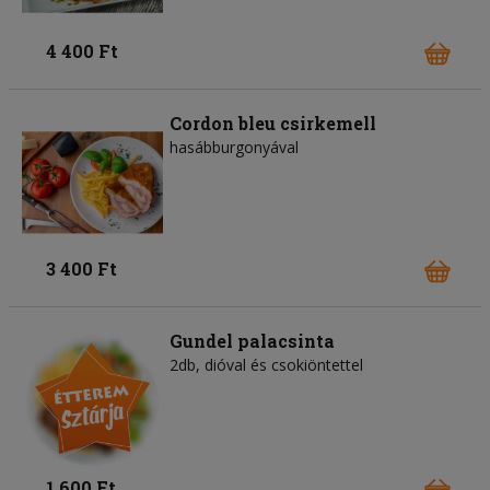
4 400 Ft
Cordon bleu csirkemell
hasábburgonyával
3 400 Ft
Gundel palacsinta
2db, dióval és csokiöntettel
1 600 Ft