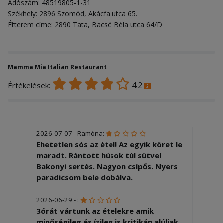
Adószám: 48519805-1-31
Székhely: 2896 Szomód, Akácfa utca 65.
Étterem címe: 2890 Tata, Bacsó Béla utca 64/D
Mamma Mia Italian Restaurant
4.2
Értékelések:
2026-07-07 - Ramóna:
Ehetetlen sós az ètel! Az egyik köret le
maradt. Rántott húsok túl sütve!
Bakonyi sertés. Nagyon csípős. Nyers
paradicsom bele dobálva.
2026-06-29 - :
3órát vártunk az ételekre amik
minőségileg és ízileg is kritikán alúliak