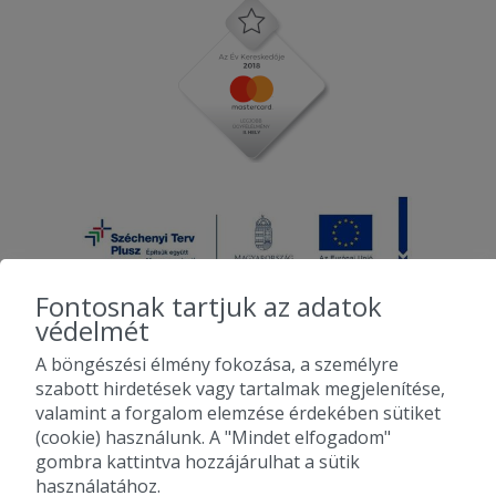
Fontosnak tartjuk az adatok
védelmét
A böngészési élmény fokozása, a személyre
2010-2026 Copyright - Falatozz.hu - Diston-line Kft.
szabott hirdetések vagy tartalmak megjelenítése,
valamint a forgalom elemzése érdekében sütiket
Pizza, gyros, hamburger, menük kedvező áron, egy helyen az összes
(cookie) használunk. A "Mindet elfogadom"
étterem ajánlata.
gombra kattintva hozzájárulhat a sütik
használatához.