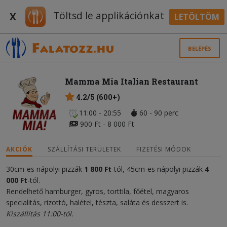
Töltsd le applikációnkat
X
LETÖLTÖM
BELÉPÉS
Mamma Mia Italian Restaurant
4.2/5 (600+)
11:00 - 20:55
60 - 90 perc
900 Ft - 8 000 Ft
AKCIÓK
SZÁLLÍTÁSI TERÜLETEK
FIZETÉSI MÓDOK
30cm-es nápolyi pizzák
1 800 Ft
-tól, 45cm-es nápolyi pizzák
4
000
Ft
-tól.
Rendelhető hamburger, gyros, torttila, főétel, magyaros
specialitás, rizottó, halétel, tészta, saláta és desszert is.
Kiszállítás 11:00-tól.