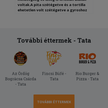
voltak.A pita szétégetve és a tortilla
ehetetlen volt szétégetve a gyroshoz
barbeque szószt kaptunk.Senkinek nem
ajánlom ezt a kifőzdét
További éttermek - Tata
Az Ördög
Fincsi Büfé -
Rio Burger &
Bográcsa Csárda
Tata
Pizza - Tata
- Tata
TOVÁBBI ÉTTERMEK