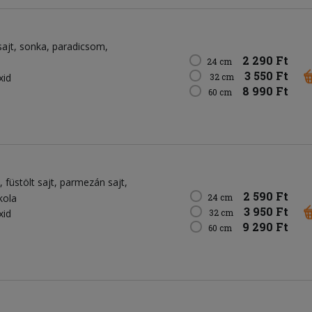
sajt
sonka
paradicsom
2 290 Ft
24 cm
3 550 Ft
xid
32 cm
8 990 Ft
60 cm
füstölt sajt
parmezán sajt
2 590 Ft
kola
24 cm
3 950 Ft
xid
32 cm
9 290 Ft
60 cm