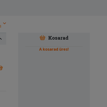
a
Kosarad
A kosarad üres!