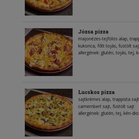
Józsa pizza
majonézes-tejfölös alap
trap
kukorica
főtt tojás
füstölt saj
allergének: glutén, tojás, tej, 
Lucskos pizza
sajtkrémes alap
trappista sajt
camembert sajt
füstölt sajt
allergének: glutén, tej, kén-dio