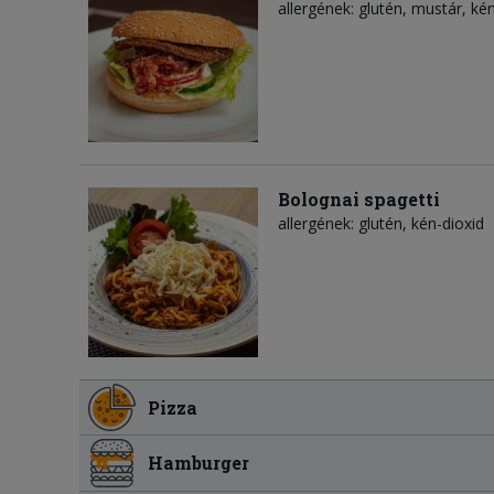
allergének: glutén, mustár, ké
Bolognai spagetti
allergének: glutén, kén-dioxid
Pizza
Hamburger