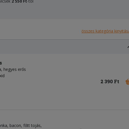
dvicsek
2 550 Ft
-tól
összes kategória kinyitás
s
a
hegyes erős
xid
2 390 Ft
onka
bacon
főtt tojás