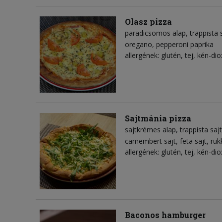
Olasz pizza
paradicsomos alap
trappista 
oregano
pepperoni paprika
allergének: glutén, tej, kén-dio
Sajtmánia pizza
sajtkrémes alap
trappista sajt
camembert sajt
feta sajt
ruk
allergének: glutén, tej, kén-dio
Baconos hamburger