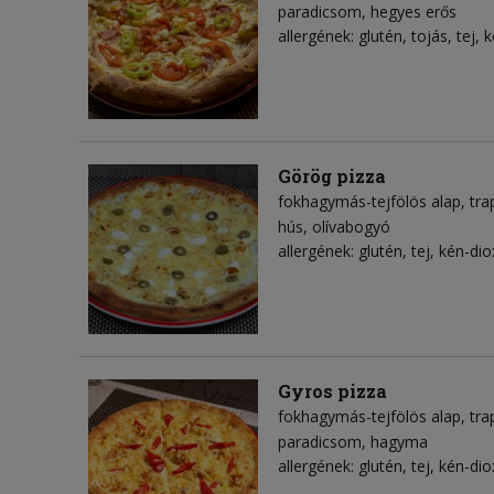
paradicsom
hegyes erős
allergének: glutén, tojás, tej, 
Görög pizza
fokhagymás-tejfölös alap
tra
hús
olívabogyó
allergének: glutén, tej, kén-dio
Gyros pizza
fokhagymás-tejfölös alap
tra
paradicsom
hagyma
allergének: glutén, tej, kén-dio