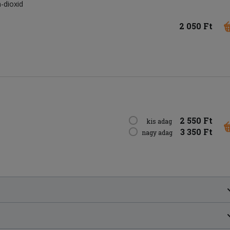
n-dioxid
2 050 Ft
2 550 Ft
kis adag
3 350 Ft
nagy adag