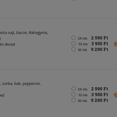
pista sajt
bacon
lilahagyma
2 590 Ft
t
24 cm
3 950 Ft
kén-dioxid
32 cm
9 290 Ft
60 cm
sonka
bab
pepperoni
2 590 Ft
24 cm
3 950 Ft
xid
32 cm
9 290 Ft
60 cm