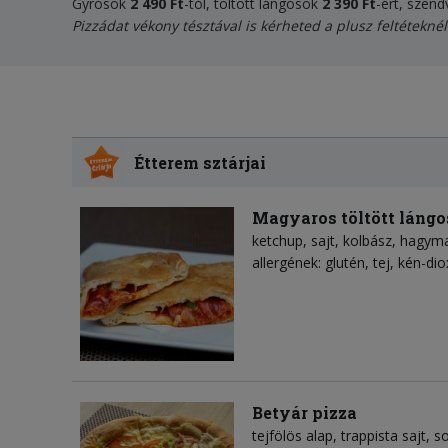
Gyrosok
2 490 Ft
-tól, töltött lángosok
2 390 Ft
-ért, szen
Pizzádat vékony tésztával is kérheted a plusz feltéteknél
Étterem sztárjai
Magyaros töltött lángo
ketchup
sajt
kolbász
hagym
allergének: glutén, tej, kén-dio
Betyár pizza
tejfölös alap
trappista sajt
s