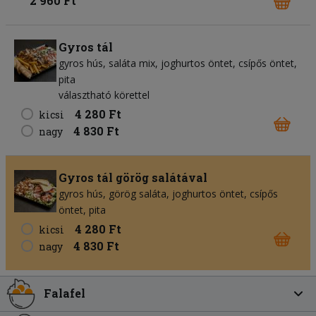
2 960 Ft
Gyros tál
gyros hús
saláta mix
joghurtos öntet
csípős öntet
pita
választható körettel
4 280 Ft
kicsi
4 830 Ft
nagy
Gyros tál görög salátával
gyros hús
görög saláta
joghurtos öntet
csípős
öntet
pita
4 280 Ft
kicsi
4 830 Ft
nagy
Falafel