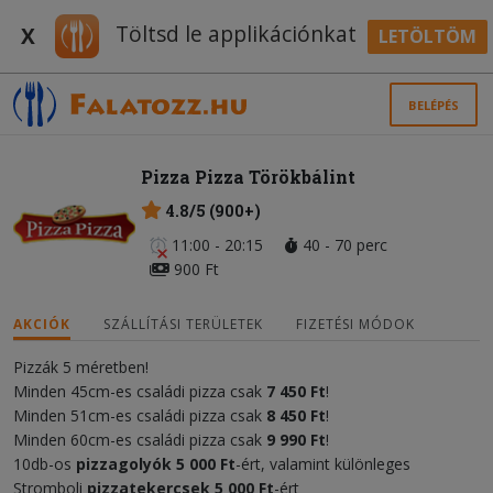
Töltsd le applikációnkat
X
LETÖLTÖM
BELÉPÉS
Pizza Pizza Törökbálint
4.8/5 (900+)
11:00 - 20:15
40 - 70 perc
900 Ft
AKCIÓK
SZÁLLÍTÁSI TERÜLETEK
FIZETÉSI MÓDOK
Pizzák 5 méretben!
Minden 45cm-es családi pizza csak
7 450 Ft
!
Minden 51cm-es családi pizza csak
8 450 Ft
!
Minden 60cm-es családi pizza csak
9 990 Ft
!
10db-os
pizzagolyók 5 000 Ft
-ért, valamint különleges
Stromboli
pizzatekercsek
5 000 F
t
-ért