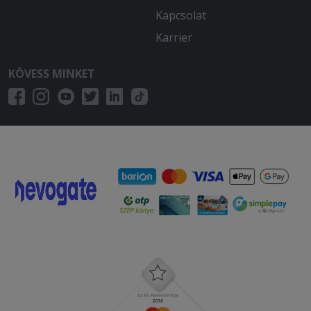
Kapcsolat
Karrier
KÖVESS MINKET