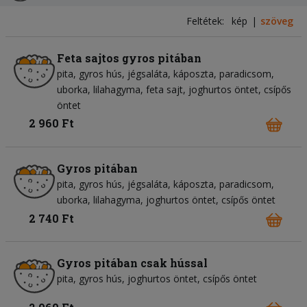
Feltétek:
kép
szöveg
Feta sajtos gyros pitában
pita
gyros hús
jégsaláta
káposzta
paradicsom
uborka
lilahagyma
feta sajt
joghurtos öntet
csípős
öntet
2 960 Ft
Gyros pitában
pita
gyros hús
jégsaláta
káposzta
paradicsom
uborka
lilahagyma
joghurtos öntet
csípős öntet
2 740 Ft
Gyros pitában csak hússal
pita
gyros hús
joghurtos öntet
csípős öntet