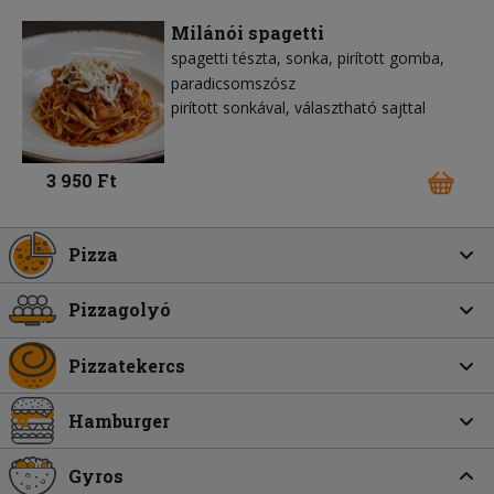
Milánói spagetti
spagetti tészta
sonka
pirított gomba
paradicsomszósz
pirított sonkával, választható sajttal
3 950 Ft
Pizza
Pizzagolyó
Pizzatekercs
Hamburger
Gyros