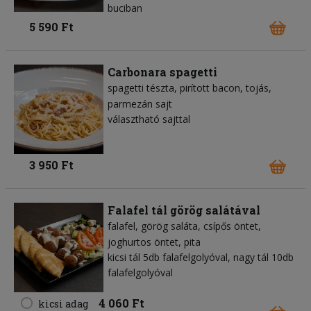
buciban
5 590 Ft
Carbonara spagetti
spagetti tészta
pirított bacon
tojás
parmezán sajt
választható sajttal
3 950 Ft
Falafel tál görög salátával
falafel
görög saláta
csípős öntet
joghurtos öntet
pita
kicsi tál 5db falafelgolyóval, nagy tál 10db
falafelgolyóval
4 060 Ft
kicsi adag