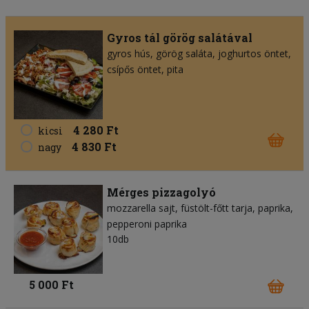
Gyros tál görög salátával
gyros hús
görög saláta
joghurtos öntet
csípős öntet
pita
4 280 Ft
kicsi
4 830 Ft
nagy
Mérges pizzagolyó
mozzarella sajt
füstölt-főtt tarja
paprika
pepperoni paprika
10db
5 000 Ft