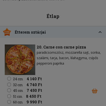
Étlap
Étterem sztárjai
20. Carne con carne pizza
paradicsomszósz
mozzarella sajt
sonka
szalámi
tarja
bacon
lilahagyma
csípős
pepperoni paprika
4 140 Ft
24 cm
4 740 Ft
32 cm
7 450 Ft
45 cm
8 450 Ft
51 cm
9 990 Ft
60 cm