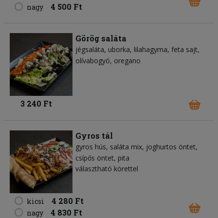
4 500 Ft
nagy
Görög saláta
jégsaláta
uborka
lilahagyma
feta sajt
olívabogyó
oregano
3 240 Ft
Gyros tál
gyros hús
saláta mix
joghurtos öntet
csípős öntet
pita
választható körettel
4 280 Ft
kicsi
4 830 Ft
nagy