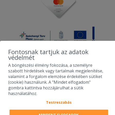
Fontosnak tartjuk az adatok
védelmét
A böngészési élmény fokozása, a személyre
2010-2026 Copyright - Falatozz.hu - Diston-line Kft.
szabott hirdetések vagy tartalmak megjelenítése,
valamint a forgalom elemzése érdekében sütiket
Pizza, gyros, hamburger, menük kedvező áron, egy helyen az összes
(cookie) használunk. A "Mindet elfogadom"
étterem ajánlata.
gombra kattintva hozzájárulhat a sütik
használatához.
Testreszabás
MINDENT ELFOGADOK