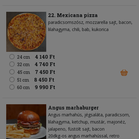
22. Mexicana pizza
paradicsomszósz
mozzarella sajt
bacon
lilahagyma
chili
bab
kukorica
4 140 Ft
24 cm
4 740 Ft
32 cm
7 450 Ft
45 cm
8 450 Ft
51 cm
9 990 Ft
60 cm
Angus marhaburger
Angus marhahús
jégsaláta
paradicsom
lilahagyma
ketchup
mustár
majonéz
jalapeno
füstölt sajt
bacon
20dkg-os angus marhahússal, retro