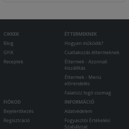
CIKKEK
ÉTTERMEKNEK
Blog
Hogyan működik?
GYIK
Csatlakozás éttermeknek
Receptek
Éttermek - Azonnali
kiszállítás
Éttermek - Menü
előrendelés
Falatozz logó csomag
FIÓKOD
INFORMÁCIÓ
Bejelentkezés
Adatvédelem
Regisztráció
Fogyasztói Értékelési
Szabályzat