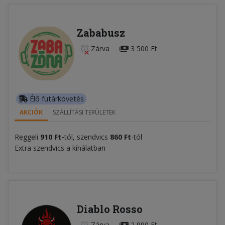
Zababusz
Zárva
3 500 Ft
Élő futárkövetés
AKCIÓK
SZÁLLÍTÁSI TERÜLETEK
Reggeli
910 Ft-
tól, szendvics
860 Ft
-tól
Extra szendvics a kínálatban
Diablo Rosso
Zárva
2 990 Ft