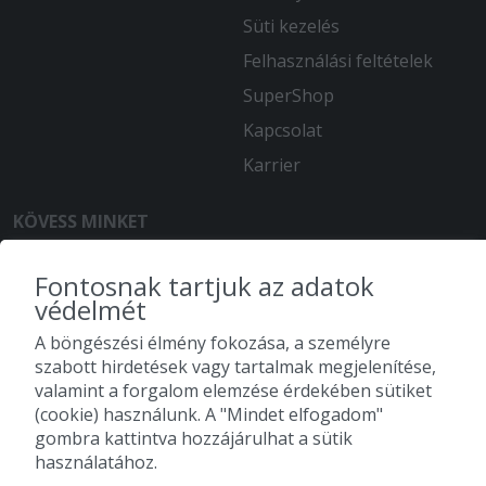
Süti kezelés
Felhasználási feltételek
SuperShop
Kapcsolat
Karrier
KÖVESS MINKET
Fontosnak tartjuk az adatok
védelmét
A böngészési élmény fokozása, a személyre
szabott hirdetések vagy tartalmak megjelenítése,
valamint a forgalom elemzése érdekében sütiket
(cookie) használunk. A "Mindet elfogadom"
gombra kattintva hozzájárulhat a sütik
használatához.