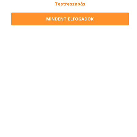
Testreszabás
MINDENT ELFOGADOK
Lista szűrése
2010-2026 Copyright - Falatozz.hu - Diston-line Kft.
Pizza, gyros, hamburger, menük kedvező áron, egy helyen az összes
étterem ajánlata.