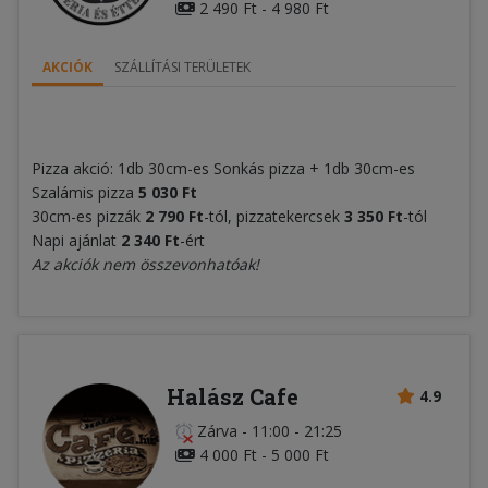
2 490 Ft - 4 980 Ft
AKCIÓK
SZÁLLÍTÁSI TERÜLETEK
Pizza akció: 1db 30cm-es Sonkás pizza + 1db 30cm-es
Szalámis pizza
5 030 Ft
30cm-es pizzák
2 790 Ft
-tól, pizzatekercsek
3 350 Ft
-tól
Napi ajánlat
2 340 Ft
-ért
Az akciók nem összevonhatóak!
Halász Cafe
4.9
Zárva
-
11:00 - 21:25
4 000 Ft - 5 000 Ft