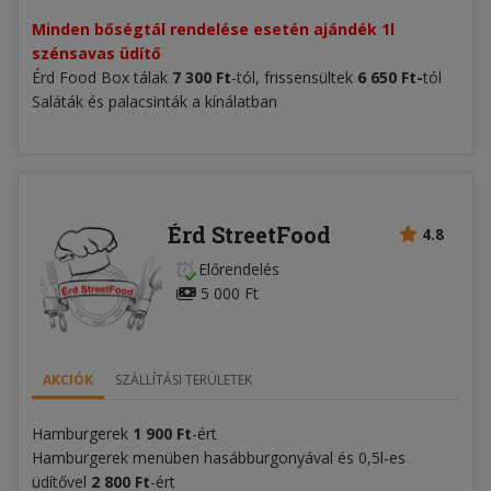
Minden bőségtál rendelése esetén ajándék 1l 
szénsavas üdítő
Érd Food Box tálak
7 300
Ft
-tól, frissensültek
6 650
Ft
-
tól
Saláták és palacsinták a kínálatban
Érd StreetFood
4.8
Előrendelés
5 000 Ft
AKCIÓK
SZÁLLÍTÁSI TERÜLETEK
Hamburgerek
1
900
Ft
-ért
Hamburgerek menüben hasábburgonyával és 0,5l-es
üdítővel
2
800
Ft
-ért