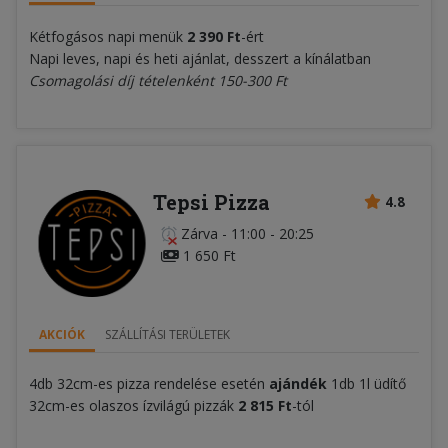
Kétfogásos napi menük
2 39
0 Ft
-ért
Napi leves, napi és heti ajánlat, desszert a kínálatban
Csomagolási díj tételenként 150-30
0 Ft
Tepsi Pizza
4.8
Zárva
-
11:00 - 20:25
1 650 Ft
AKCIÓK
SZÁLLÍTÁSI TERÜLETEK
4db 32cm-es pizza rendelése esetén
ajándék
1db 1l üdítő
32cm-es olaszos ízvilágú pizzák
2 815 Ft
-tól