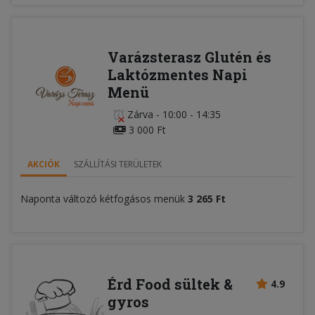
Varázsterasz Glutén és
Laktózmentes Napi
Menü
Zárva
-
10:00 - 14:35
3 000 Ft
AKCIÓK
SZÁLLÍTÁSI TERÜLETEK
Naponta változó kétfogásos menük
3 265 Ft
Érd Food sültek &
4.9
gyros