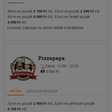
28cm-es pizzák
3
190 Ft
-tól, 32cm-es pizzák
3 390 Ft
-tól
45cm-es pizzák
6 090 Ft
-tól, 32cm-es fedett pizzák
4 090 Ft
-ért
Levesek, szárnyas és sertés ételek a kínálatban
Pizzapapa
Zárva
-
11:00 - 21:55
3 000 Ft
AKCIÓK
SZÁLLÍTÁSI TERÜLETEK
32cm-es pizzák
2 900 Ft
-tól, 32cm-es prémium pizzák
4
100 Ft
-tól