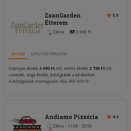
ZsanGarden
5.0
Étterem
Zárva
3 000 Ft
AKCIÓK
SZÁLLÍTÁSI TERÜLETEK
Szárnyas ételek
2 690 Ft
-tól, sertés ételek
2 790 Ft
-tól
Levesek, vega ételek, bőségtálak a kínálatban
A bőségtálak csomagolási díja 300-500 Ft
Andiamo Pizzéria
4.4
Zárva
-
11:00 - 20:55