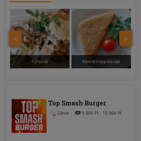
<
>
Gyros tál
Rántott trappista sajt
Top Smash Burger
Zárva
5 000 Ft - 15 000 Ft