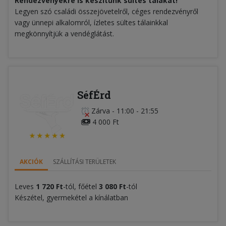
Rendezvényekre is készítünk sültes tálakat!
Legyen szó családi összejövetelről, céges rendezvényről
vagy ünnepi alkalomról, ízletes sültes tálainkkal
megkönnyítjük a vendéglátást.
SéfÉrd
Zárva
-
11:00 - 21:55
4 000 Ft
AKCIÓK
SZÁLLÍTÁSI TERÜLETEK
Leves
1 720 Ft
-tól, főétel
3 080 Ft
-tól
Készétel, gyermekétel a kínálatban