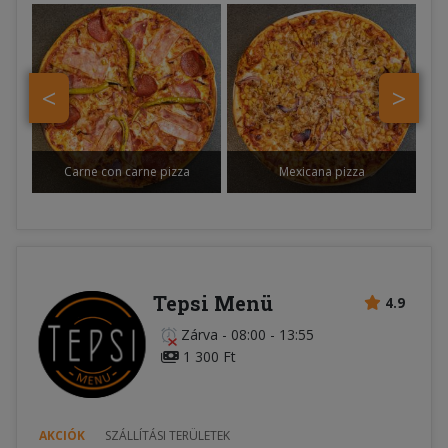
<
>
Carne con carne pizza
Mexicana pizza
Tepsi Menü
4.9
Zárva
-
08:00 - 13:55
1 300 Ft
AKCIÓK
SZÁLLÍTÁSI TERÜLETEK