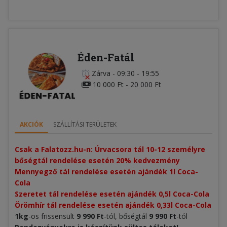
Éden-Fatál
Zárva
-
09:30 - 19:55
10 000 Ft - 20 000 Ft
AKCIÓK
SZÁLLÍTÁSI TERÜLETEK
Csak a Falatozz.hu-n: Úrvacsora tál 10-12 személyre 
bőségtál rendelése esetén 20% kedvezmény​
Mennyegző tál rendelése esetén ajándék 1l Coca-
Cola
Szeretet tál rendelése esetén ajándék 0,5l Coca-Cola
Örömhír tál rendelése esetén ajándék 0,33l Coca-Cola
1kg
-os frissensült
9 990 Ft
-tól, bőségtál
9 990 Ft
-tól