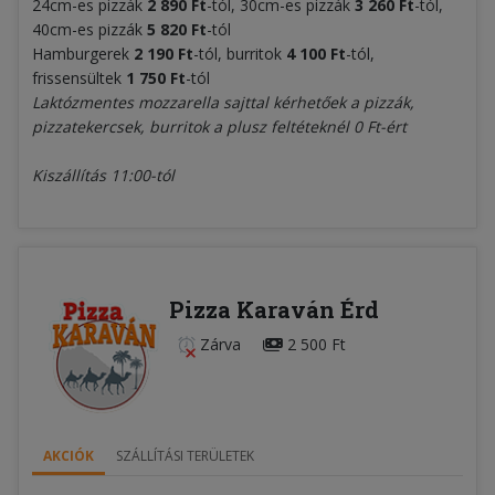
24cm-es pizzák
2 890 Ft
-tól, 30cm-es pizzák
3 260
Ft
-tól,
40cm-es pizzák
5 820 Ft
-tól
Hamburgerek
2 1
90 Ft
-tól, burritok
4 10
0 Ft
-tól,
frissensültek
1 750 Ft
-tól
Laktózmentes mozzarella sajttal kérhetőek a pizzák,
pizzatekercsek, burritok a plusz feltéteknél 0 Ft-ért
Kiszállítás 11:00-tól
Pizza Karaván Érd
Zárva
2 500 Ft
AKCIÓK
SZÁLLÍTÁSI TERÜLETEK