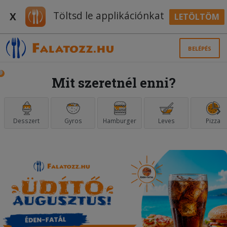
Töltsd le applikációnkat
X
LETÖLTÖM
BELÉPÉS
Mit szeretnél enni?
Desszert
Gyros
Hamburger
Leves
Pizza