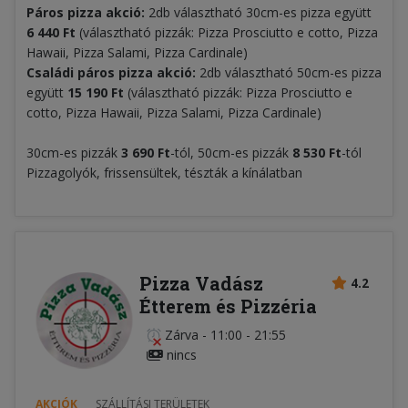
Páros pizza akció:
2db választható 30cm-es pizza együtt
6
440 Ft
(választható pizzák: Pizza Prosciutto e cotto, Pizza
Hawaii, Pizza Salami, Pizza Cardinale)
Családi páros pizza akció:
2db választható 50cm-es pizza
együtt
15 190 Ft
(választható pizzák: Pizza Prosciutto e
cotto, Pizza Hawaii, Pizza Salami, Pizza Cardinale)
30cm-es pizzák
3 690 Ft
-tól, 50cm-es pizzák
8
5
30 Ft
-tól
Pizzagolyók, frissensültek, tészták a kínálatban
Pizza Vadász
4.2
Étterem és Pizzéria
Zárva
-
11:00 - 21:55
nincs
AKCIÓK
SZÁLLÍTÁSI TERÜLETEK