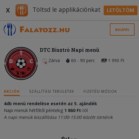
Töltsd le applikációnkat
X
LETÖLTÖM
BELÉPÉS
DTC Bisztró Napi menü
Zárva
60 - 90 perc
1 990 Ft
AKCIÓK
SZÁLLÍTÁSI TERÜLETEK
FIZETÉSI MÓDOK
4db menü rendelése esetén az 5. ajándék
Napi menük hétfőtől péntekig
1 860 Ft
-tól
A napi menük kiszállítása 11:00-15:00 között történik