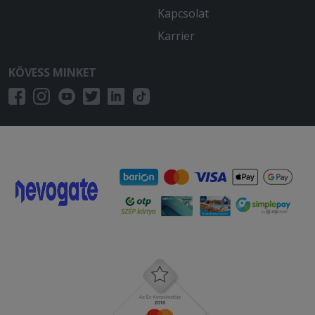
Kapcsolat
Karrier
KÖVESS MINKET