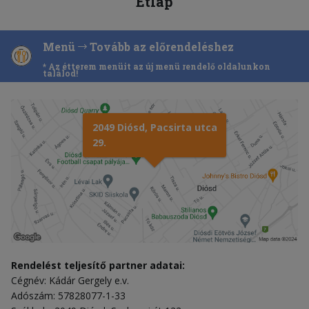
Étlap
Menü
Tovább az előrendeléshez
* Az étterem menüit az új menü rendelő oldalunkon
találod!
2049 Diósd, Pacsirta utca
29.
Rendelést teljesítő partner adatai:
Cégnév: Kádár Gergely e.v.
Adószám: 57828077-1-33