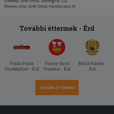
Székhely: 2049 Diósd, Sashegyi út 122.
Étterem címe: 2049 Diósd, Pacsirta utca 29.
További éttermek - Érd
Pizza Pizza
Funny Guys
Milla Faloda -
Törökbálint - Érd
Pizzéria - Érd
Érd
TOVÁBBI ÉTTERMEK