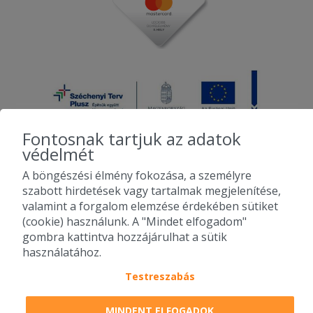
Fontosnak tartjuk az adatok
védelmét
A böngészési élmény fokozása, a személyre
2010-2026 Copyright - Falatozz.hu - Diston-line Kft.
szabott hirdetések vagy tartalmak megjelenítése,
valamint a forgalom elemzése érdekében sütiket
Pizza, gyros, hamburger, menük kedvező áron, egy helyen az összes
(cookie) használunk. A "Mindet elfogadom"
étterem ajánlata.
gombra kattintva hozzájárulhat a sütik
használatához.
Testreszabás
MINDENT ELFOGADOK