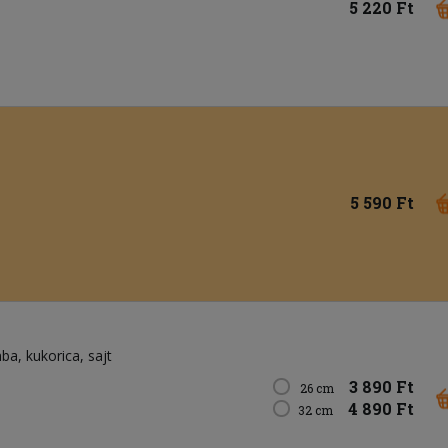
5 220 Ft
5 590 Ft
ba
kukorica
sajt
3 890 Ft
26 cm
4 890 Ft
32 cm