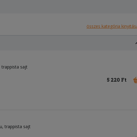
összes kategória kinyitás
trappista sajt
5 220 Ft
u
trappista sajt