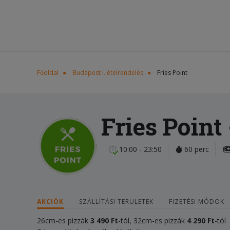
Főoldal
Budapest I. ételrendelés
Fries Point
Fries Point
10:00 - 23:50
60 perc
AKCIÓK
SZÁLLÍTÁSI TERÜLETEK
FIZETÉSI MÓDOK
26cm-es pizzák
3 490
F
t
-tól, 32cm-es pizzák
4 2
90
Ft
-tól