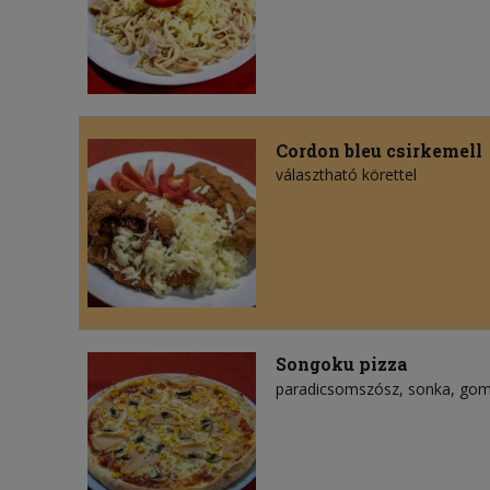
Cordon bleu csirkemell
választható körettel
Songoku pizza
paradicsomszósz
sonka
gom