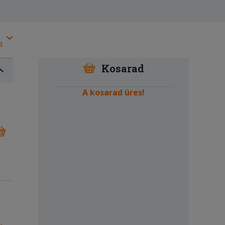
a
Kosarad
A kosarad üres!