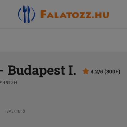
- Budapest I.
4.2/5 (300+)
4 990 Ft
ISMERTETŐ