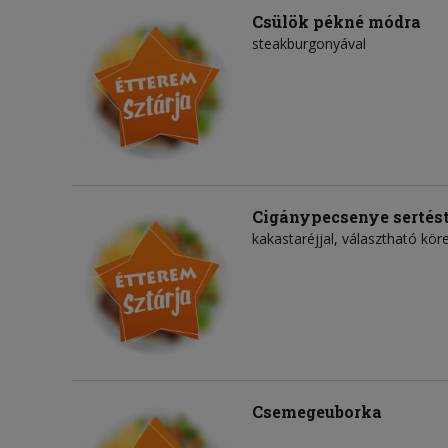
Csülök pékné módra
steakburgonyával
Cigánypecsenye sertést
kakastaréjjal, választható köre
Csemegeuborka