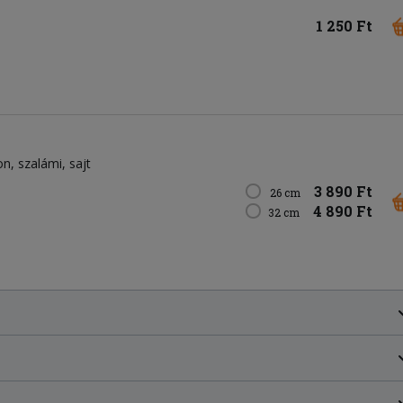
1 250 Ft
on
szalámi
sajt
3 890 Ft
26 cm
4 890 Ft
32 cm