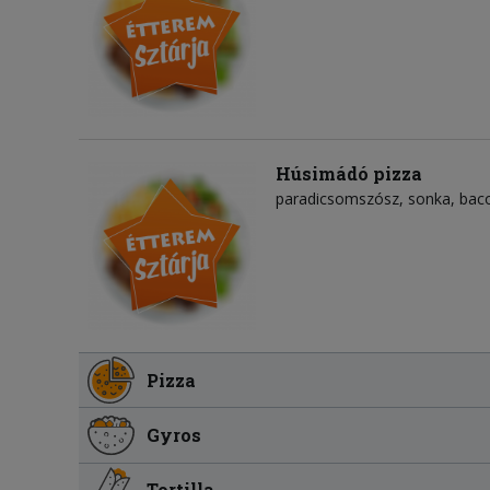
Húsimádó pizza
paradicsomszósz
sonka
bac
Pizza
Gyros
Tortilla