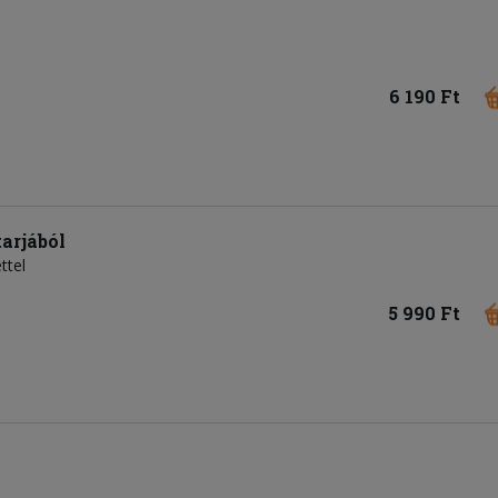
6 190 Ft
arjából
ttel
5 990 Ft