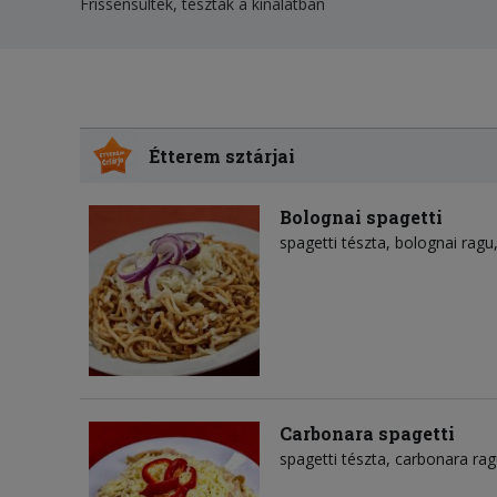
Frissensültek, tészták a kínálatban
Étterem sztárjai
Bolognai spagetti
spagetti tészta
bolognai ragu
Carbonara spagetti
spagetti tészta
carbonara rag