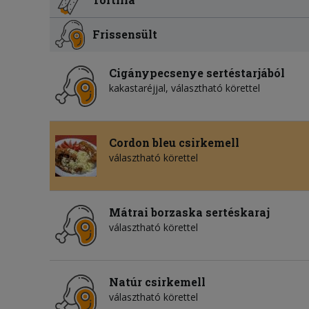
Frissensült
Cigánypecsenye sertéstarjából
kakastaréjjal, választható körettel
Cordon bleu csirkemell
választható körettel
Mátrai borzaska sertéskaraj
választható körettel
Natúr csirkemell
választható körettel