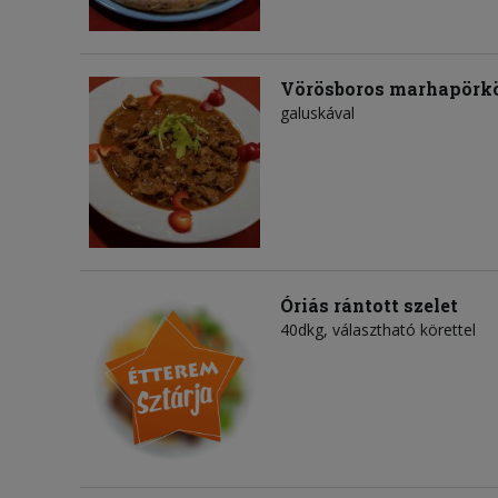
Vörösboros marhapörkö
galuskával
Óriás rántott szelet
40dkg, választható körettel