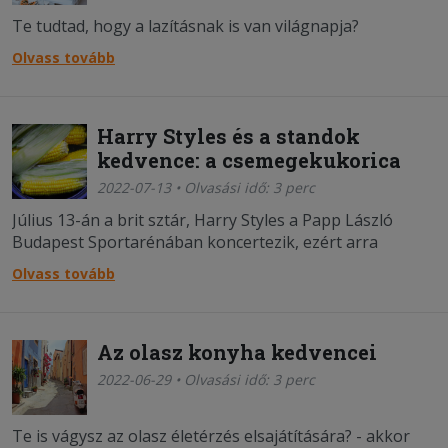
Te tudtad, hogy a lazításnak is van világnapja?
Olvass tovább
Harry Styles és a standok
kedvence: a csemegekukorica
2022-07-13 • Olvasási idő: 3 perc
Július 13-án a brit sztár, Harry Styles a Papp László
Budapest Sportarénában koncertezik, ezért arra
gondoltunk utánajárunk, hogy mi a kedvenc finomsága!
Olvass tovább
Az olasz konyha kedvencei
2022-06-29 • Olvasási idő: 3 perc
Te is vágysz az olasz életérzés elsajátítására? - akkor