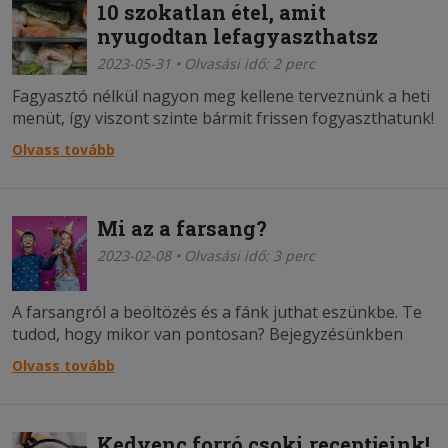
10 szokatlan étel, amit
nyugodtan lefagyaszthatsz
2023-05-31 • Olvasási idő: 2 perc
Fagyasztó nélkül nagyon meg kellene terveznünk a heti
menüt, így viszont szinte bármit frissen fogyaszthatunk!
Mutatjuk mik azok az telek, amikről elsőre talán nem
Olvass tovább
hinnéd, de lefagyaszthatóak!
Mi az a farsang?
2023-02-08 • Olvasási idő: 3 perc
A farsangról a beöltözés és a fánk juthat eszünkbe. Te
tudod, hogy mikor van pontosan? Bejegyzésünkben
megtudhatod!
Olvass tovább
Kedvenc forró csoki receptjeink!