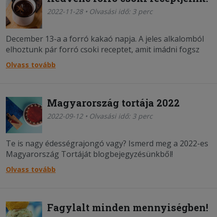
2022-11-28 • Olvasási idő: 3 perc
December 13-a a forró kakaó napja. A jeles alkalomból
elhoztunk pár forró csoki receptet, amit imádni fogsz
szürcsölgetni a karácsonyfa mellett!
Olvass tovább
Magyarország tortája 2022
2022-09-12 • Olvasási idő: 3 perc
Te is nagy édességrajongó vagy? Ismerd meg a 2022-es
Magyarország Tortáját blogbejegyzésünkből!
Olvass tovább
Fagylalt minden mennyiségben!