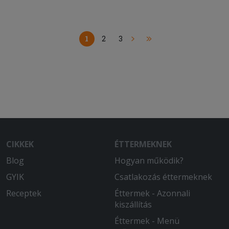
1
2
3
CIKKEK
ÉTTERMEKNEK
Blog
Hogyan működik?
GYIK
Csatlakozás éttermeknek
Receptek
Éttermek - Azonnali
kiszállítás
Éttermek - Menü