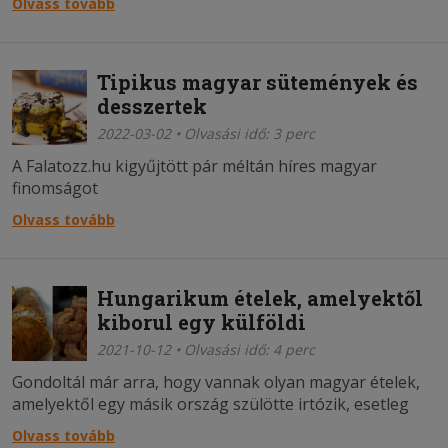
Olvass tovább
Tipikus magyar sütemények és
desszertek
2022-03-02 • Olvasási idő: 3 perc
A Falatozz.hu kigyűjtött pár méltán híres magyar
finomságot
Olvass tovább
Hungarikum ételek, amelyektől
kiborul egy külföldi
2021-10-12 • Olvasási idő: 4 perc
Gondoltál már arra, hogy vannak olyan magyar ételek,
amelyektől egy másik ország szülötte irtózik, esetleg
csak szimplán nem érti, hogy mi az?
Olvass tovább