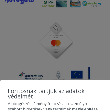
Fontosnak tartjuk az adatok
védelmét
A böngészési élmény fokozása, a személyre
2010-2026 Copyright - Falatozz.hu - Diston-line Kft.
szabott hirdetések vagy tartalmak megjelenítése,