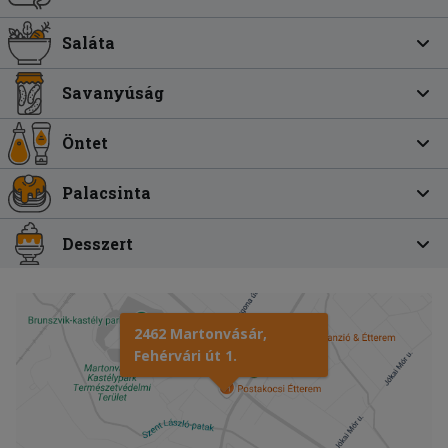
Saláta
Savanyúság
Öntet
Palacsinta
Desszert
2462 Martonvásár,
Fehérvári út 1.