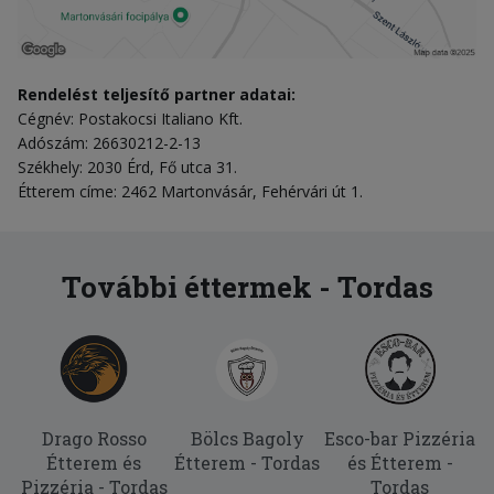
Rendelést teljesítő partner adatai:
Cégnév: Postakocsi Italiano Kft.
Adószám: 26630212-2-13
Székhely: 2030 Érd, Fő utca 31.
Étterem címe: 2462 Martonvásár, Fehérvári út 1.
További éttermek - Tordas
Drago Rosso
Bölcs Bagoly
Esco-bar Pizzéria
Étterem és
Étterem - Tordas
és Étterem -
Pizzéria - Tordas
Tordas