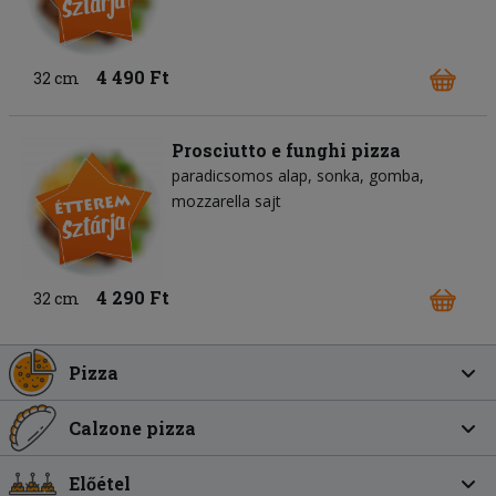
4 490 Ft
32 cm
Prosciutto e funghi pizza
paradicsomos alap
sonka
gomba
mozzarella sajt
4 290 Ft
32 cm
Pizza
Calzone pizza
Előétel