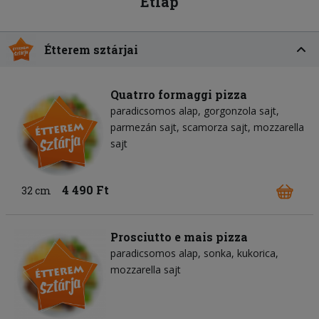
Étlap
Étterem sztárjai
Quatrro formaggi pizza
paradicsomos alap
gorgonzola sajt
parmezán sajt
scamorza sajt
mozzarella
sajt
4 490 Ft
32 cm
Prosciutto e mais pizza
paradicsomos alap
sonka
kukorica
mozzarella sajt