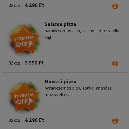
4 290 Ft
32 cm
Salame pizza
paradicsomos alap
szalámi
mozzarella
sajt
3 990 Ft
32 cm
Hawaii pizza
paradicsomos alap
sonka
ananász
mozzarella sajt
4 290 Ft
32 cm