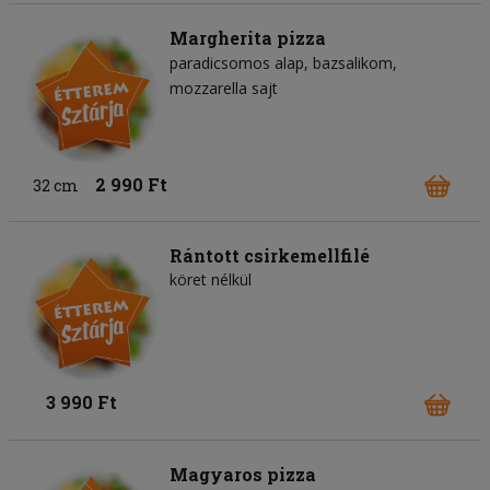
Margherita pizza
paradicsomos alap
bazsalikom
mozzarella sajt
2 990 Ft
32 cm
Rántott csirkemellfilé
köret nélkül
3 990 Ft
Magyaros pizza