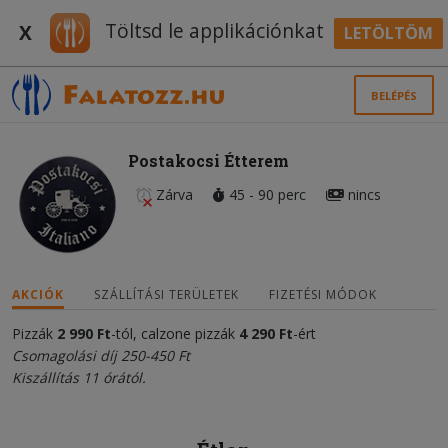
Töltsd le applikációnkat
X
LETÖLTÖM
BELÉPÉS
Postakocsi Étterem
Zárva
45 - 90 perc
nincs
AKCIÓK
SZÁLLÍTÁSI TERÜLETEK
FIZETÉSI MÓDOK
Pizzák
2 990 Ft
-tól, calzone pizzák
4
290
Ft
-ért
Csomagolási díj 250-450 Ft
Kiszállítás 11 órától.