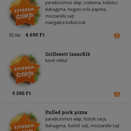
paradicsomos alap
szalonna
kolbász
lilahagyma
hegyes erős paprika
mozzarella sajt
mangalica kolbásszal
4 690 Ft
32 cm
Grillezett lazacfilé
köret nélkül
5 390 Ft
Pulled pork pizza
paradicsomos alap
füstölt tarja
lilahagyma
füstölt sajt
mozzarella sajt