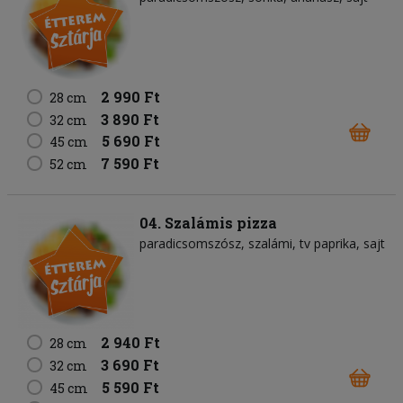
2 990 Ft
28 cm
3 890 Ft
32 cm
5 690 Ft
45 cm
7 590 Ft
52 cm
04. Szalámis pizza
paradicsomszósz
szalámi
tv paprika
sajt
2 940 Ft
28 cm
3 690 Ft
32 cm
5 590 Ft
45 cm