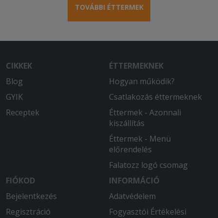
TOVÁBBI ÉTTERMEK
CIKKEK
ÉTTERMEKNEK
Blog
Hogyan működik?
GYIK
Csatlakozás éttermeknek
Receptek
Éttermek - Azonnali
kiszállítás
Éttermek - Menü
előrendelés
Falatozz logó csomag
FIÓKOD
INFORMÁCIÓ
Bejelentkezés
Adatvédelem
Regisztráció
Fogyasztói Értékelési