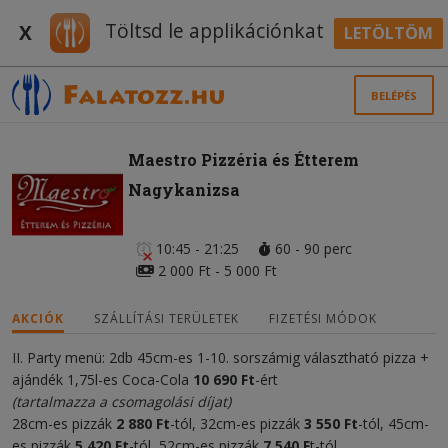
Töltsd le applikációnkat
X
LETÖLTÖM
BELÉPÉS
Maestro Pizzéria és Étterem
Nagykanizsa
10:45 - 21:25
60 - 90 perc
2 000 Ft - 5 000 Ft
AKCIÓK
SZÁLLÍTÁSI TERÜLETEK
FIZETÉSI MÓDOK
II. Party menü: 2db 45cm-es 1-10. sorszámig választható pizza +
ajándék 1,75l-es Coca-Cola
10 69
0 Ft
-ért
(tartalmazza a csomagolási díjat)
28cm-es pizzák
2 880 Ft
-tól, 32cm-es pizzák
3 550 Ft
-tól, 45cm-
es pizzák
5
42
0 Ft
-tól, 52cm-es pizzák
7
54
0 F
t-tól