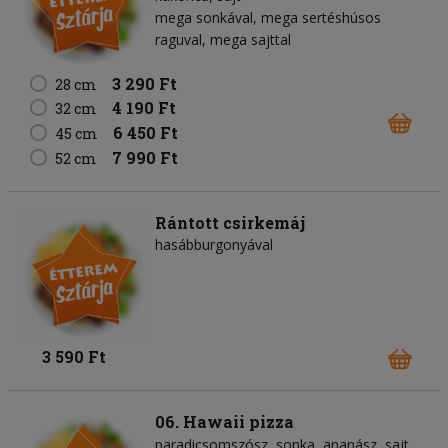
mega sonkával, mega sertéshúsos
raguval, mega sajttal
3 290 Ft
28 cm
4 190 Ft
32 cm
6 450 Ft
45 cm
7 990 Ft
52 cm
Rántott csirkemáj
hasábburgonyával
3 590 Ft
06. Hawaii pizza
paradicsomszósz
sonka
ananász
sajt