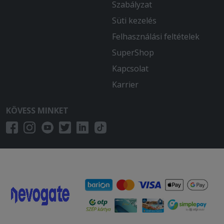
Szabályzat
Süti kezelés
Felhasználási feltételek
SuperShop
Kapcsolat
Karrier
KÖVESS MINKET