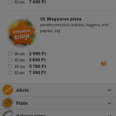
7 490 Ft
52 cm
10. Magyaros pizza
paradicsomszósz
kolbász
hagyma
erős
paprika
sajt
2 990 Ft
28 cm
3 890 Ft
32 cm
5 780 Ft
45 cm
7 590 Ft
52 cm
Akció
Pizza
Calzone pizza