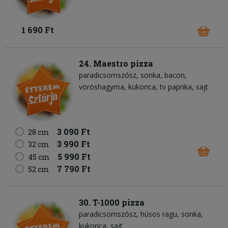
1 690 Ft
24. Maestro pizza
paradicsomszósz
sonka
bacon
vöröshagyma
kukorica
tv paprika
sajt
3 090 Ft
28 cm
3 990 Ft
32 cm
5 990 Ft
45 cm
7 790 Ft
52 cm
30. T-1000 pizza
paradicsomszósz
húsos ragu
sonka
kukorica
sajt