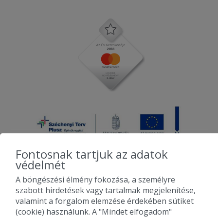
Fontosnak tartjuk az adatok
védelmét
A böngészési élmény fokozása, a személyre
2010-2026 Copyright - Falatozz.hu - Diston-line Kft.
szabott hirdetések vagy tartalmak megjelenítése,
valamint a forgalom elemzése érdekében sütiket
Pizza, gyros, hamburger, menük kedvező áron, egy helyen az összes
(cookie) használunk. A "Mindet elfogadom"
étterem ajánlata.