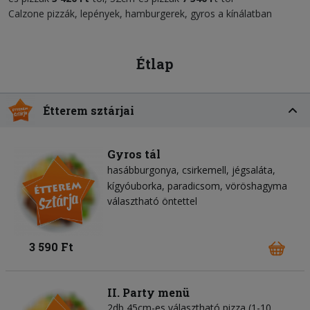
Calzone pizzák, lepények, hamburgerek, gyros a kínálatban
Étlap
Étterem sztárjai
Gyros tál
hasábburgonya
csirkemell
jégsaláta
kígyóuborka
paradicsom
vöröshagyma
választható öntettel
3 590 Ft
II. Party menü
2db 45cm-es választható pizza (1-10.