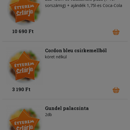
sorszámig) + ajándék 1,75l-es Coca-Cola
10 690 Ft
Cordon bleu csirkemellből
köret nélkül
3 190 Ft
Gundel palacsinta
2db