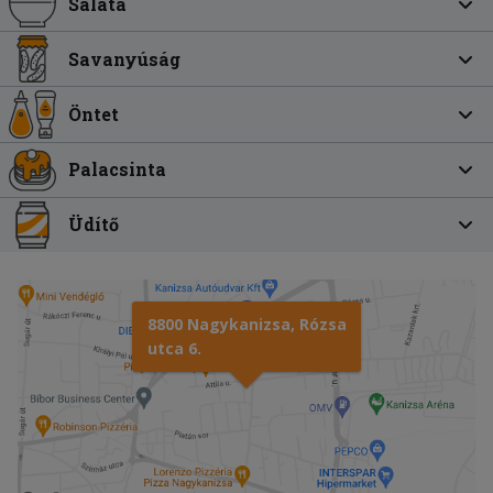
Saláta
Savanyúság
Öntet
Palacsinta
Üdítő
8800 Nagykanizsa, Rózsa
utca 6.