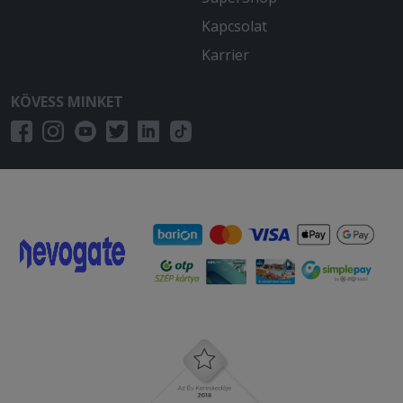
Kapcsolat
Karrier
KÖVESS MINKET