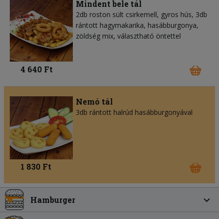
Mindent bele tál
2db roston sült csirkemell, gyros hús, 3db
rántott hagymakarika, hasábburgonya,
zöldség mix, választható öntettel
4 640 Ft
Nemó tál
3db rántott halrúd hasábburgonyával
1 830 Ft
Hamburger