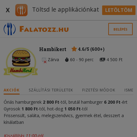
Töltsd le applikációnkat
X
LETÖLTÖM
BELÉPÉS
Hambikert
4.6/5 (600+)
Zárva
60 - 90 perc
4 500 Ft
AKCIÓK
SZÁLLÍTÁSI TERÜLETEK
FIZETÉSI MÓDOK
ISMER
Óriás hamburgerek
2 800 Ft
-tól, brutál hamburger
6 200
Ft
-ért
Gyrosok
1 800 Ft
-tól, hot-dog
1 050 Ft
-tól
Frissensült, saláta, melegszendvics, gyermek étel, desszert a
kínálatban
Kiszállítás 11:00-tól.