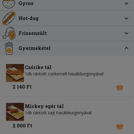
Gyros
Hot-dog
Frissensült
Gyermekétel
Csőrike tál
1db rántott csirkemell hasábburgonyával
2 140 Ft
Mickey egér tál
1db rántott sajt hasábburgonyával
2 000 Ft