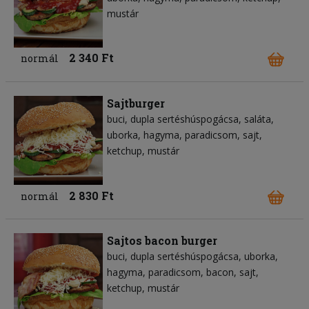
mustár
2 340 Ft
normál
Sajtburger
buci
dupla sertéshúspogácsa
saláta
uborka
hagyma
paradicsom
sajt
ketchup
mustár
2 830 Ft
normál
Sajtos bacon burger
buci
dupla sertéshúspogácsa
uborka
hagyma
paradicsom
bacon
sajt
ketchup
mustár