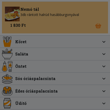
Nemó tál
3db rántott halrúd hasábburgonyával
1 830 Ft
Köret
Saláta
Öntet
Sós óriáspalacsinta
Édes óriáspalacsinta
Üdítő