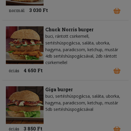
3 030 Ft
normál
Chuck Norris burger
buci
rántott csirkemell
sertéshúspogácsa
saláta
uborka
hagyma
paradicsom
ketchup
mustár
4db sertéshúspogácsával, 2db rántott
csirkemellel
4 650 Ft
óriás
Giga burger
buci
sertéshúspogácsa
saláta
uborka
hagyma
paradicsom
ketchup
mustár
5db sertéshúspogácsával
3 850 Ft
óriás