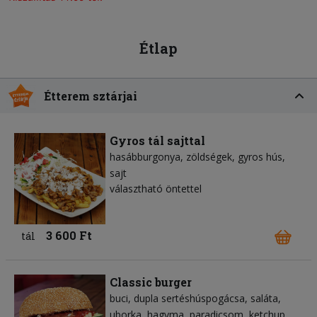
Étlap
Étterem sztárjai
Gyros tál sajttal
hasábburgonya
zöldségek
gyros hús
sajt
választható öntettel
3 600 Ft
tál
Classic burger
buci
dupla sertéshúspogácsa
saláta
uborka
hagyma
paradicsom
ketchup