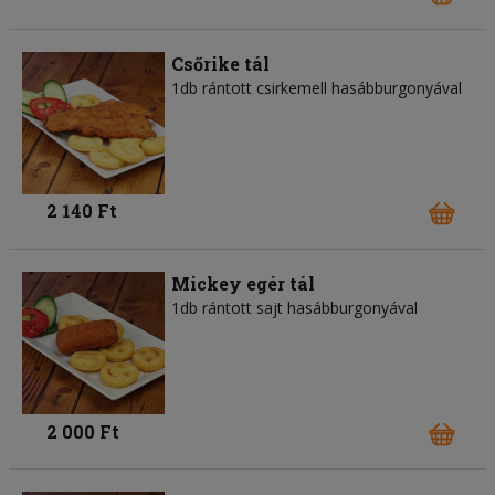
Csőrike tál
1db rántott csirkemell hasábburgonyával
2 140 Ft
Mickey egér tál
1db rántott sajt hasábburgonyával
2 000 Ft