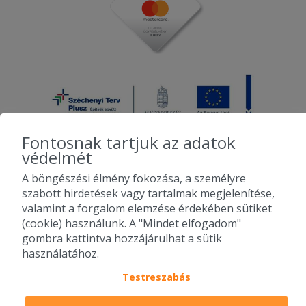
Fontosnak tartjuk az adatok
védelmét
A böngészési élmény fokozása, a személyre
2010-2026 Copyright - Falatozz.hu - Diston-line Kft.
szabott hirdetések vagy tartalmak megjelenítése,
valamint a forgalom elemzése érdekében sütiket
Pizza, gyros, hamburger, menük kedvező áron, egy helyen az összes
(cookie) használunk. A "Mindet elfogadom"
étterem ajánlata.
gombra kattintva hozzájárulhat a sütik
használatához.
Testreszabás