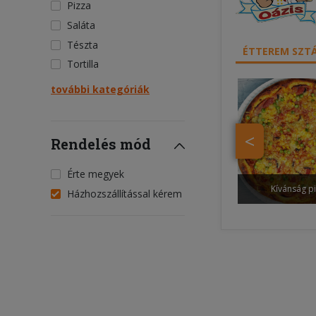
Pizza
Saláta
Tészta
ÉTTEREM SZTÁ
Tortilla
további kategóriák
<
Rendelés mód
Érte megyek
Kívánság p
Házhozszállítással kérem