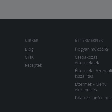
CIKKEK
ÉTTERMEKNEK
Blog
Hogyan működik?
GYIK
Csatlakozás
éttermeknek
Receptek
Éttermek - Azonnali
kiszállítás
Éttermek - Menü
előrendelés
Falatozz logó csom