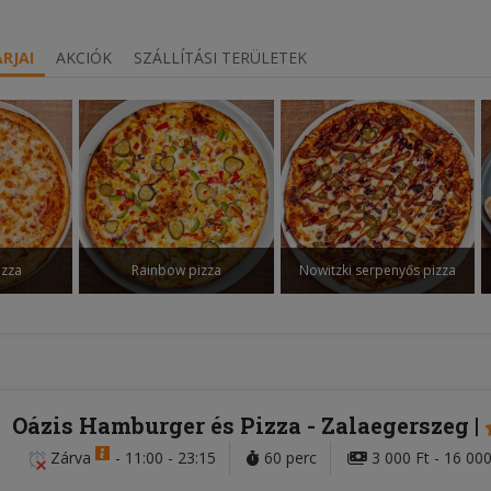
RJAI
AKCIÓK
SZÁLLÍTÁSI TERÜLETEK
izza
Rainbow pizza
Nowitzki serpenyős pizza
Oázis Hamburger és Pizza
- Zalaegerszeg
Zárva
-
11:00 - 23:15
60 perc
3 000 Ft - 16 000