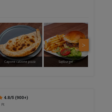
Burger
>
Capone calzone pizza
Sajtburger
4.8/5 (900+)
 Ft