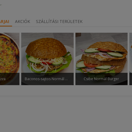
RJAI
AKCIÓK
SZÁLLÍTÁSI TERÜLETEK
izza
Baconos-sajtos Normál Burger
Csibe Normál Burger