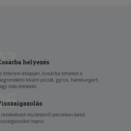
03
Kosárba helyezés
z étterem étlapján, kosárba teheted a
egrendelni kívánt pizzát, gyros, hamburgert,
agy más ételeket.
06
Visszaigazolás
 rendelésed részleteiről perceken belül
isszaigazolást kapsz.