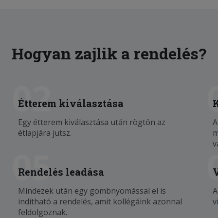
Hogyan zajlik a rendelés?
02
Étterem kiválasztása
Egy étterem kiválasztása után rögtön az
A
étlapjára jutsz.
m
v
05
Rendelés leadása
Mindezek után egy gombnyomással el is
A
indítható a rendelés, amit kollégáink azonnal
v
feldolgoznak.