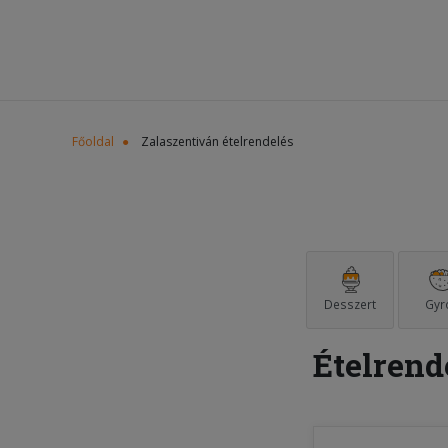
Főoldal
Zalaszentiván ételrendelés
Desszert
Gyr
Ételrend