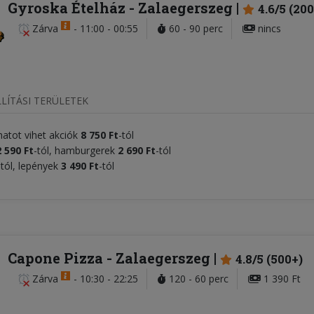
Gyroska Ételház
- Zalaegerszeg
4.6/5 (200
Zárva
-
11:00 - 00:55
60 - 90 perc
nincs
LÍTÁSI TERÜLETEK
 hatot vihet akciók
8
75
0 Ft
-tól
2 590
Ft
-tól, hamburgerek
2 690 Ft
-tól
-tól, lepények
3 490 Ft
-tól
Capone Pizza
- Zalaegerszeg
4.8/5 (500+)
Zárva
-
10:30 - 22:25
120 - 60 perc
1 390 Ft