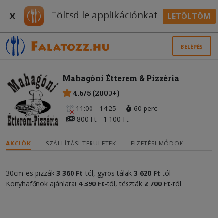
Töltsd le applikációnkat
X
LETÖLTÖM
BELÉPÉS
Mahagóni Étterem & Pizzéria
4.6/5 (2000+)
11:00 - 14:25
60 perc
800 Ft - 1 100 Ft
AKCIÓK
SZÁLLÍTÁSI TERÜLETEK
FIZETÉSI MÓDOK
30cm-es pizzák
3 360 Ft
-tól, gyros tálak
3 620 Ft
-tól
Konyhafőnök ajánlatai
4 390 Ft
-tól, tészták
2 700 Ft
-tól