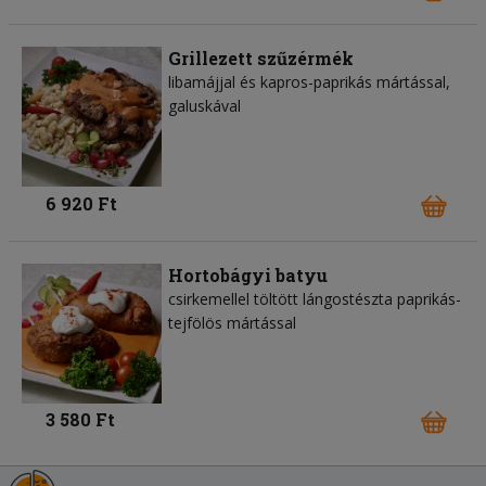
Grillezett szűzérmék
libamájjal és kapros-paprikás mártással,
galuskával
6 920 Ft
Hortobágyi batyu
csirkemellel töltött lángostészta paprikás-
tejfölös mártással
3 580 Ft