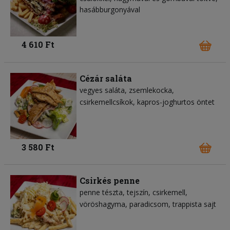
hasábburgonyával
4 610 Ft
Cézár saláta
vegyes saláta
zsemlekocka
csirkemellcsíkok
kapros-joghurtos öntet
3 580 Ft
Csirkés penne
penne tészta
tejszín
csirkemell
vöröshagyma
paradicsom
trappista sajt