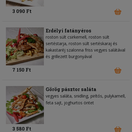
3 090 Ft
Erdélyi fatányéros
roston sült csirkemell, roston sült
sertéstarja, roston sült sertéskaraj és
kakastaréj szalonna friss vegyes salátával
és grillezett burgonyával
7 150 Ft
Görög pásztor saláta
vegyes saláta
snidling
pirítós
pulykamell
feta sajt
joghurtos öntet
3 580 Ft