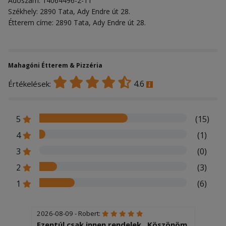
Adószám: 14064496-2-11
Székhely: 2890 Tata, Ady Endre út 28.
Étterem címe: 2890 Tata, Ady Endre út 28.
Mahagóni Étterem & Pizzéria
4.6
Értékelések:
5
(15)
4
(1)
3
(0)
2
(3)
1
(6)
2026-08-09 - Robert:
Ezentúl csak innen rendelek , Köszönöm