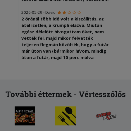
2026-05-29 - Dávid:
2 óránál több idő volt a kiszállítás, az
étel ízetlen, a krumpli elázva. Miután
egész délelőtt hívogattam őket, nem
vették fel, majd mikor felvették
teljesen flegmán közölték, hogy a futár
már úton van (bármikor hívom, mindig
úton a futár, majd 10 perc múlva
megérkezik).
2026-04-05 - Zsolt:
Nagyon finom volt és gyorsan ki is
hozták,köszönjük a szakácsnak és a
További éttermek - Vértesszőlős
kiszállítónak!!!
2026-02-20 - Ramóna:
Tiramisu adag nagy csalódás volt.
Rendeltem 2 adag tiramisut. Az egyik
normál megszokott adag volt a másik