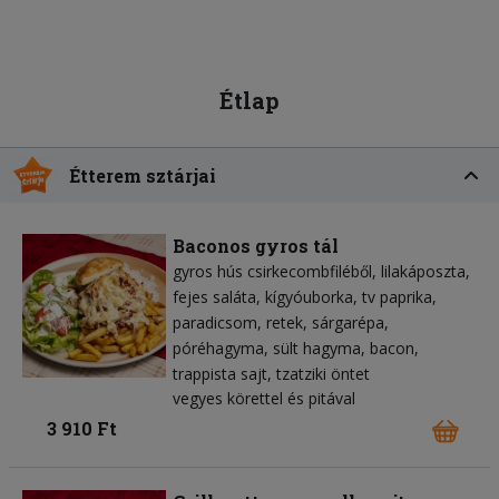
Étlap
Étterem sztárjai
Baconos gyros tál
gyros hús csirkecombfiléből
lilakáposzta
fejes saláta
kígyóuborka
tv paprika
paradicsom
retek
sárgarépa
póréhagyma
sült hagyma
bacon
trappista sajt
tzatziki öntet
vegyes körettel és pitával
3 910 Ft