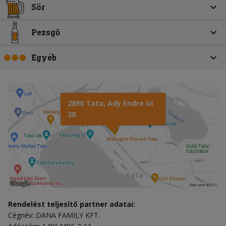
Sör
Pezsgő
Egyéb
2890 Tata, Ady Endre út
28.
Rendelést teljesítő partner adatai:
Cégnév: DANA FAMILY KFT.