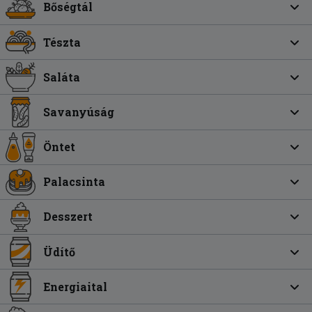
Bőségtál
Tészta
Saláta
Savanyúság
Öntet
Palacsinta
Desszert
Üdítő
Energiaital