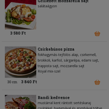
Grillezett mozzarella sajt
salátaágyon
3 580 Ft
Csirkehúsos pizza
fokhagymás-tejfölös alap
csirkemell
brokkoli
karfiol
sárgarépa
edami sajt
trappista sajt
mozzarella sajt
Royal mix-szel
3 840 Ft
30 cm
Bandi kedvence
mustárral kent rántott sertéskaraj
csülökkel, hagymával és gombával töltve,