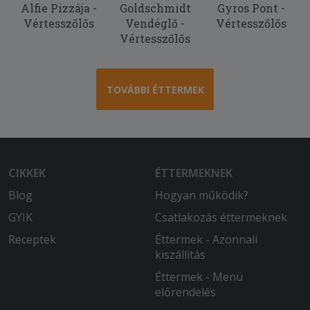
Alfie Pizzája -
Goldschmidt
Gyros Pont -
pedig kisebb mint a fele. Árban
Vértesszőlős
Vendéglő -
Vértesszőlős
ugyanannyit fizettem mindektőèrt!
Vértesszőlős
2025-12-06 - Balázs:
Isteni a burgundi vadragu!!!
TOVÁBBI ÉTTERMEK
2025-10-18 - Réka:
Még meg se kaptam de már most
értékelhetem de azt hogy mikor ér ide
azt nem tudhatom
CIKKEK
ÉTTERMEKNEK
2025-09-28 - Szilárd:
Blog
A kiszállítás kicsit hosszú, de az ételek
Hogyan működik?
nagyon rendben voltak.
GYIK
Csatlakozás éttermeknek
Receptek
Éttermek - Azonnali
2025-08-23 - Katalin:
kiszállítás
Két óra várakozás után jött amit
reméltem! Három féle étel a pizza alja
Éttermek - Menü
nagyon fekete volt a másik grillezett
előrendelés
modzarella zöldség köret nem volt