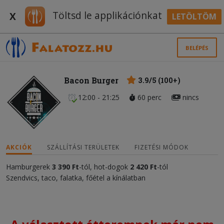
Töltsd le applikációnkat
X
LETÖLTÖM
BELÉPÉS
Bacon Burger
3.9/5 (100+)
12:00 - 21:25
60 perc
nincs
AKCIÓK
SZÁLLÍTÁSI TERÜLETEK
FIZETÉSI MÓDOK
Hamburgerek
3 390 Ft
-tól, hot-dogok
2 420 Ft
-tól
Szendvics, taco, falatka, főétel a kínálatban