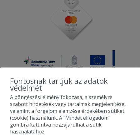
Fontosnak tartjuk az adatok
védelmét
A böngészési élmény fokozása, a személyre
2010-2026 Copyright - Falatozz.hu - Diston-line Kft.
szabott hirdetések vagy tartalmak megjelenítése,
valamint a forgalom elemzése érdekében sütiket
Pizza, gyros, hamburger, menük kedvező áron, egy helyen az összes
(cookie) használunk. A "Mindet elfogadom"
étterem ajánlata.
gombra kattintva hozzájárulhat a sütik
használatához.