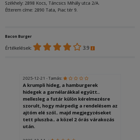
Székhely: 2898 Kocs, Táncsics Mihály utca 2/A.
Étterem címe: 2890 Tata, Piac tér 9.
Bacon Burger
3.9
Értékelések:
2025-12-21 - Tamás:
A krumpli hideg, a hamburgerek
hidegek a garnélarákkal együtt..
mellesleg a futár külön kérelmezésre
szorult, hogy márpedig a rendelésem az
ajtóm elé szól.. majd megjegyzéseket
tett pluszba.. a közel 2 órás várakozás
után.