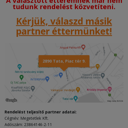
A választott étteremnek már nem
tudunk rendelést közvetíteni.
Kérjük, válaszd másik
partner éttermünket!
2890 Tata, Piac tér 9.
Rendelést teljesítő partner adatai:
Cégnév: Megetetlek Kft.
Adószám: 23864146-2-11