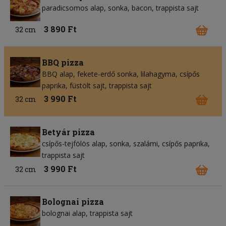
paradicsomos alap
sonka
bacon
trappista sajt
3 890 Ft
32 cm
BBQ pizza
BBQ alap
fekete-erdő sonka
lilahagyma
csípős
paprika
füstölt sajt
trappista sajt
3 990 Ft
32 cm
Betyár pizza
csípős-tejfölös alap
sonka
szalámi
csípős paprika
trappista sajt
3 990 Ft
32 cm
Bolognai pizza
bolognai alap
trappista sajt