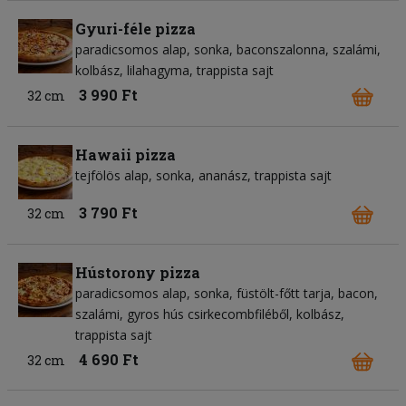
Gyuri-féle pizza
paradicsomos alap
sonka
baconszalonna
szalámi
kolbász
lilahagyma
trappista sajt
3 990 Ft
32 cm
Hawaii pizza
tejfölös alap
sonka
ananász
trappista sajt
3 790 Ft
32 cm
Hústorony pizza
paradicsomos alap
sonka
füstölt-főtt tarja
bacon
szalámi
gyros hús csirkecombfiléből
kolbász
trappista sajt
4 690 Ft
32 cm