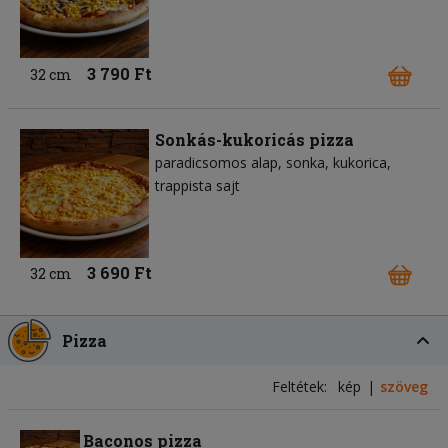
3 790 Ft
32 cm
Sonkás-kukoricás pizza
paradicsomos alap
sonka
kukorica
trappista sajt
3 690 Ft
32 cm
Pizza
Feltétek:
kép
szöveg
Baconos pizza