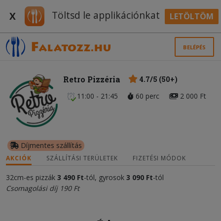
Töltsd le applikációnkat
X
LETÖLTÖM
BELÉPÉS
Retro Pizzéria
4.7/5 (50+)
11:00 - 21:45
60 perc
2 000 Ft
Díjmentes szállítás
AKCIÓK
SZÁLLÍTÁSI TERÜLETEK
FIZETÉSI MÓDOK
32cm-es pizzák
3 490 Ft
-tól, gyrosok
3 090 Ft
-tól
Csomagolási díj 190 Ft