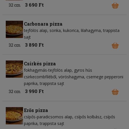
3 690 Ft
32 cm
Carbonara pizza
tejfölös alap
sonka
kukorica
lilahagyma
trappista
sajt
3 890 Ft
32 cm
Csirkés pizza
fokhagymás-tejfölös alap
gyros hús
csirkecombfiléből
vöröshagyma
csemege pepperoni
paprika
trappista sajt
3 990 Ft
32 cm
Erős pizza
csípős-paradicsomos alap
csípős kolbász
csípős
paprika
trappista sajt