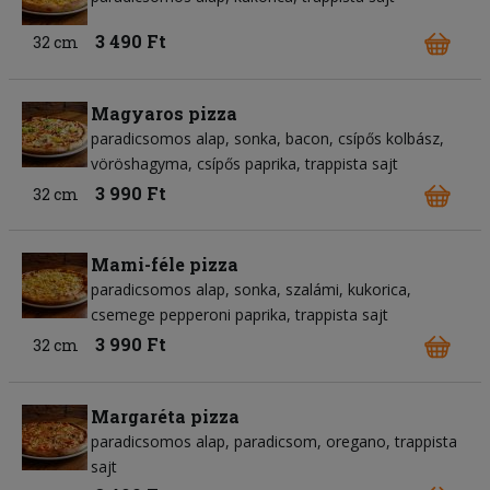
3 490 Ft
32 cm
Magyaros pizza
paradicsomos alap
sonka
bacon
csípős kolbász
vöröshagyma
csípős paprika
trappista sajt
3 990 Ft
32 cm
Mami-féle pizza
paradicsomos alap
sonka
szalámi
kukorica
csemege pepperoni paprika
trappista sajt
3 990 Ft
32 cm
Margaréta pizza
paradicsomos alap
paradicsom
oregano
trappista
sajt