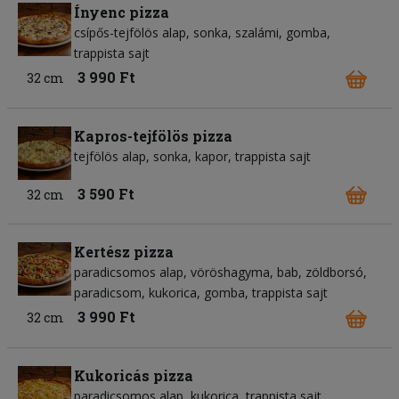
Ínyenc pizza
csípős-tejfölös alap
sonka
szalámi
gomba
trappista sajt
3 990 Ft
32 cm
Kapros-tejfölös pizza
tejfölös alap
sonka
kapor
trappista sajt
3 590 Ft
32 cm
Kertész pizza
paradicsomos alap
vöröshagyma
bab
zöldborsó
paradicsom
kukorica
gomba
trappista sajt
3 990 Ft
32 cm
Kukoricás pizza
paradicsomos alap
kukorica
trappista sajt