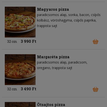
Magyaros pizza
paradicsomos alap
sonka
bacon
csípős
kolbász
vöröshagyma
csípős paprika
trappista sajt
3 990 Ft
32 cm
Margaréta pizza
paradicsomos alap
paradicsom
oregano
trappista sajt
3 490 Ft
32 cm
Ötsajtos pizza