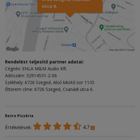
utca 6.
Rendelést teljesítő partner adatai:
Cégnév: ENLA M&M Audio Kft.
Adószám: 32914531-2-06
Székhely: 6726 Szeged, Alsó kikötő sor 11/D
Étterem címe: 6726 Szeged, Csanádi utca 6.
Retro Pizzéria
4.7
Értékelések: