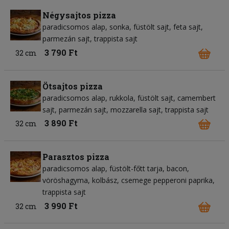
Négysajtos pizza
paradicsomos alap
sonka
füstölt sajt
feta sajt
parmezán sajt
trappista sajt
3 790 Ft
32 cm
Ötsajtos pizza
paradicsomos alap
rukkola
füstölt sajt
camembert
sajt
parmezán sajt
mozzarella sajt
trappista sajt
3 890 Ft
32 cm
Parasztos pizza
paradicsomos alap
füstölt-főtt tarja
bacon
vöröshagyma
kolbász
csemege pepperoni paprika
trappista sajt
3 990 Ft
32 cm