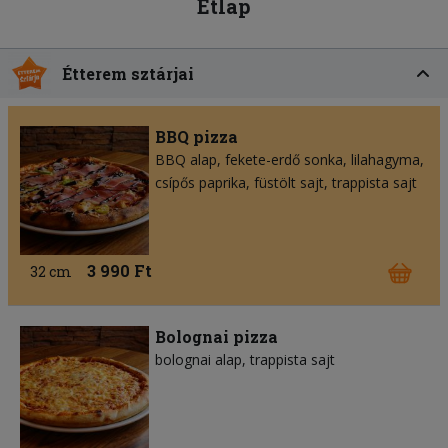
Étlap
Étterem sztárjai
BBQ pizza
BBQ alap
fekete-erdő sonka
lilahagyma
csípős paprika
füstölt sajt
trappista sajt
3 990 Ft
32 cm
Bolognai pizza
bolognai alap
trappista sajt