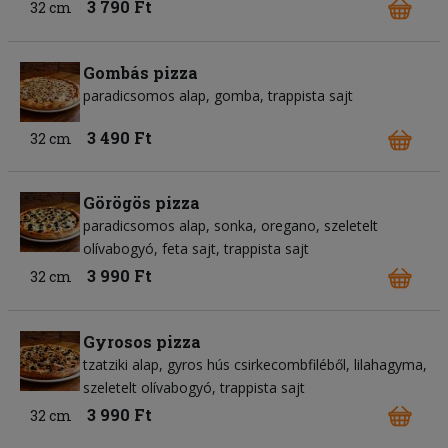
3 790 Ft
32 cm
Gombás pizza
paradicsomos alap
gomba
trappista sajt
3 490 Ft
32 cm
Görögös pizza
paradicsomos alap
sonka
oregano
szeletelt
olívabogyó
feta sajt
trappista sajt
3 990 Ft
32 cm
Gyrosos pizza
tzatziki alap
gyros hús csirkecombfiléből
lilahagyma
szeletelt olívabogyó
trappista sajt
3 990 Ft
32 cm