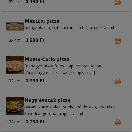
3 490 Ft
32 cm
Mexikói pizza
bolognai alap
bab
kukorica
chili
trappista sajt
3 990 Ft
32 cm
Monte-Carlo pizza
fokhagymás-tejfölös alap
sonka
bacon
vöröshagyma
feta sajt
trappista sajt
3 990 Ft
32 cm
Négy évszak pizza
paradicsomos alap
sonka
zöldborsó
ananász
kukorica
gomba
trappista sajt
3 790 Ft
32 cm