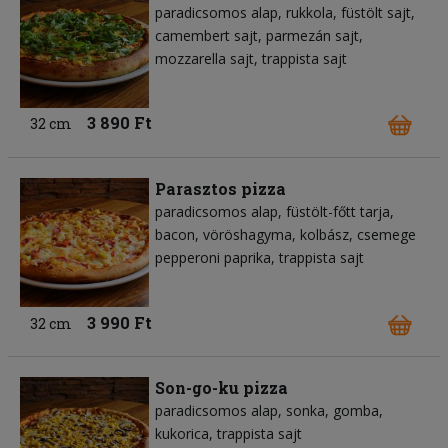
paradicsomos alap
rukkola
füstölt sajt
camembert sajt
parmezán sajt
mozzarella sajt
trappista sajt
3 890 Ft
32 cm
Parasztos pizza
paradicsomos alap
füstölt-főtt tarja
bacon
vöröshagyma
kolbász
csemege
pepperoni paprika
trappista sajt
3 990 Ft
32 cm
Son-go-ku pizza
paradicsomos alap
sonka
gomba
kukorica
trappista sajt