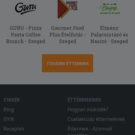
GURU - Pizza
Gourmet Food
Élmény
Pasta Coffee
Plus Ételfutár -
Palacsintázó és
Brunch - Szeged
Szeged
Nasizó - Szeged
TOVÁBBI ÉTTERMEK
CIKKEK
ÉTTERMEKNEK
Blog
Hogyan működik?
GYIK
Csatlakozás éttermeknek
Receptek
Éttermek - Azonnali