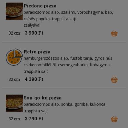
Piedone pizza
paradicsomos alap
szalámi
vöröshagyma
bab
csípős paprika
trappista sajt
zsályával
3 990 Ft
32 cm
Retro pizza
hamburgerszószos alap
füstölt tarja
gyros hús
csirkecombfiléből
csemegeuborka
lilahagyma
trappista sajt
4 390 Ft
32 cm
Son-go-ku pizza
paradicsomos alap
sonka
gomba
kukorica
trappista sajt
3 790 Ft
32 cm