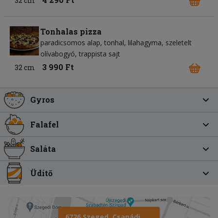
32 cm
Tonhalas pizza
paradicsomos alap
tonhal
lilahagyma
szeletelt
olívabogyó
trappista sajt
3 990 Ft
32 cm
Gyros
Falafel
Saláta
Üdítő
6726 Szeged, Csanádi