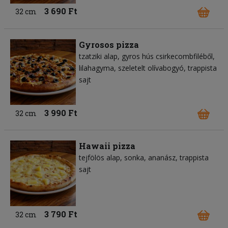
3 690 Ft
32 cm
Gyrosos pizza
tzatziki alap
gyros hús csirkecombfiléből
lilahagyma
szeletelt olívabogyó
trappista
sajt
3 990 Ft
32 cm
Hawaii pizza
tejfölös alap
sonka
ananász
trappista
sajt
3 790 Ft
32 cm