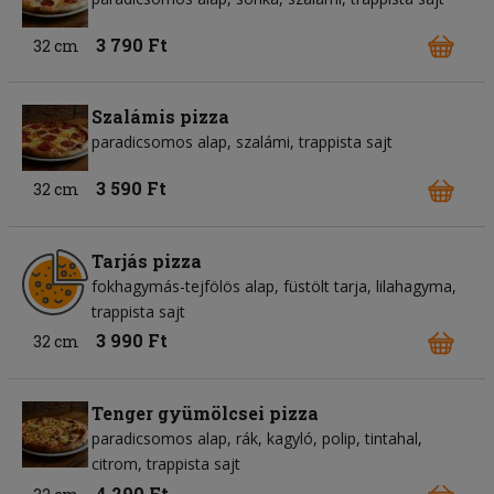
3 790 Ft
32 cm
Szalámis pizza
paradicsomos alap
szalámi
trappista sajt
3 590 Ft
32 cm
Tarjás pizza
fokhagymás-tejfölös alap
füstölt tarja
lilahagyma
trappista sajt
3 990 Ft
32 cm
Tenger gyümölcsei pizza
paradicsomos alap
rák
kagyló
polip
tintahal
citrom
trappista sajt
4 290 Ft