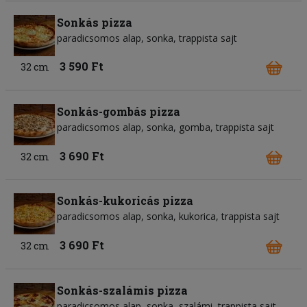
Sonkás pizza
paradicsomos alap
sonka
trappista sajt
3 590 Ft
32 cm
Sonkás-gombás pizza
paradicsomos alap
sonka
gomba
trappista sajt
3 690 Ft
32 cm
Sonkás-kukoricás pizza
paradicsomos alap
sonka
kukorica
trappista sajt
3 690 Ft
32 cm
Sonkás-szalámis pizza
paradicsomos alap
sonka
szalámi
trappista sajt