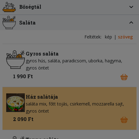
Bőségtál
Saláta
Feltétek:
kép
szöveg
Gyros saláta
gyros hús
saláta
paradicsom
uborka
hagyma
gyros öntet
1 990 Ft
Ház salátája
saláta mix
főtt tojás
csirkemell
mozzarella sajt
gyros öntet
2 090 Ft