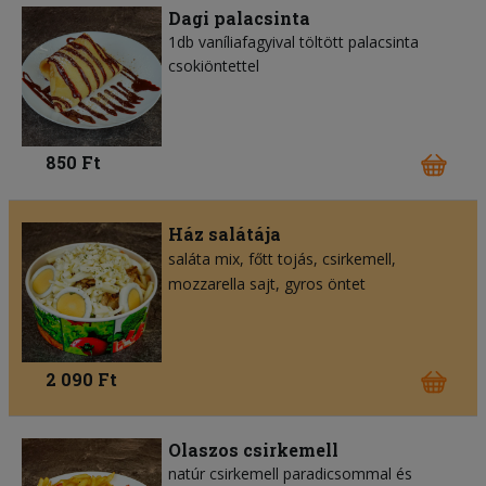
Dagi palacsinta
1db vaníliafagyival töltött palacsinta
csokiöntettel
850 Ft
Ház salátája
saláta mix
főtt tojás
csirkemell
mozzarella sajt
gyros öntet
2 090 Ft
Olaszos csirkemell
natúr csirkemell paradicsommal és