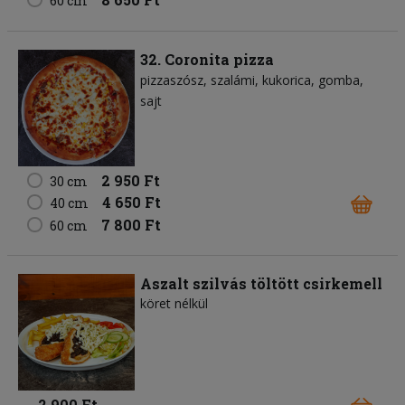
60 cm
32. Coronita pizza
pizzaszósz
szalámi
kukorica
gomba
sajt
2 950 Ft
30 cm
4 650 Ft
40 cm
7 800 Ft
60 cm
Aszalt szilvás töltött csirkemell
köret nélkül
2 900 Ft