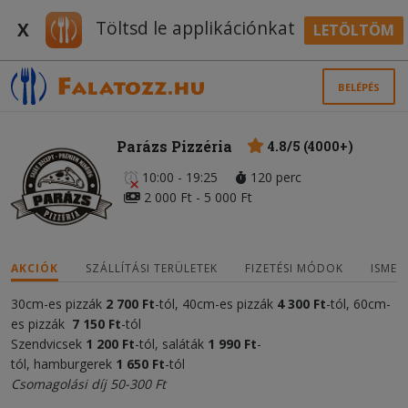
Töltsd le applikációnkat
X
LETÖLTÖM
BELÉPÉS
Parázs Pizzéria
4.8/5 (4000+)
10:00 - 19:25
120 perc
2 000 Ft - 5 000 Ft
AKCIÓK
SZÁLLÍTÁSI TERÜLETEK
FIZETÉSI MÓDOK
ISMER
30cm-es pizzák
2 700 Ft
-tól, 40cm-es pizzák
4 300
Ft
-tól, 60cm-
es pizzák
7 150 Ft
-tól
Szendvicsek
1 20
0
Ft
-tól, saláták
1 990 Ft
-
tól, hamburgerek
1 650 Ft
-tól
Csomagolási díj 50-300 Ft