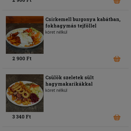
Csirkemell burgonya kabátban,
fokhagymás tejföllel
köret nélkül
2 900 Ft
Csülök szeletek sült
hagymakarikákkal
köret nélkül
3 340 Ft