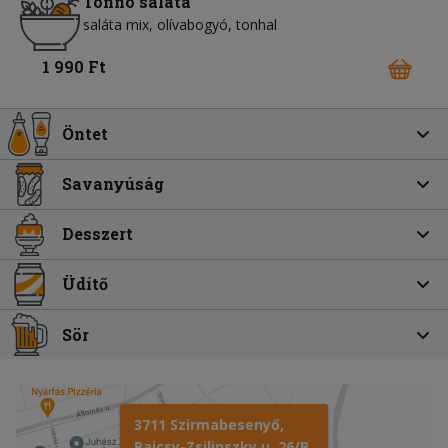
Tonno saláta
saláta mix
olívabogyó
tonhal
1 990 Ft
Öntet
Savanyúság
Desszert
Üdítő
Sör
3711 Szirmabesenyő,
Bajcsy-Zsilinszky u. 26/B