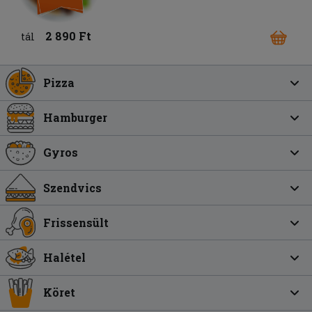
2 890 Ft
tál
Pizza
Hamburger
Gyros
Szendvics
Frissensült
Halétel
Köret