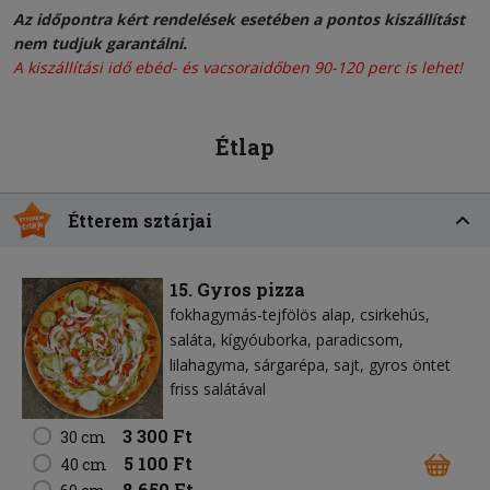
Az időpontra kért rendelések esetében a pontos kiszállítást
nem tudjuk garantálni.
A kiszállítási idő ebéd- és vacsoraidőben 90-120 perc is lehet!
Étlap
Étterem sztárjai
15. Gyros pizza
fokhagymás-tejfölös alap
csirkehús
saláta
kígyóuborka
paradicsom
lilahagyma
sárgarépa
sajt
gyros öntet
friss salátával
3 300 Ft
30 cm
5 100 Ft
40 cm
8 650 Ft