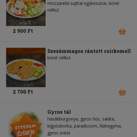
mozzarella sajttal egybesütve, köret
nélkül
2 900 Ft
Szezámmagos rántott csirkemell
köret nélkül
2 700 Ft
Gyros tál
hasábburgonya
gyros hús
saláta
kígyóuborka
paradicsom
lilahagyma
gyros öntet