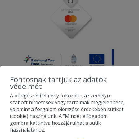
Fontosnak tartjuk az adatok
védelmét
A böngészési élmény fokozása, a személyre
2010-2026 Copyright - Falatozz.hu - Diston-line Kft.
szabott hirdetések vagy tartalmak megjelenítése,
valamint a forgalom elemzése érdekében sütiket
Pizza, gyros, hamburger, menük kedvező áron, egy helyen az összes
(cookie) használunk. A "Mindet elfogadom"
étterem ajánlata.
gombra kattintva hozzájárulhat a sütik
használatához.