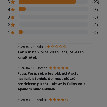
5
(25)
4
(3)
3
(0)
2
(0)
1
(2)
2026-07-04 - Ádám:
Több mint 2 órás kiszállítás, teljesen
kihült étel.
2026-04-11 - Botond:
Fuuu. Parázsék a legjobbak! A sült
husijaik isteniek, de most először
rendeltem pizzát. Hát az is fullos volt.
Ajánlom mindenkinek!
2026-03-30 - András:
Köszönjük!