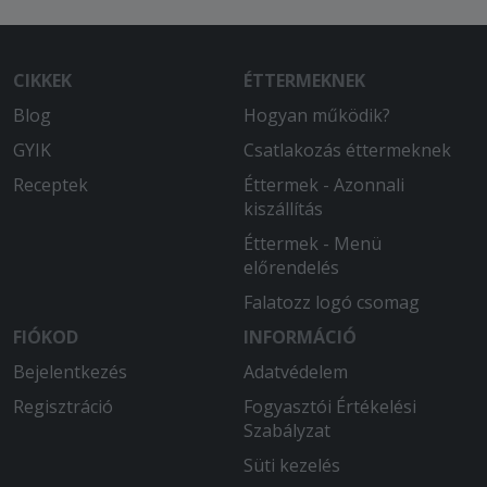
bőséges étel.
CIKKEK
ÉTTERMEKNEK
Blog
Hogyan működik?
GYIK
Csatlakozás éttermeknek
Receptek
Éttermek - Azonnali
kiszállítás
Éttermek - Menü
előrendelés
Falatozz logó csomag
FIÓKOD
INFORMÁCIÓ
Bejelentkezés
Adatvédelem
Regisztráció
Fogyasztói Értékelési
Szabályzat
Süti kezelés