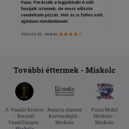
Fuuu. Parázsék a legjobbak! A sült
husijaik isteniek, de most először
rendeltem pizzát. Hát az is fullos volt.
Ajánlom mindenkinek!
2026-03-30 - András:
Köszönjük!
2026-03-03 - József:
Minden rendben volt.
További éttermek - Miskolc
2026-02-27 - Ádám:
Kicsit hosszú kiszállitási idő. De
melegen érkezett az étel.
2025-12-13 - Edina:
Tökéletes
A-Vasaló Bisztró
Rossita olaszos
Pizza Mobil
- Borsodi
kisvendéglő -
Miskolc -
2025-09-26 - András:
Vasaltlángos -
Miskolc
Miskolc
Mindig időben érkezik, állandó
Miskolc