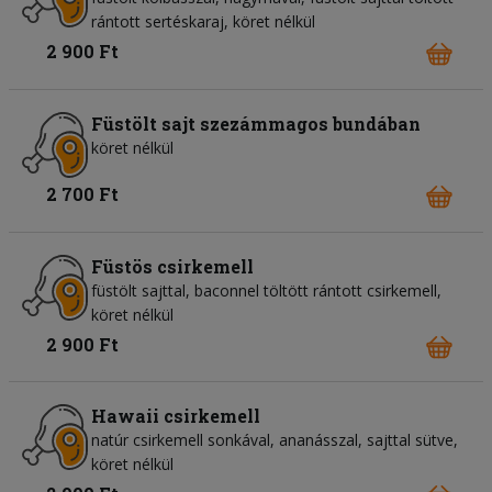
rántott sertéskaraj, köret nélkül
2 900 Ft
Füstölt sajt szezámmagos bundában
köret nélkül
2 700 Ft
Füstös csirkemell
füstölt sajttal, baconnel töltött rántott csirkemell,
köret nélkül
2 900 Ft
Hawaii csirkemell
natúr csirkemell sonkával, ananásszal, sajttal sütve,
köret nélkül