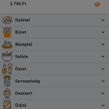
2 700 Ft
Halétel
Köret
Bőségtál
Saláta
Öntet
Savanyúság
Desszert
Üdítő