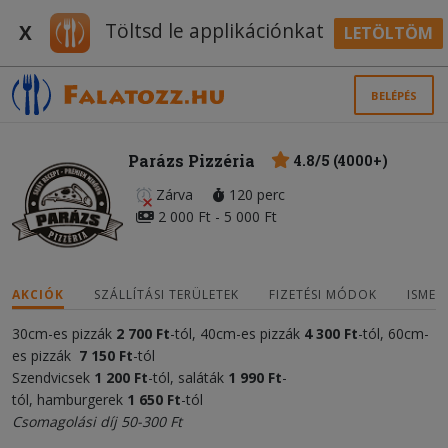
Töltsd le applikációnkat
X
LETÖLTÖM
BELÉPÉS
Parázs Pizzéria
4.8/5 (4000+)
Zárva
120 perc
2 000 Ft - 5 000 Ft
AKCIÓK
SZÁLLÍTÁSI TERÜLETEK
FIZETÉSI MÓDOK
ISMER
30cm-es pizzák
2 700 Ft
-tól, 40cm-es pizzák
4 300
Ft
-tól, 60cm-
es pizzák
7 150 Ft
-tól
Szendvicsek
1 20
0
Ft
-tól, saláták
1 990 Ft
-
tól, hamburgerek
1 650 Ft
-tól
Csomagolási díj 50-300 Ft