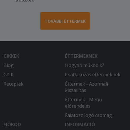
minősègben.
2025-08-30 - Ádám:
118 perces kiszállítás.
TOVÁBBI ÉTTERMEK
2025-07-13 - Sándorné:
Gyors kiszállítás és nagyon finom,
bőséges étel.
CIKKEK
ÉTTERMEKNEK
Blog
Hogyan működik?
GYIK
Csatlakozás éttermeknek
Receptek
Éttermek - Azonnali
kiszállítás
Éttermek - Menü
előrendelés
Falatozz logó csomag
FIÓKOD
INFORMÁCIÓ