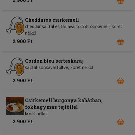
Cheddaros csirkemell
cheddar sajttal és tarjával töltött csirkemell, köret
nélkül
2 900 Ft
Cordon bleu sertéskaraj
sajttal-sonkával töltve, köret nélkül
2 900 Ft
Csirkemell burgonya kabátban,
fokhagymás tejföllel
köret nélkül
2 900 Ft