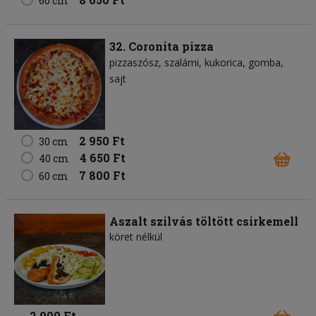
60 cm
32. Coronita pizza
pizzaszósz
szalámi
kukorica
gomba
sajt
2 950 Ft
30 cm
4 650 Ft
40 cm
7 800 Ft
60 cm
Aszalt szilvás töltött csirkemell
köret nélkül
2 900 Ft