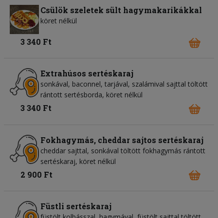
Csülök szeletek sült hagymakarikákkal
köret nélkül
3 340 Ft
Extrahúsos sertéskaraj
sonkával, baconnel, tarjával, szalámival sajttal töltött
rántott sertésborda, köret nélkül
3 340 Ft
Fokhagymás, cheddar sajtos sertéskaraj
cheddar sajttal, sonkával töltött fokhagymás rántott
sertéskaraj, köret nélkül
2 900 Ft
Füstli sertéskaraj
füstölt kolbásszal, hagymával, füstölt sajttal töltött