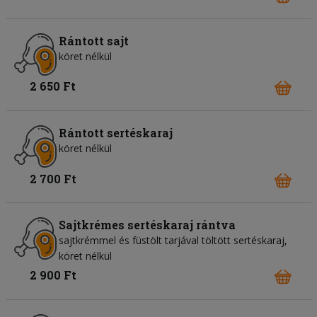
Rántott sajt
köret nélkül
2 650 Ft
Rántott sertéskaraj
köret nélkül
2 700 Ft
Sajtkrémes sertéskaraj rántva
sajtkrémmel és füstölt tarjával töltött sertéskaraj,
köret nélkül
2 900 Ft