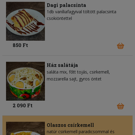
Dagi palacsinta
1db vaníliafagyival töltött palacsinta
csokiöntettel
850 Ft
Ház salátája
saláta mix
főtt tojás
csirkemell
mozzarella sajt
gyros öntet
2 090 Ft
Olaszos csirkemell
natúr csirkemell paradicsommal és