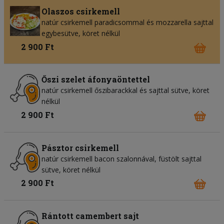
Olaszos csirkemell
natúr csirkemell paradicsommal és mozzarella sajttal
egybesütve, köret nélkül
2 900 Ft
Őszi szelet áfonyaöntettel
natúr csirkemell őszibarackkal és sajttal sütve, köret
nélkül
2 900 Ft
Pásztor csirkemell
natúr csirkemell bacon szalonnával, füstölt sajttal
sütve, köret nélkül
2 900 Ft
Rántott camembert sajt