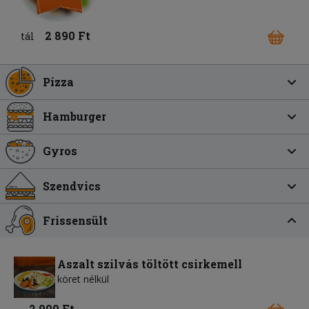
2 890 Ft
tál
Pizza
Hamburger
Gyros
Szendvics
Frissensült
Aszalt szilvás töltött csirkemell
köret nélkül
2 900 Ft