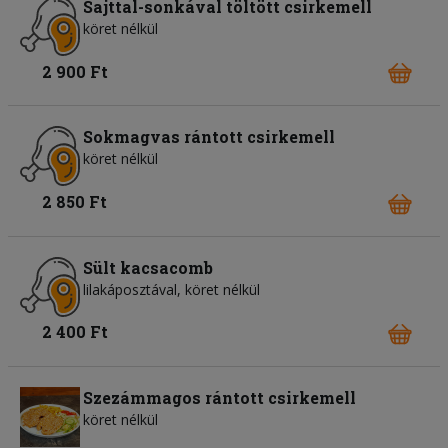
Sajttal-sonkával töltött csirkemell
köret nélkül
2 900 Ft
Sokmagvas rántott csirkemell
köret nélkül
2 850 Ft
Sült kacsacomb
lilakáposztával, köret nélkül
2 400 Ft
Szezámmagos rántott csirkemell
köret nélkül