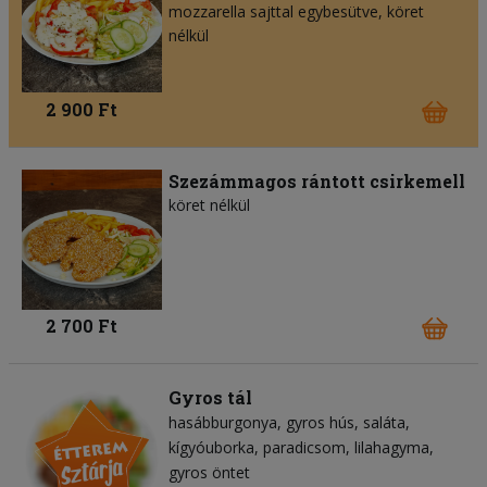
mozzarella sajttal egybesütve, köret
nélkül
2 900 Ft
Szezámmagos rántott csirkemell
köret nélkül
2 700 Ft
Gyros tál
hasábburgonya
gyros hús
saláta
kígyóuborka
paradicsom
lilahagyma
gyros öntet