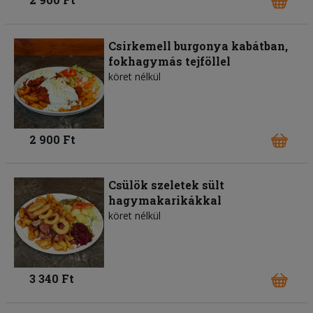
Csirkemell burgonya kabátban,
fokhagymás tejföllel
köret nélkül
2 900 Ft
Csülök szeletek sült
hagymakarikákkal
köret nélkül
3 340 Ft