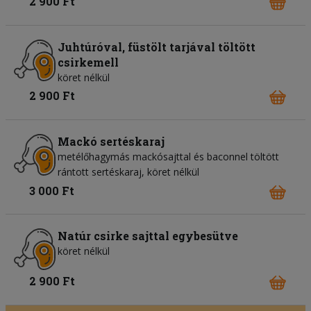
2 900 Ft
Juhtúróval, füstölt tarjával töltött
csirkemell
köret nélkül
2 900 Ft
Mackó sertéskaraj
metélőhagymás mackósajttal és baconnel töltött
rántott sertéskaraj, köret nélkül
3 000 Ft
Natúr csirke sajttal egybesütve
köret nélkül
2 900 Ft