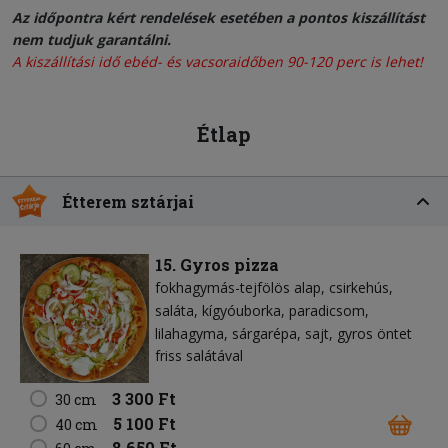
Az időpontra kért rendelések esetében a pontos kiszállítást
nem tudjuk garantálni.
A kiszállítási idő ebéd- és vacsoraidőben 90-120 perc is lehet!
Étlap
Étterem sztárjai
15. Gyros pizza
fokhagymás-tejfölös alap
csirkehús
saláta
kígyóuborka
paradicsom
lilahagyma
sárgarépa
sajt
gyros öntet
friss salátával
3 300 Ft
30 cm
5 100 Ft
40 cm
8 650 Ft