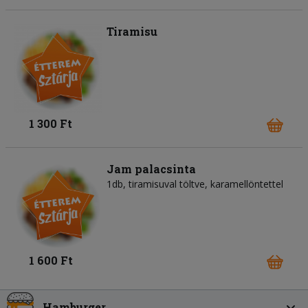
Tiramisu
1 300 Ft
Jam palacsinta
1db, tiramisuval töltve, karamellöntettel
1 600 Ft
Hamburger