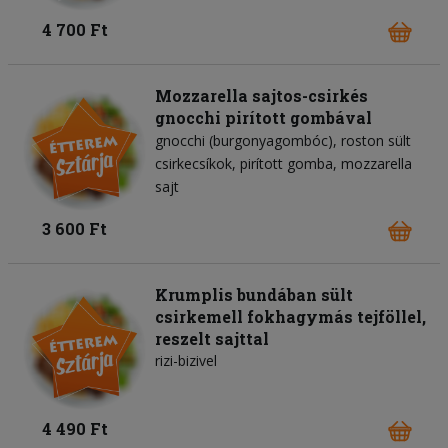
4 700 Ft
Mozzarella sajtos-csirkés
gnocchi pirított gombával
gnocchi (burgonyagombóc)
roston sült
csirkecsíkok
pirított gomba
mozzarella
sajt
3 600 Ft
Krumplis bundában sült
csirkemell fokhagymás tejföllel,
reszelt sajttal
rizi-bizivel
4 490 Ft