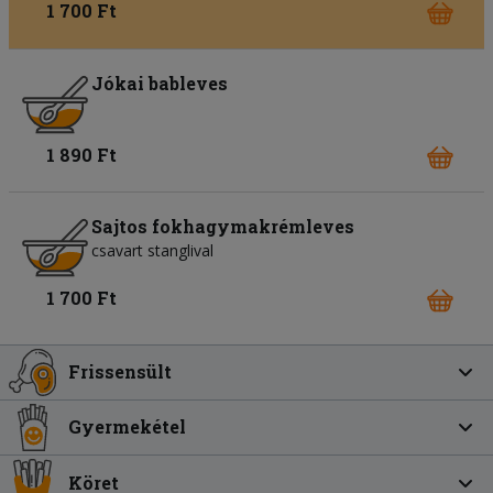
1 700 Ft
Jókai bableves
1 890 Ft
Sajtos fokhagymakrémleves
csavart stanglival
1 700 Ft
Frissensült
Gyermekétel
Köret