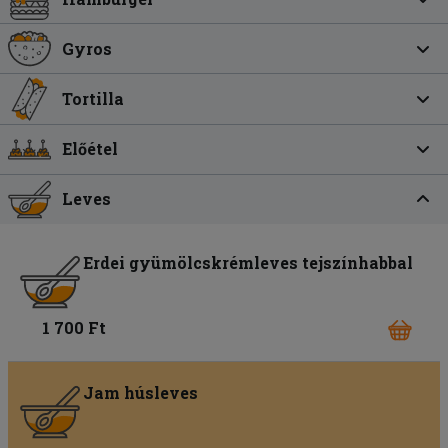
Gyros
Tortilla
Előétel
Leves
Erdei gyümölcskrémleves tejszínhabbal
1 700 Ft
Jam húsleves