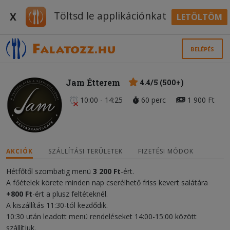
Töltsd le applikációnkat
X
LETÖLTÖM
BELÉPÉS
Jam Étterem
4.4/5 (500+)
10:00 - 14:25
60 perc
1 900 Ft
AKCIÓK
SZÁLLÍTÁSI TERÜLETEK
FIZETÉSI MÓDOK
Hétfőtől szombatig menü
3
200 Ft
-ért.
A főételek körete minden nap cserélhető friss kevert salátára
+800 Ft
-ért a plusz feltéteknél.
A kiszállítás 11:30-tól kezdődik.
10:30 után leadott menü rendeléseket 14:00-15:00 között
szállítjuk.