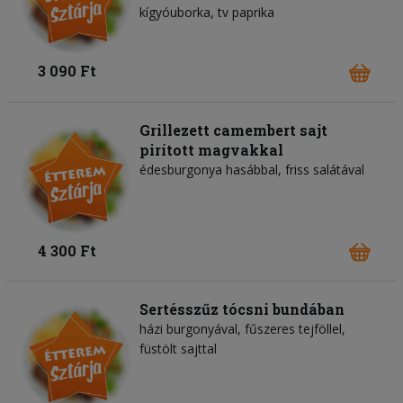
kígyóuborka
tv paprika
3 090 Ft
Grillezett camembert sajt
pirított magvakkal
édesburgonya hasábbal, friss salátával
4 300 Ft
Sertésszűz tócsni bundában
házi burgonyával, fűszeres tejföllel,
füstölt sajttal