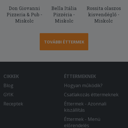
Don Giovanni
Bella Itália
Rossita olaszos
Pizzeria & Pub -
Pizzéria -
kisvendéglő -
Miskolc
Miskolc
Miskolc
TOVÁBBI ÉTTERMEK
CIKKEK
ÉTTERMEKNEK
Blog
Hogyan működik?
GYIK
Csatlakozás éttermeknek
Receptek
Éttermek - Azonnali
kiszállítás
Éttermek - Menü
előrendelés