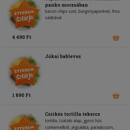
panko morzsában
bacon chips-szel, burgonyapürével, friss
salátával
4 490 Ft
Jókai bableves
1 890 Ft
Csirkés tortilla tekercs
tortilla
tzatziki alap
gyros hús
csirkemellből
jégsaláta
paradicsom