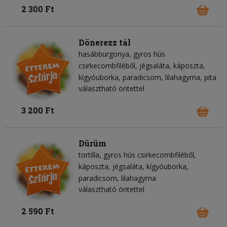
2 300 Ft
Dönerezz tál
hasábburgonya
gyros hús
csirkecombfiléből
jégsaláta
káposzta
kígyóuborka
paradicsom
lilahagyma
pita
választható öntettel
3 200 Ft
Dürüm
tortilla
gyros hús csirkecombfiléből
káposzta
jégsaláta
kígyóuborka
paradicsom
lilahagyma
választható öntettel
2 590 Ft