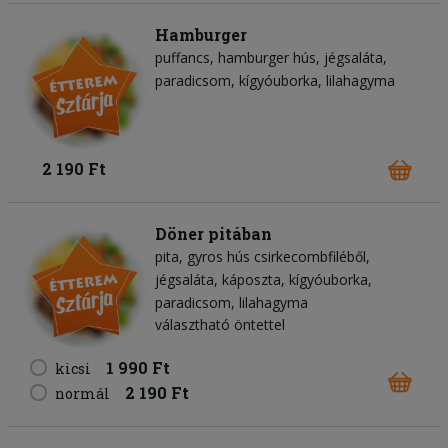
Hamburger
puffancs
hamburger hús
jégsaláta
paradicsom
kígyóuborka
lilahagyma
2 190 Ft
Döner pitában
pita
gyros hús csirkecombfiléből
jégsaláta
káposzta
kígyóuborka
paradicsom
lilahagyma
választható öntettel
1 990 Ft
kicsi
2 190 Ft
normál