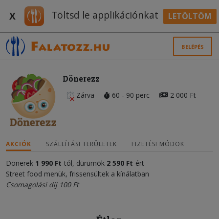
Töltsd le applikációnkat
X
LETÖLTÖM
BELÉPÉS
Dönerezz
Zárva
60 - 90 perc
2 000 Ft
AKCIÓK
SZÁLLÍTÁSI TERÜLETEK
FIZETÉSI MÓDOK
Dönerek
1 990 Ft
-tól, dürümök
2 590 Ft
-ért
Street food menük, frissensültek a kínálatban
Csomagolási díj 100 Ft