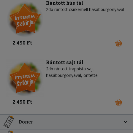
Rántott hús tál
2db rántott csirkemell hasábburgonyával
2 490 Ft
Rántott sajt tál
2db rántott trappista sajt
hasábburgonyával, öntettel
2 490 Ft
Döner