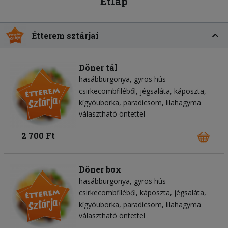
Étlap
Étterem sztárjai
Döner tál
hasábburgonya
gyros hús
csirkecombfiléből
jégsaláta
káposzta
kígyóuborka
paradicsom
lilahagyma
választható öntettel
2 700 Ft
Döner box
hasábburgonya
gyros hús
csirkecombfiléből
káposzta
jégsaláta
kígyóuborka
paradicsom
lilahagyma
választható öntettel