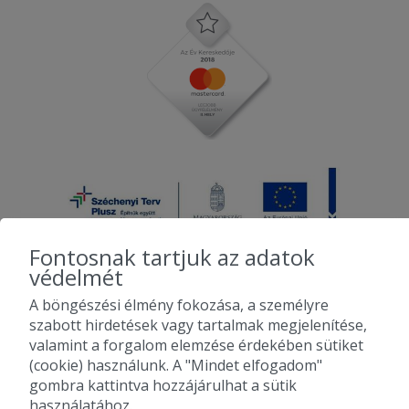
Fontosnak tartjuk az adatok
védelmét
A böngészési élmény fokozása, a személyre
2010-2026 Copyright - Falatozz.hu - Diston-line Kft.
szabott hirdetések vagy tartalmak megjelenítése,
valamint a forgalom elemzése érdekében sütiket
Pizza, gyros, hamburger, menük kedvező áron, egy helyen az összes
(cookie) használunk. A "Mindet elfogadom"
étterem ajánlata.
gombra kattintva hozzájárulhat a sütik
használatához.