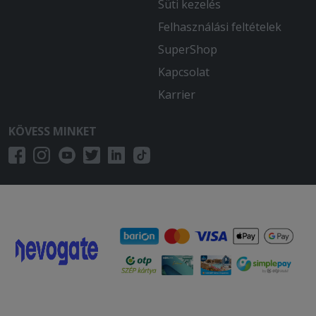
Süti kezelés
Felhasználási feltételek
SuperShop
Kapcsolat
Karrier
KÖVESS MINKET