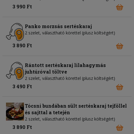
3 990 Ft
Panko morzsás sertéskaraj
2 szelet, választható körettel (plusz költségért)
3 890 Ft
Rántott sertéskaraj lilahagymás
juhtúróval töltve
2 szelet, választható körettel (plusz költségért)
3 490 Ft
Tócsni bundában sült sertéskaraj tejföllel
és sajttal a tetején
2 szelet, választható körettel (plusz költségért)
3 890 Ft