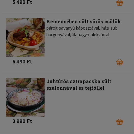
5 490 Ft
Kemencében sült sörös csülök
párolt savanyú káposztával, házi sült
burgonyával, lilahagymalekvárral
5 490 Ft
Juhtúrós sztrapacska sült
szalonnával és tejföllel
3 990 Ft