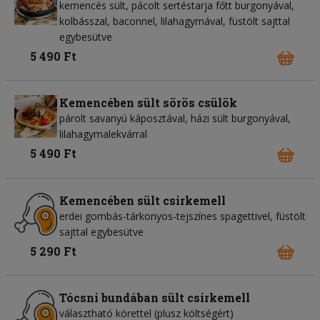
kemencés sült, pácolt sertéstarja főtt burgonyával,
kolbásszal, baconnel, lilahagymával, füstölt sajttal
egybesütve
5 490 Ft
Kemencében sült sörös csülök
párolt savanyú káposztával, házi sült burgonyával,
lilahagymalekvárral
5 490 Ft
Kemencében sült csirkemell
erdei gombás-tárkonyos-tejszínes spagettivel, füstölt
sajttal egybesütve
5 290 Ft
Tócsni bundában sült csirkemell
választható körettel (plusz költségért)