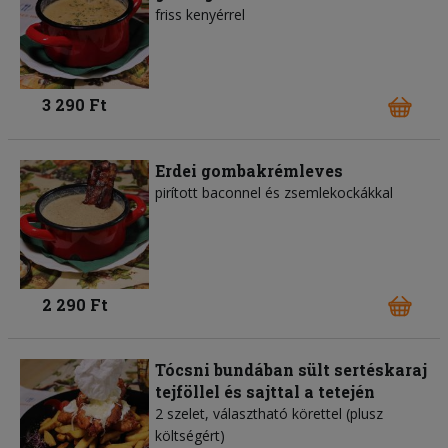
friss kenyérrel
3 290 Ft
Erdei gombakrémleves
pirított baconnel és zsemlekockákkal
2 290 Ft
Tócsni bundában sült sertéskaraj
tejföllel és sajttal a tetején
2 szelet, választható körettel (plusz
költségért)