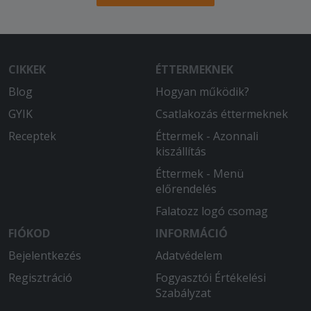
CIKKEK
ÉTTERMEKNEK
Blog
Hogyan működik?
GYIK
Csatlakozás éttermeknek
Receptek
Éttermek - Azonnali
kiszállítás
Éttermek - Menü
előrendelés
Falatozz logó csomag
FIÓKOD
INFORMÁCIÓ
Bejelentkezés
Adatvédelem
Regisztráció
Fogyasztói Értékelési
Szabályzat