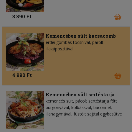
3 890 Ft
Kemencében sült kacsacomb
erdei gombás tócsnival, párolt
lilakáposztával
4 990 Ft
Kemencében sült sertéstarja
kemencés sült, pácolt sertéstarja főtt
burgonyával, kolbásszal, baconnel,
lilahagymával, füstölt sajttal egybesütve