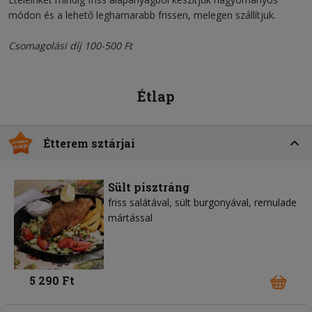
módon és a lehető leghamarabb frissen, melegen szállítjuk.
Csomagolási díj 100-500 Ft
Étlap
Étterem sztárjai
Sült pisztráng
friss salátával, sült burgonyával, remulade
mártással
5 290 Ft