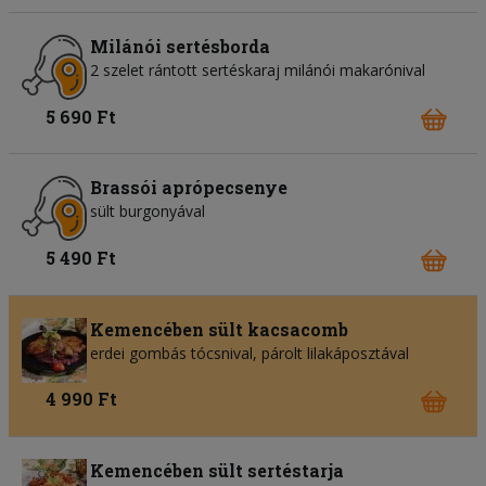
Milánói sertésborda
2 szelet rántott sertéskaraj milánói makarónival
5 690 Ft
Brassói aprópecsenye
sült burgonyával
5 490 Ft
Kemencében sült kacsacomb
erdei gombás tócsnival, párolt lilakáposztával
4 990 Ft
Kemencében sült sertéstarja