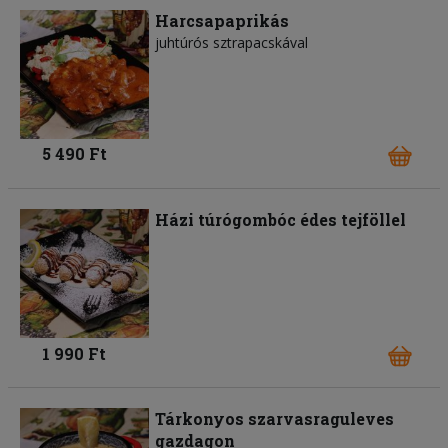
Harcsapaprikás
juhtúrós sztrapacskával
5 490 Ft
Házi túrógombóc édes tejföllel
1 990 Ft
Tárkonyos szarvasraguleves
gazdagon