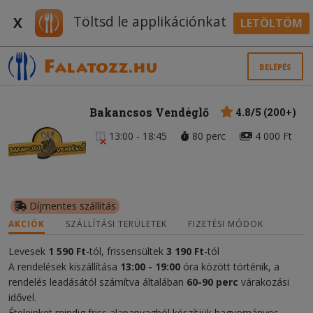
Töltsd le applikációnkat
X
LETÖLTÖM
BELÉPÉS
Bakancsos Vendéglő
4.8/5 (200+)
13:00 - 18:45
80 perc
4 000 Ft
Díjmentes szállítás
AKCIÓK
SZÁLLÍTÁSI TERÜLETEK
FIZETÉSI MÓDOK
Levesek
1 590 Ft
-tól, frissensültek
3 19
0 Ft
-tól
A rendelések kiszállítása
13:00 - 19:00
óra között történik, a
rendelés leadásától számítva általában
60-90 perc
várakozási
idővel.
Ételeinket mindig friss alapanyagból készítjük hagyományos