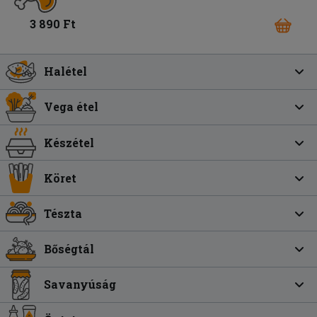
3 890 Ft
Halétel
Vega étel
Készétel
Köret
Tészta
Bőségtál
Savanyúság