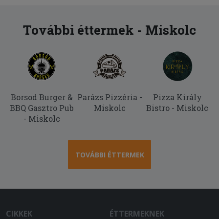
További éttermek - Miskolc
Borsod Burger &
Parázs Pizzéria -
Pizza Király
BBQ Gasztro Pub
Miskolc
Bistro - Miskolc
- Miskolc
TOVÁBBI ÉTTERMEK
CIKKEK
ÉTTERMEKNEK