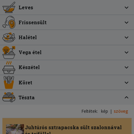
Leves
Frissensült
Halétel
Vega étel
Készétel
Köret
Tészta
Feltétek:
kép
szöveg
Juhtúrós sztrapacska sült szalonnával
és tejföllel