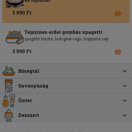
3 990 Ft
Tejszínes-erdei gombás spagetti
spagetti tészta
bolognai ragu
trappista sajt
3 990 Ft
Bőségtál
Savanyúság
Öntet
Desszert