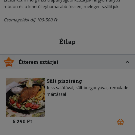
módon és a lehető leghamarabb frissen, melegen szállítjuk.
Csomagolási díj 100-500 Ft
Étlap
Étterem sztárjai
Sült pisztráng
friss salátával, sült burgonyával, remulade
mártással
5 290 Ft