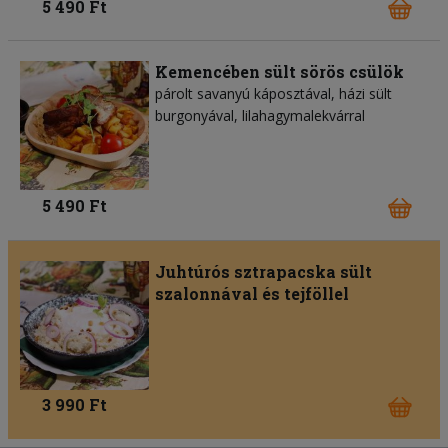
5 490 Ft
Kemencében sült sörös csülök
párolt savanyú káposztával, házi sült
burgonyával, lilahagymalekvárral
5 490 Ft
Juhtúrós sztrapacska sült
szalonnával és tejföllel
3 990 Ft