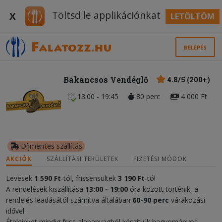
Töltsd le applikációnkat
X
LETÖLTÖM
BELÉPÉS
Bakancsos Vendéglő
4.8/5 (200+)
13:00 - 19:45
80 perc
4 000 Ft
Díjmentes szállítás
AKCIÓK
SZÁLLÍTÁSI TERÜLETEK
FIZETÉSI MÓDOK
Levesek
1 590 Ft
-tól, frissensültek
3 19
0 Ft
-tól
A rendelések kiszállítása
13:00 - 19:00
óra között történik, a
rendelés leadásától számítva általában
60-90 perc
várakozási
idővel.
Ételeinket mindig friss alapanyagból készítjük hagyományos