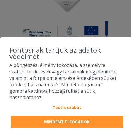
Fontosnak tartjuk az adatok
védelmét
A böngészési élmény fokozása, a személyre
2010-2026 Copyright - Falatozz.hu - Diston-line Kft.
szabott hirdetések vagy tartalmak megjelenítése,
valamint a forgalom elemzése érdekében sütiket
Pizza, gyros, hamburger, menük kedvező áron, egy helyen az összes
(cookie) használunk. A "Mindet elfogadom"
étterem ajánlata.
gombra kattintva hozzájárulhat a sütik
használatához.
Testreszabás
MINDENT ELFOGADOK