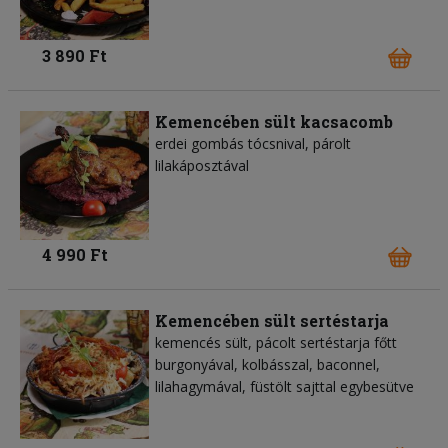
3 890 Ft
Kemencében sült kacsacomb
erdei gombás tócsnival, párolt
lilakáposztával
4 990 Ft
Kemencében sült sertéstarja
kemencés sült, pácolt sertéstarja főtt
burgonyával, kolbásszal, baconnel,
lilahagymával, füstölt sajttal egybesütve