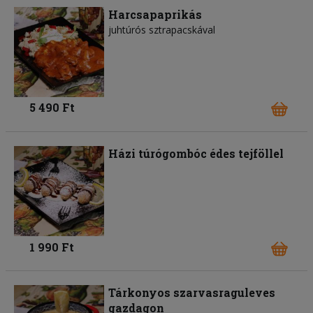
Harcsapaprikás
juhtúrós sztrapacskával
5 490 Ft
Házi túrógombóc édes tejföllel
1 990 Ft
Tárkonyos szarvasraguleves
gazdagon