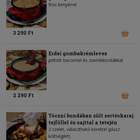
friss kenyérrel
3 290 Ft
Erdei gombakrémleves
pirított baconnel és zsemlekockákkal
2 290 Ft
Tócsni bundában sült sertéskaraj
tejföllel és sajttal a tetején
2 szelet, választható körettel (plusz
költségért)