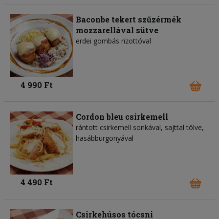
Baconbe tekert szűzérmék
mozzarellával sütve
erdei gombás rizottóval
4 990 Ft
Cordon bleu csirkemell
rántott csirkemell sonkával, sajttal tölve,
hasábburgonyával
4 490 Ft
Csirkehúsos tócsni