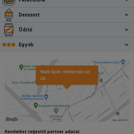
Desszert
Üdítő
Egyéb
9026 Győr, Hédervári út
24.
Rendelést teljesítő partner adatai: