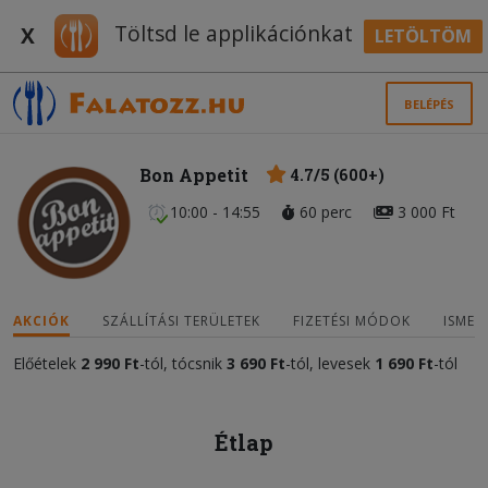
Töltsd le applikációnkat
X
LETÖLTÖM
BELÉPÉS
Bon Appetit
4.7/5 (600+)
10:00 - 14:55
60 perc
3 000 Ft
AKCIÓK
SZÁLLÍTÁSI TERÜLETEK
FIZETÉSI MÓDOK
ISMER
Előételek
2 990 Ft
-tól, tócsnik
3 690 Ft
-tól, levesek
1 690 Ft
-tól
Étlap