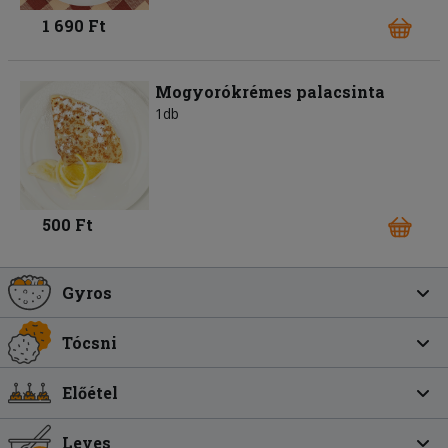
1 690 Ft
Mogyorókrémes palacsinta
1db
500 Ft
Gyros
Tócsni
Előétel
Leves