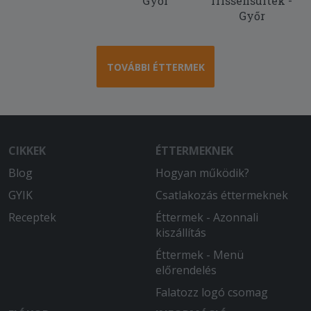
Győr
frissensültek -
Győr
TOVÁBBI ÉTTERMEK
CIKKEK
ÉTTERMEKNEK
Blog
Hogyan működik?
GYIK
Csatlakozás éttermeknek
Receptek
Éttermek - Azonnali
kiszállítás
Éttermek - Menü
előrendelés
Falatozz logó csomag