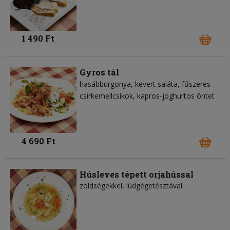
1 490 Ft
Gyros tál
hasábburgonya
kevert saláta
fűszeres
csirkemellcsíkok
kapros-joghurtos öntet
4 690 Ft
Húsleves tépett orjahússal
zöldségekkel, lúdgégetésztával