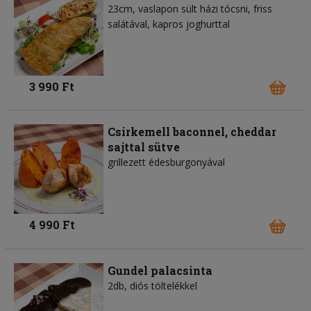
23cm, vaslapon sült házi tócsni, friss
salátával, kapros joghurttal
3 990 Ft
Csirkemell baconnel, cheddar
sajttal sütve
grillezett édesburgonyával
4 990 Ft
Gundel palacsinta
2db, diós töltelékkel