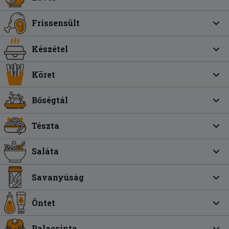
Frissensült
Készétel
Köret
Bőségtál
Tészta
Saláta
Savanyúság
Öntet
Palacsinta