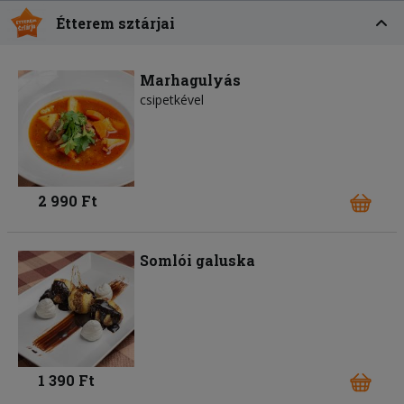
Étterem sztárjai
Marhagulyás
csipetkével
2 990 Ft
Somlói galuska
1 390 Ft